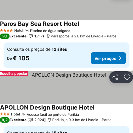
Paros Bay Sea Resort Hotel
Ver preços
Hotel
Piscina de água salgada
Ver preços
4 Estrelas
9,1
Excelente
1.717
Parasporos, a 2.8 km de Livadia - Paros
Consulte os preços de
12 sites
€ 105
Ver preços
De
Escolha popular
Partilhar
Ad
APOLLON Design Boutique Hotel
Ver preços
Hotel
Acesso fácil ao porto de Parikia
Ver preços
3 Estrelas
9,2
Excelente
2.024
Parikia, a 0.3 km de Livadia - Paros
Consulte os preços de
15 sites