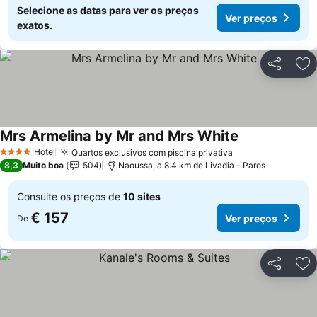
Selecione as datas para ver os preços
Ver preços
exatos.
Partilhar
Ad
Mrs Armelina by Mr and Mrs White
Ver preços
Hotel
Quartos exclusivos com piscina privativa
Ver preços
4 Estrelas
8,3
Muito boa
504
Naoussa, a 8.4 km de Livadia - Paros
Consulte os preços de
10 sites
€ 157
Ver preços
De
Partilhar
Ad