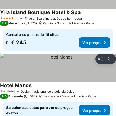
Yria Island Boutique Hotel & Spa
Ver preços
Hotel
Astir Spa e instalações de bem-estar
Ver preços
5 Estrelas
8,2
Muito boa
775
Parikia, a 3.4 km de Livadia - Paros
Consulte os preços de
16 sites
€ 245
Ver preços
De
Partilhar
Ad
Hotel Manos
Ver preços
Hotel
Design tradicional de aldeia cicládica
Ver preços
2 Estrelas
9,0
Excelente
583
Naoussa, a 7.5 km de Livadia - Paros
Selecione as datas para ver os preços
Ver preços
exatos.