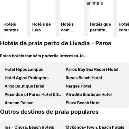
Hotéis
Hotéis de
Hotéis
Hotéis que
Hoté
baratos
luxo
com
permitem
com 
piscinas
animais
Hotéis de praia perto de Livadia - Paros
Estes hotéis também poderão interessá-lo...
Hotel Hippocampus
Paros Bay Sea Resort Hotel
Hotel Agios Prokopios
Roses Beach Hotel
Argo Boutique Hotel
Narges Hotel
Poseidon of Paros Hotel & Spa
Afrodite Boutique Hotel
Aegean Palace
Plaza Beach Hotel
Outros destinos de praia populares
Polos Hotel Paros by GHH
Summer Shades Hotel
Astir Of Naxos
Cavo Piso Livadi
Ios - Chora, beach hotels
Mykonos-Town, beach hotels
Fyrogenis Palace
Dilion Hotel