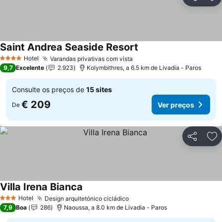
Partilhar
Ad
Saint Andrea Seaside Resort
Ver preços
Hotel
Varandas privativas com vista
Ver preços
4 Estrelas
9,7
Excelente
2.923
Kolymbithres, a 6.5 km de Livadia - Paros
Consulte os preços de
15 sites
€ 209
Ver preços
De
Partilhar
Ad
Villa Irena Bianca
Ver preços
Hotel
Design arquitetónico cicládico
Ver preços
3 Estrelas
7,9
Boa
286
Naoussa, a 8.0 km de Livadia - Paros