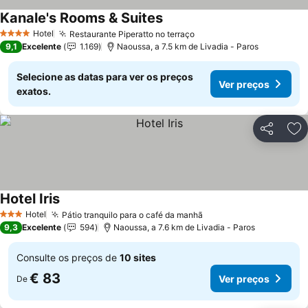
Kanale's Rooms & Suites
Ver preços
Hotel
Restaurante Piperatto no terraço
Ver preços
4 Estrelas
9,1
Excelente
1.169
Naoussa, a 7.5 km de Livadia - Paros
Selecione as datas para ver os preços
Ver preços
exatos.
Partilhar
Ad
Hotel Iris
Ver preços
Hotel
Pátio tranquilo para o café da manhã
Ver preços
3 Estrelas
9,3
Excelente
594
Naoussa, a 7.6 km de Livadia - Paros
Consulte os preços de
10 sites
€ 83
Ver preços
De