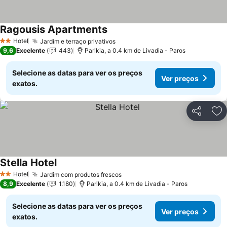
Ragousis Apartments
Ver preços
Hotel
Jardim e terraço privativos
Ver preços
2 Estrelas
9,6
Excelente
443
Parikia, a 0.4 km de Livadia - Paros
Selecione as datas para ver os preços
Ver preços
exatos.
Partilhar
Ad
Stella Hotel
Ver preços
Hotel
Jardim com produtos frescos
Ver preços
2 Estrelas
8,9
Excelente
1.180
Parikia, a 0.4 km de Livadia - Paros
Selecione as datas para ver os preços
Ver preços
exatos.