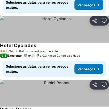
Selecione as datas para ver os preços
Ver preços
exatos.
Partilhar
Ad
Hotel Cyclades
Ver preços
Hotel
Pátio com jardim exuberante
Ver preços
2 Estrelas
9,3
Excelente
941
a 0.3 km de Centro da cidade
Selecione as datas para ver os preços
Ver preços
exatos.
Partilhar
Ad