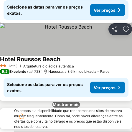
Selecione as datas para ver os preços
Ver preços
exatos.
Partilhar
Ad
Hotel Roussos Beach
Ver preços
Hotel
Arquitetura cicládica autêntica
Ver preços
2 Estrelas
9,2
Excelente
728
Naoussa, a 8.6 km de Livadia - Paros
Selecione as datas para ver os preços
Ver preços
exatos.
Mostrar mais
Os preços e a disponibilidade que recebemos dos sites de reserva
mudam frequentemente. Como tal, pode haver diferenças entre as
ofertas que consulta no trivago e os preços que estão disponíveis
nos sites de reserva.