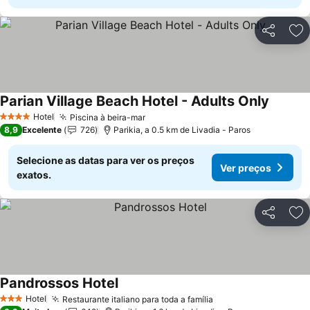
Partilhar
Ad
Parian Village Beach Hotel - Adults Only
Ver pre
Hotel
Piscina à beira-mar
Ver preços
4 Estrelas
8,9
Excelente
726
Parikia, a 0.5 km de Livadia - Paros
Selecione as datas para ver os preços
Ver preços
exatos.
Partilhar
Ad
Pandrossos Hotel
Ver preços
Hotel
Restaurante italiano para toda a família
Ver preços
3 Estrelas