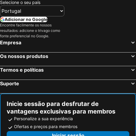
Selecione o seu país
Kastraki, beach hotels
Kamares, beach hotels
Yria Island Boutique Hotel & Spa
Hotel Manos
Ambelas, beach hotels
Apollonas, beach hotels
Hotel Iris
Hotel Anezina
Adicionar no Google
Mikri Vigla, beach hotels
Pounta, beach hotels
Alkyon Hotel
Magginas Studios
Encontre facilmente os nossos
Platis Gialos, beach hotels
Agiassos, beach hotels
Play Paros
APOLLON Design Boutique Hotel
resultados: adicione o trivago como
fonte preferencial no Google.
Santa Maria, beach hotels
Schinoussa - Chora, beach hotels
Rubini Rooms
Hotel Zannet
Empresa
Antiparos, beach hotels
Megas Gialos, beach hotels
Hotel Eleftheria
Hotel Cyclades
Os nossos produtos
Ragousis Apartments
Paros Paradise Apartments
Maria's Residence
Matsas Windmill
Termos e políticas
Galanos Studios
simos luxury apartments
Hotel Fisilanis
Kouros Art Hotel
Suporte
Pension Irene 1
Dolphin Studios
Inicie sessão para desfrutar de
vantagens exclusivas para membros
Personalize a sua experiência
Ofertas e preços para membros
Iniciar sessão