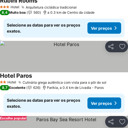
Rubini Rooms
Ver preços
Hotel
Arquitetura cicládica tradicional
Ver preços
3 Estrelas
8,4
Muito boa
560
a 0.3 km de Centro da cidade
Selecione as datas para ver os preços
Ver preços
exatos.
Partilhar
Ad
Hotel Paros
Ver preços
Hotel
Culinária grega autêntica com vista para o pôr do sol
Ver preço
2 Estrelas
8,7
Excelente
626
Parikia, a 0.4 km de Livadia - Paros
Selecione as datas para ver os preços
Ver preços
exatos.
Escolha popular
Partilhar
Ad