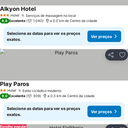
Alkyon Hotel
Ver preços
Hotel
Serviços de massagem no local
Ver preços
3 Estrelas
8,8
Excelente
1.040
a 0.0 km de Centro da cidade
Selecione as datas para ver os preços
Ver preços
exatos.
Partilhar
Ad
Play Paros
Ver preços
Hotel
Estilo cicládico moderno
Ver preços
2 Estrelas
9,0
Excelente
309
a 0.3 km de Centro da cidade
Selecione as datas para ver os preços
Ver preços
exatos.
Escolha popular