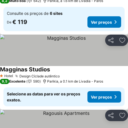
8,2
Muito boa
642
Parikia, a 1.6 km de Livadia - Paros
Consulte os preços de
6 sites
€ 119
Ver preços
De
Partilhar
Ad
Magginas Studios
Ver preços
Hotel
Design Cíclade autêntico
Ver preços
1 Estrelas
9,5
Excelente
590
Parikia, a 0.1 km de Livadia - Paros
Selecione as datas para ver os preços
Ver preços
exatos.
Partilhar
Ad