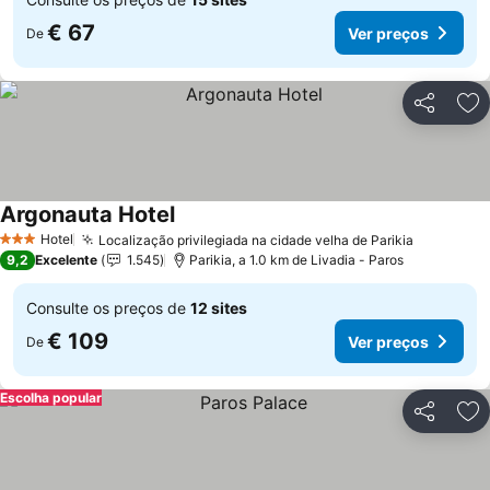
€ 67
Ver preços
De
Partilhar
Ad
Argonauta Hotel
Ver preços
Hotel
Localização privilegiada na cidade velha de Parikia
Ver preç
3 Estrelas
9,2
Excelente
1.545
Parikia, a 1.0 km de Livadia - Paros
Consulte os preços de
12 sites
€ 109
Ver preços
De
Escolha popular
Partilhar
Ad