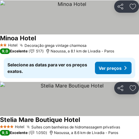
Partilhar
Ad
Minoa Hotel
Ver preços
Hotel
Decoração grega vintage charmosa
Ver preços
2 Estrelas
9,0
Excelente
517
Naoussa, a 8.1 km de Livadia - Paros
Selecione as datas para ver os preços
Ver preços
exatos.
Partilhar
Ad
Stelia Mare Boutique Hotel
Ver preços
Hotel
Suítes com banheiras de hidromassagem privativas
Ver pre
4 Estrelas
9,5
Excelente
1.050
Naoussa, a 8.6 km de Livadia - Paros