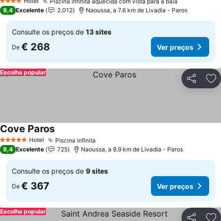
Hotel
Piscina infinita aquecida com vista para a baía
Ver preços
4 Estrelas
9,4
Excelente
2.012
Naoussa, a 7.6 km de Livadia - Paros
Consulte os preços de
13 sites
€ 268
Ver preços
De
Escolha popular
Partilhar
Ad
Cove Paros
Ver preços
Hotel
Piscina infinita
Ver preços
5 Estrelas
9,4
Excelente
725
Naoussa, a 8.9 km de Livadia - Paros
Consulte os preços de
9 sites
€ 367
Ver preços
De
Escolha popular