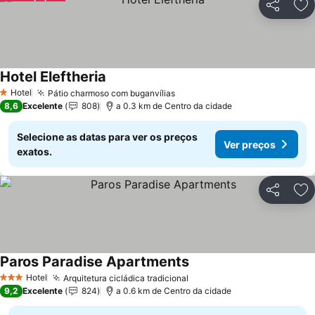
Partilhar
Ad
Hotel Eleftheria
Ver preços
Hotel
Pátio charmoso com buganvílias
Ver preços
1 Estrelas
8,6
Excelente
808
a 0.3 km de Centro da cidade
Selecione as datas para ver os preços
Ver preços
exatos.
Partilhar
Ad
Paros Paradise Apartments
Ver preços
Hotel
Arquitetura cicládica tradicional
Ver preços
3 Estrelas
9,2
Excelente
824
a 0.6 km de Centro da cidade