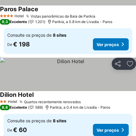
Paros Palace
Ver preços
Hotel
Vistas panorâmicas da Baía de Parikia
Ver preços
4 Estrelas
9,3
Excelente
1.201
Parikia, a 0.8 km de Livadia - Paros
Consulte os preços de
8 sites
€ 198
Ver preços
De
Partilhar
Ad
Dilion Hotel
Ver preços
Hotel
Quartos recentemente renovados
Ver preços
2 Estrelas
8,6
Excelente
589
Parikia, a 0.4 km de Livadia - Paros
Consulte os preços de
8 sites
€ 60
Ver preços
De