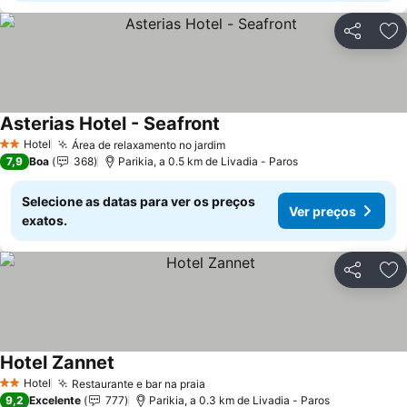
Partilhar
Ad
Asterias Hotel - Seafront
Ver preços
Hotel
Área de relaxamento no jardim
Ver preços
2 Estrelas
7,9
Boa
368
Parikia, a 0.5 km de Livadia - Paros
Selecione as datas para ver os preços
Ver preços
exatos.
Partilhar
Ad
Hotel Zannet
Ver preços
Hotel
Restaurante e bar na praia
Ver preços
2 Estrelas
9,2
Excelente
777
Parikia, a 0.3 km de Livadia - Paros