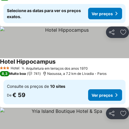
Selecione as datas para ver os preços
Ver preços
exatos.
Partilhar
Ad
Hotel Hippocampus
Ver preços
Hotel
Arquitetura em terraços dos anos 1970
Ver preços
3 Estrelas
8,3
Muito boa
741
Naoussa, a 7.2 km de Livadia - Paros
Consulte os preços de
10 sites
€ 59
Ver preços
De
Partilhar
Ad