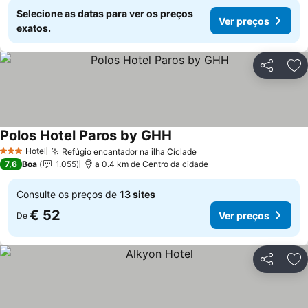
Selecione as datas para ver os preços
Ver preços
exatos.
Partilhar
Ad
Polos Hotel Paros by GHH
Ver preços
Hotel
Refúgio encantador na ilha Cíclade
Ver preços
3 Estrelas
7,6
Boa
1.055
a 0.4 km de Centro da cidade
Consulte os preços de
13 sites
€ 52
Ver preços
De
Partilhar
Ad