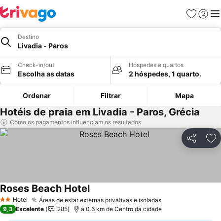
Favoritos
Iniciar
Me
Destino
Livadia - Paros
Check-in/out
Hóspedes e quartos
Escolha as datas
2 hóspedes, 1 quarto.
Ordenar
Filtrar
Mapa
Hotéis de praia em Livadia - Paros, Grécia
Como os pagamentos influenciam os resultados
Partilhar
Ad
Roses Beach Hotel
Ver preços
Hotel
Áreas de estar externas privativas e isoladas
Ver preços
2 Estrelas
9,3
Excelente
285
a 0.6 km de Centro da cidade