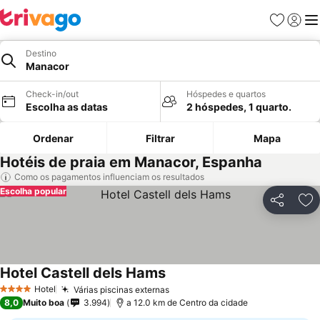
Favoritos
Iniciar
Me
Destino
Manacor
Check-in/out
Hóspedes e quartos
Escolha as datas
2 hóspedes, 1 quarto.
Ordenar
Filtrar
Mapa
Hotéis de praia em Manacor, Espanha
Como os pagamentos influenciam os resultados
Escolha popular
Partilhar
Ad
Hotel Castell dels Hams
Hotel
Várias piscinas externas
4 Estrelas
8,0
Muito boa
3.994
a 12.0 km de Centro da cidade