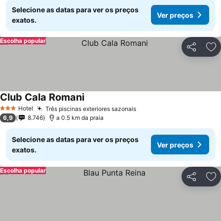
Selecione as datas para ver os preços
Ver preços
exatos.
Escolha popular
Partilhar
Ad
Club Cala Romani
Hotel
Três piscinas exteriores sazonais
3 Estrelas
6,9
8.746
a 0.5 km da praia
Selecione as datas para ver os preços
Ver preços
exatos.
Escolha popular
Partilhar
Ad