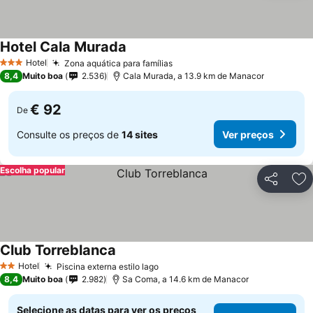
Hotel Cala Murada
Hotel
Zona aquática para famílias
3 Estrelas
8,4
Muito boa
2.536
Cala Murada, a 13.9 km de Manacor
€ 92
De
Consulte os preços de
14 sites
Ver preços
Escolha popular
Partilhar
Ad
Club Torreblanca
Hotel
Piscina externa estilo lago
2 Estrelas
8,4
Muito boa
2.982
Sa Coma, a 14.6 km de Manacor
Selecione as datas para ver os preços