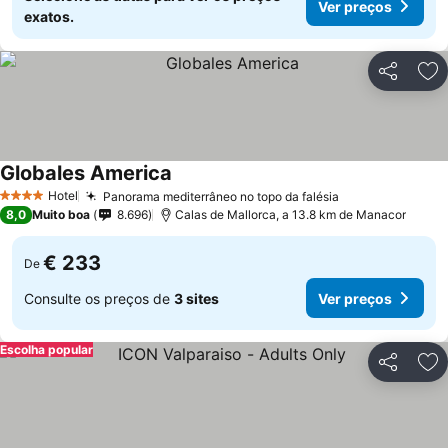
Ver preços
exatos.
Partilhar
Ad
Globales America
Hotel
Panorama mediterrâneo no topo da falésia
4 Estrelas
8,0
Muito boa
8.696
Calas de Mallorca, a 13.8 km de Manacor
€ 233
De
Consulte os preços de
3 sites
Ver preços
Escolha popular
Partilhar
Ad