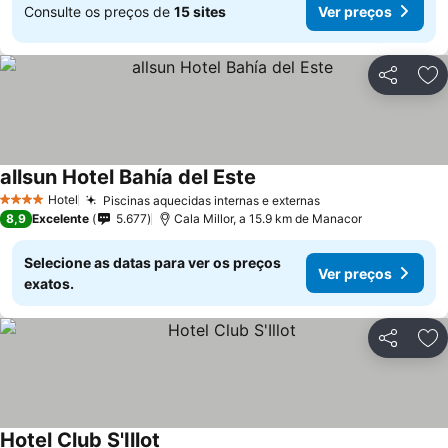
Consulte os preços de
15 sites
Ver preços
Partilhar
Ad
allsun Hotel Bahía del Este
Hotel
Piscinas aquecidas internas e externas
4 Estrelas
8,9
Excelente
5.677
Cala Millor, a 15.9 km de Manacor
Selecione as datas para ver os preços
Ver preços
exatos.
Partilhar
Ad
Hotel Club S'Illot