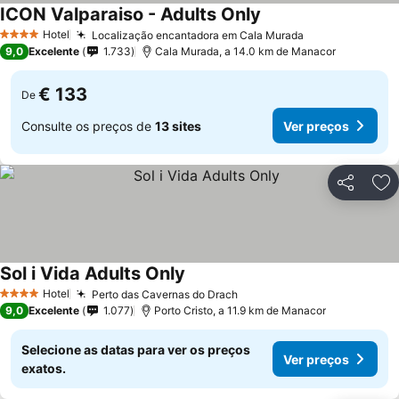
ICON Valparaiso - Adults Only
Hotel
Localização encantadora em Cala Murada
4 Estrelas
9,0
Excelente
1.733
Cala Murada, a 14.0 km de Manacor
€ 133
De
Consulte os preços de
13 sites
Ver preços
Partilhar
Ad
Sol i Vida Adults Only
Hotel
Perto das Cavernas do Drach
4 Estrelas
9,0
Excelente
1.077
Porto Cristo, a 11.9 km de Manacor
Selecione as datas para ver os preços
Ver preços
exatos.