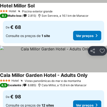
Hotel Millor Sol
Hotel
Piscina exterior grande
3 Estrelas
8,1
Muito boa
2.815
Son Servera, a 16.1 km de Manacor
€ 68
De
Consulte os preços de
1 site
Ver preços
Partilhar
Ad
Cala Millor Garden Hotel - Adults Only
Hotel
Vistas panorâmicas do mar e da montanha
4 Estrelas
8,5
Excelente
8.685
Cala Millor, a 15.8 km de Manacor
€ 98
De
Consulte os preços de
12 sites
Ver preços