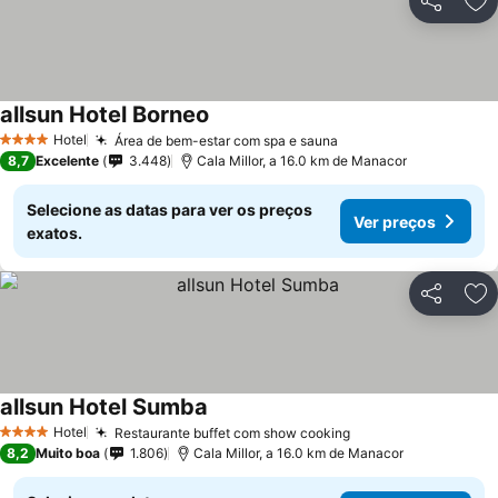
Partilhar
Ad
allsun Hotel Borneo
Hotel
Área de bem-estar com spa e sauna
4 Estrelas
8,7
Excelente
3.448
Cala Millor, a 16.0 km de Manacor
Selecione as datas para ver os preços
Ver preços
exatos.
Partilhar
Ad
allsun Hotel Sumba
Hotel
Restaurante buffet com show cooking
4 Estrelas
8,2
Muito boa
1.806
Cala Millor, a 16.0 km de Manacor