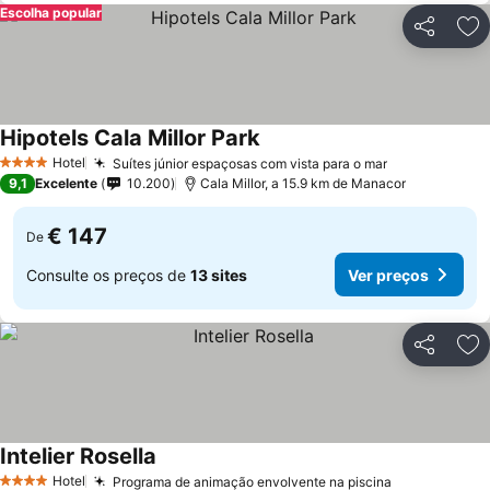
Escolha popular
Partilhar
Ad
Hipotels Cala Millor Park
Hotel
Suítes júnior espaçosas com vista para o mar
4 Estrelas
9,1
Excelente
10.200
Cala Millor, a 15.9 km de Manacor
€ 147
De
Consulte os preços de
13 sites
Ver preços
Partilhar
Ad
Intelier Rosella
Hotel
Programa de animação envolvente na piscina
4 Estrelas