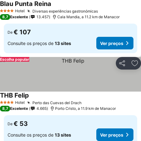
Blau Punta Reina
Hotel
Diversas experiências gastronómicas
4 Estrelas
8,7
Excelente
13.457
Cala Mandia, a 11.2 km de Manacor
€ 107
De
Consulte os preços de
13 sites
Ver preços
Escolha popular
Partilhar
Ad
THB Felip
Hotel
Perto das Cuevas del Drach
4 Estrelas
8,7
Excelente
4.665
Porto Cristo, a 11.9 km de Manacor
€ 53
De
Consulte os preços de
13 sites
Ver preços