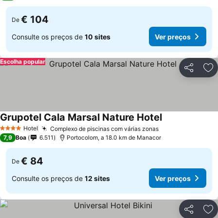
€ 104
De
Consulte os preços de
10 sites
Ver preços
Escolha popular
Partilhar
Ad
Grupotel Cala Marsal Nature Hotel
Hotel
Complexo de piscinas com várias zonas
4 Estrelas
7,9
Boa
6.511
Portocolom, a 18.0 km de Manacor
€ 84
De
Consulte os preços de
12 sites
Ver preços
Partilhar
Ad