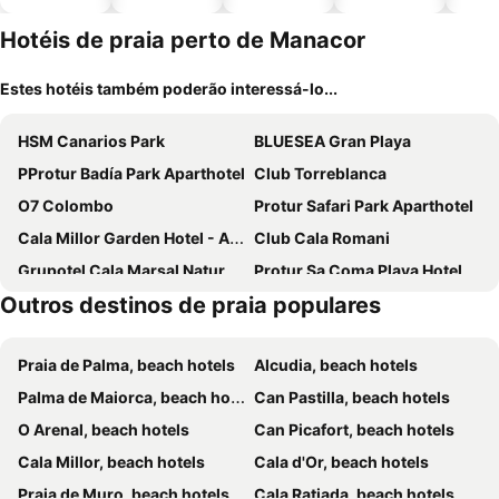
piscinas
animais
Hotéis de praia perto de Manacor
Estes hotéis também poderão interessá-lo...
HSM Canarios Park
BLUESEA Gran Playa
PProtur Badía Park Aparthotel
Club Torreblanca
O7 Colombo
Protur Safari Park Aparthotel
Cala Millor Garden Hotel - Adults Only
Club Cala Romani
Grupotel Cala Marsal Nature Hotel
Protur Sa Coma Playa Hotel & Spa
Outros destinos de praia populares
Protur Palmeras Playa Hotel
Hipotels Eurotel Punta Rotja
BLUESEA Don Jaime
BJ Playa Blanca
Praia de Palma, beach hotels
Alcudia, beach hotels
Hotel Rosella afiliado by Intelier
Hotel Cala Murada
Palma de Maiorca, beach hotels
Can Pastilla, beach hotels
Intelier Rosella
Globales America
O Arenal, beach hotels
Can Picafort, beach hotels
Iberostar Waves Cala Millor
Talayot
Cala Millor, beach hotels
Cala d'Or, beach hotels
Hotel Santa Maria Playa
Hotel Millor Sol
Praia de Muro, beach hotels
Cala Ratjada, beach hotels
Hotel Mariant Park
Iberostar Waves Cala Domingos