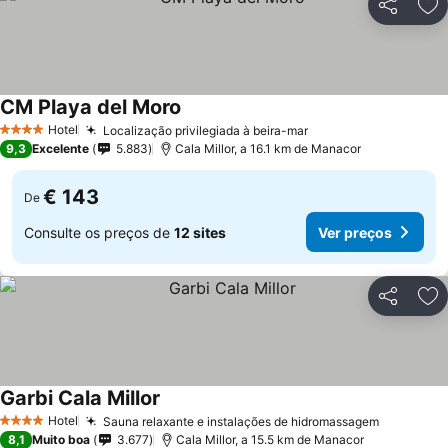
Partilhar
Ad
CM Playa del Moro
Hotel
Localização privilegiada à beira-mar
4 Estrelas
9,3
Excelente
5.883
Cala Millor, a 16.1 km de Manacor
€ 143
De
Consulte os preços de
12 sites
Ver preços
Partilhar
Ad
Garbi Cala Millor
Hotel
Sauna relaxante e instalações de hidromassagem
4 Estrelas
8,1
Muito boa
3.677
Cala Millor, a 15.5 km de Manacor