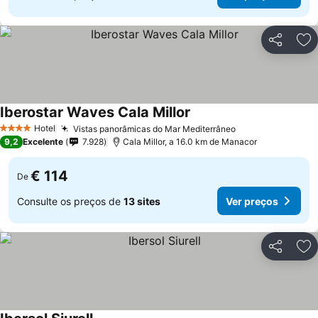
Partilhar
Ad
Iberostar Waves Cala Millor
Hotel
Vistas panorâmicas do Mar Mediterrâneo
4 Estrelas
9,2
Excelente
7.928
Cala Millor, a 16.0 km de Manacor
€ 114
De
Consulte os preços de
13 sites
Ver preços
Partilhar
Ad