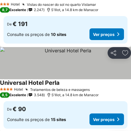
Hotel
Vistas do nascer do sol no quarto Vistamar
3 Estrelas
8,7
Excelente
2.247
S'Illot, a 14.8 km de Manacor
€ 191
De
Consulte os preços de
10 sites
Ver preços
Partilhar
Ad
Universal Hotel Perla
Hotel
Tratamentos de beleza e massagens
4 Estrelas
8,5
Excelente
3.548
S'Illot, a 14.8 km de Manacor
€ 90
De
Consulte os preços de
15 sites
Ver preços