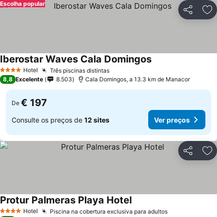
Escolha popular
Partilhar
Ad
Iberostar Waves Cala Domingos
Hotel
Três piscinas distintas
4 Estrelas
8,8
Excelente
8.503
Cala Domingos, a 13.3 km de Manacor
€ 197
De
Consulte os preços de
12 sites
Ver preços
Partilhar
Ad
Protur Palmeras Playa Hotel
Hotel
Piscina na cobertura exclusiva para adultos
4 Estrelas