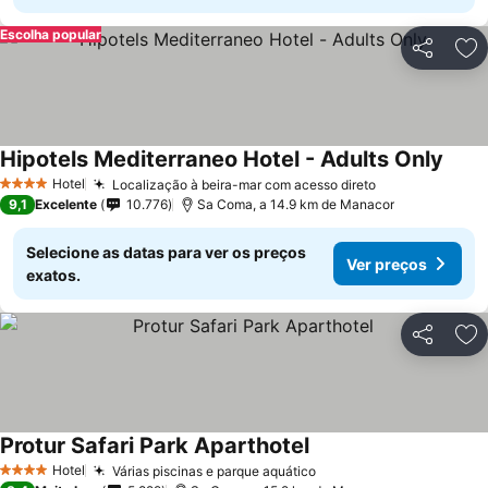
Escolha popular
Partilhar
Ad
Hipotels Mediterraneo Hotel - Adults Only
Hotel
Localização à beira-mar com acesso direto
4 Estrelas
9,1
Excelente
10.776
Sa Coma, a 14.9 km de Manacor
Selecione as datas para ver os preços
Ver preços
exatos.
Partilhar
Ad
Protur Safari Park Aparthotel
Hotel
Várias piscinas e parque aquático
4 Estrelas