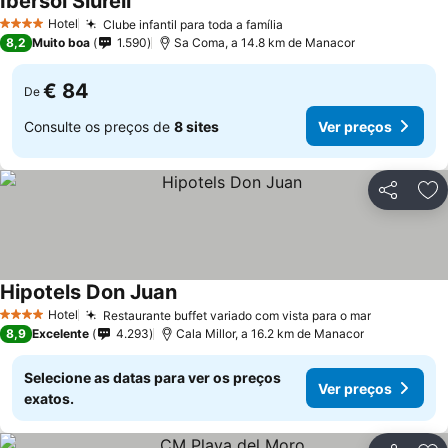
Ibersol Siurell
Hotel
Clube infantil para toda a família
4 Estrelas
8,2
Muito boa
1.590
Sa Coma, a 14.8 km de Manacor
€ 84
De
Consulte os preços de
8 sites
Ver preços
Partilhar
Ad
Hipotels Don Juan
Hotel
Restaurante buffet variado com vista para o mar
4 Estrelas
8,9
Excelente
4.293
Cala Millor, a 16.2 km de Manacor
Selecione as datas para ver os preços
Ver preços
exatos.