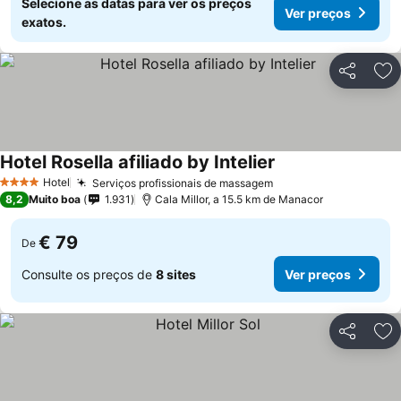
Selecione as datas para ver os preços
Ver preços
exatos.
Partilhar
Ad
Hotel Rosella afiliado by Intelier
Hotel
Serviços profissionais de massagem
4 Estrelas
8,2
Muito boa
1.931
Cala Millor, a 15.5 km de Manacor
€ 79
De
Consulte os preços de
8 sites
Ver preços
Partilhar
Ad