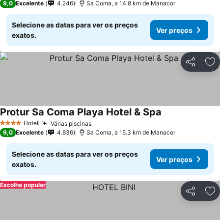
9,0
Excelente
4.246
Sa Coma, a 14.8 km de Manacor
Selecione as datas para ver os preços
Ver preços
exatos.
Partilhar
Ad
Protur Sa Coma Playa Hotel & Spa
Hotel
Várias piscinas
4 Estrelas
9,0
Excelente
4.836
Sa Coma, a 15.3 km de Manacor
Selecione as datas para ver os preços
Ver preços
exatos.
Escolha popular
Partilhar
Ad