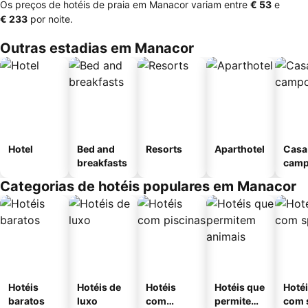
Os preços de hotéis de praia em Manacor variam entre
‎€ 53
e
‎€ 233
por noite.
Outras estadias em Manacor
Hotel
Bed and
Resorts
Aparthotel
Casa
breakfasts
cam
Categorias de hotéis populares em Manacor
Hotéis
Hotéis de
Hotéis
Hotéis que
Hoté
baratos
luxo
com
permitem
com 