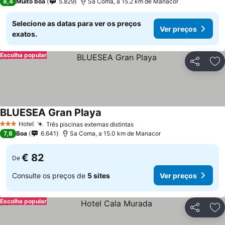
8,4
Muito boa
5.829
Sa Coma, a 15.2 km de Manacor
Selecione as datas para ver os preços
Ver preços
exatos.
Escolha popular
Partilhar
Ad
BLUESEA Gran Playa
Hotel
Três piscinas externas distintas
3 Estrelas
7,8
Boa
6.641
Sa Coma, a 15.0 km de Manacor
€ 82
De
Consulte os preços de
5 sites
Ver preços
Escolha popular
Partilhar
Ad