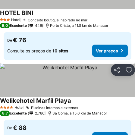
HOTEL BINI
Hotel
Conceito boutique inspirado no mar
3 Estrelas
9,0
Excelente
446
Porto Cristo, a 11.8 km de Manacor
€ 76
De
Consulte os preços de
10 sites
Ver preços
Partilhar
Ad
Welikehotel Marfil Playa
Hotel
Piscinas internas e externas
4 Estrelas
8,7
Excelente
2.786
Sa Coma, a 15.0 km de Manacor
€ 88
De