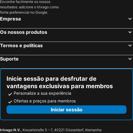
Encontre facilmente os nossos
Artà, beach hotels
Ses Salines, beach hotels
HOTEL BINI
Sol i Vida Adults Only
resultados: adicione o trivago como
Selva, beach hotels
Campos, beach hotels
fonte preferencial no Google.
Melia Balmoral
Cala Domingos
Empresa
ICON Valparaiso - Adults Only
Portomar Apartments
Marins Beach Club
Hotel Atolon
Os nossos produtos
Hotel Apartamentos Morito
R2 Veronica
Termos e políticas
Suporte
Inicie sessão para desfrutar de
vantagens exclusivas para membros
Personalize a sua experiência
Ofertas e preços para membros
Iniciar sessão
trivago N.V.
, Kesselstraße 5 – 7, 40221 Düsseldorf, Alemanha