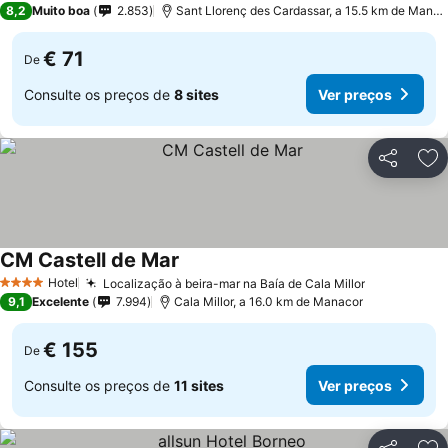
8,2
Muito boa
2.853
Sant Llorenç des Cardassar, a 15.5 km de Manacor
€ 71
De
Consulte os preços de
8 sites
Ver preços
Partilhar
Ad
CM Castell de Mar
Hotel
Localização à beira-mar na Baía de Cala Millor
4 Estrelas
9,1
Excelente
7.994
Cala Millor, a 16.0 km de Manacor
€ 155
De
Consulte os preços de
11 sites
Ver preços