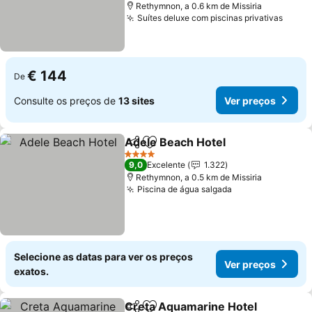
Rethymnon, a 0.6 km de Missiria
Suítes deluxe com piscinas privativas
Ver p
€ 144
De
Consulte os preços de
13 sites
Ver preços
Adele Beach Hotel
Partilhar
Adicionar aos favoritos
Ver pre
4 Estrelas
9,0
Excelente
1.322
Rethymnon, a 0.5 km de Missiria
Piscina de água salgada
Ver preços
Selecione as datas para ver os preços
Ver preços
exatos.
Creta Aquamarine Hotel