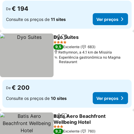
€ 194
De
Consulte os preços de
11 sites
Ver preços
Dyo Suites
Partilhar
Adicionar aos favoritos
Ver preços
4 Estrelas
9,5
Excelente
683
Rethymnon, a 4.1 km de Missiria
Experiência gastronômica no Magma
Restaurant
€ 200
De
Consulte os preços de
10 sites
Ver preços
Batis Aero Beachfront
Partilhar
Adicionar aos favoritos
Wellbeing Hotel
Ver preços
3 Estrelas
9,2
Excelente
760