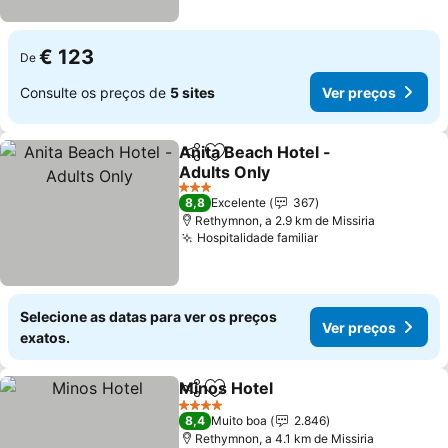
€ 123
De
Consulte os preços de
5 sites
Ver preços
Anita Beach Hotel -
Partilhar
Adicionar aos favoritos
Adults Only
Ver preços
3 Estrelas
8,8
Excelente
367
Rethymnon, a 2.9 km de Missiria
Hospitalidade familiar
Ver preços
Selecione as datas para ver os preços
Ver preços
exatos.
Minos Hotel
Partilhar
Adicionar aos favoritos
Ver preços
4 Estrelas
8,4
Muito boa
2.846
Rethymnon, a 4.1 km de Missiria