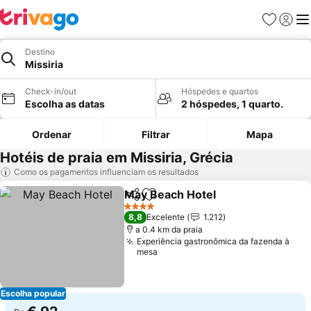
Favoritos
Iniciar
Me
Destino
Missiria
Check-in/out
Hóspedes e quartos
Escolha as datas
2 hóspedes, 1 quarto.
Ordenar
Filtrar
Mapa
Hotéis de praia em Missiria, Grécia
Como os pagamentos influenciam os resultados
May Beach Hotel
Partilhar
Adicionar aos favoritos
Ver preço
4 Estrelas
8,8
Excelente
1.212
a 0.4 km da praia
Experiência gastronômica da fazenda à
mesa
Escolha popular