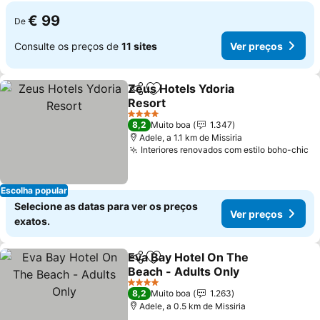
€ 99
De
Consulte os preços de
11 sites
Ver preços
Zeus Hotels Ydoria
Partilhar
Adicionar aos favoritos
Resort
Ver preços
4 Estrelas
8,2
Muito boa
1.347
Adele, a 1.1 km de Missiria
Interiores renovados com estilo boho-chic
Ve
Escolha popular
Selecione as datas para ver os preços
Ver preços
exatos.
Eva Bay Hotel On The
Partilhar
Adicionar aos favoritos
Beach - Adults Only
Ver preços
4 Estrelas
8,2
Muito boa
1.263
Adele, a 0.5 km de Missiria