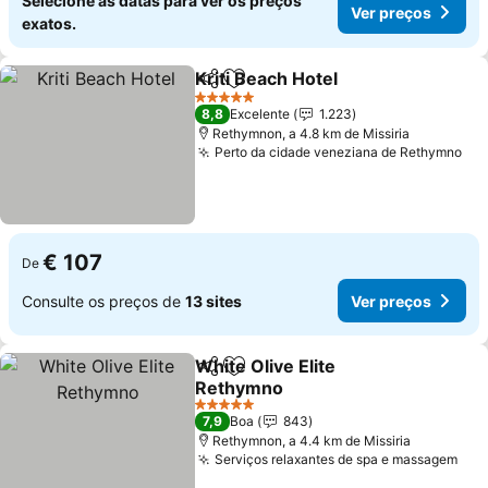
Selecione as datas para ver os preços
Ver preços
exatos.
Kriti Beach Hotel
Partilhar
Adicionar aos favoritos
Ver preço
5 Estrelas
8,8
Excelente
1.223
Rethymnon, a 4.8 km de Missiria
Perto da cidade veneziana de Rethymno
Ver
€ 107
De
Consulte os preços de
13 sites
Ver preços
White Olive Elite
Partilhar
Adicionar aos favoritos
Rethymno
Ver preços
5 Estrelas
7,9
Boa
843
Rethymnon, a 4.4 km de Missiria
Serviços relaxantes de spa e massagem
Ver