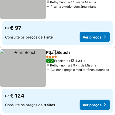
Rethymnon, a 4.1 km de Missiria
Piscina exterior com área infantil
Ver preç
€ 97
De
Consulte os preços de
1 site
Ver preços
Pearl Beach
Partilhar
Adicionar aos favoritos
Ver preços
4 Estrelas
9,0
Excelente
4.341
Rethymnon, a 2.9 km de Missiria
Culinária grega e mediterrânea autêntica
Ve
€ 124
De
Consulte os preços de
8 sites
Ver preços