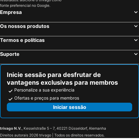
Prinos, beach hotels
Vryses, beach hotels
fonte preferencial no Google.
Axos
Hotel Minos Mare Royal
Empresa
Kokkinos Pyrgos, beach hotels
Zeus Hotels Ydoria Resort
Seafront
Villa Harmony-Crete Residences
Iliana Hotel
Os nossos produtos
Casa Dei Delfini
Termos e políticas
Suporte
Inicie sessão para desfrutar de
vantagens exclusivas para membros
Personalize a sua experiência
Ofertas e preços para membros
Iniciar sessão
trivago N.V.
, Kesselstraße 5 – 7, 40221 Düsseldorf, Alemanha
Direitos autorais 2026 trivago | Todos os direitos reservados.