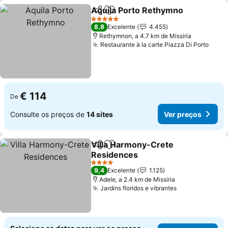
Aquila Porto Rethymno
Partilhar
Adicionar aos favoritos
Ver
5 Estrelas
8,8
Excelente
4.455
Rethymnon, a 4.7 km de Missiria
Restaurante à la carte Piazza Di Porto
Ver 
€ 114
De
Consulte os preços de
14 sites
Ver preços
Villa Harmony-Crete
Partilhar
Adicionar aos favoritos
Residences
Ver preços
4 Estrelas
9,4
Excelente
1.125
Adele, a 2.4 km de Missiria
Jardins floridos e vibrantes
Ver preços