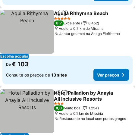
Aquila Rithymna Beach
Partilhar
Adicionar aos favoritos
Ver
5 Estrelas
8,7
Excelente
8.452
Adele, a 0.7 km de Missiria
Jantar gourmet na Antiga Eleftherna
Ver pr
Escolha popular
€ 103
De
Consulte os preços de
13 sites
Ver preços
Hotel Palladion by Anayia
Partilhar
Adicionar aos favoritos
All Inclusive Resorts
Ver preços
3 Estrelas
8,0
Muito boa
1.254
Adele, a 0.1 km de Missiria
Restaurante no local com pratos gregos
Ver