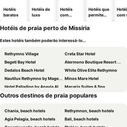
Hotéis
Hotéis de
Hotéis
Hotéis que
Hoté
baratos
luxo
com
permitem
com 
piscinas
animais
Hotéis de praia perto de Missiria
Estes hotéis também poderão interessá-lo...
Rethymno Village
Creta Star Hotel
Begeti Bay Hotel
Atermono Boutique Resort & Spa
Dedalos Beach Hotel
White Olive Elite Rethymno
Nautilux Rethymno by Mage Hotels
Minos Mare Hotel
Hotel Palladion by Anayia All Inclusive Resorts
Macaris Suites & Spa
Outros destinos de praia populares
Petradi Beach Lounge Hotel
Adele Beach Hotel
Kriti Beach Hotel
Azul Eco Hotel
Chania, beach hotels
Rethymnon, beach hotels
Creta Royal - Adults Only
Hotel Kathrin Beach
Agia Pelagia, beach hotels
Bali, beach hotels
Aquila Rithymna Beach
Odyssia Beach Hotel