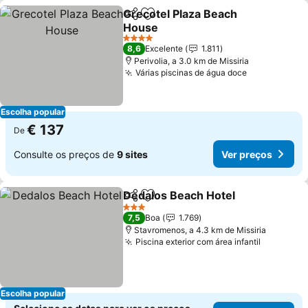
Grecotel Plaza Beach
Partilhar
Adicionar aos favoritos
House
Ver preços
4 Estrelas
8,6
Excelente
1.811
Perivolia, a 3.0 km de Missiria
Várias piscinas de água doce
Ver preços
Escolha popular
€ 137
De
Consulte os preços de
9 sites
Ver preços
Dedalos Beach Hotel
Partilhar
Adicionar aos favoritos
Ver p
3 Estrelas
7,5
Boa
1.769
Stavromenos, a 4.3 km de Missiria
Piscina exterior com área infantil
Ver preç
Escolha popular