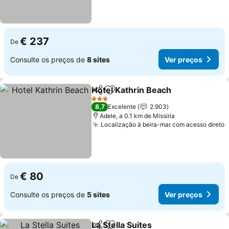
€ 237
De
Consulte os preços de
8 sites
Ver preços
Hotel Kathrin Beach
Partilhar
Adicionar aos favoritos
Ver pr
3 Estrelas
8,7
Excelente
2.903
Adele, a 0.1 km de Missiria
Localização à beira-mar com acesso direto
V
€ 80
De
Consulte os preços de
5 sites
Ver preços
La Stella Suites