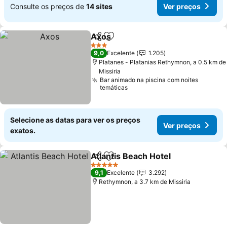
Consulte os preços de
14 sites
Ver preços
Axos
Partilhar
Adicionar aos favoritos
Ver preços
3 Estrelas
9,0
Excelente
1.205
Platanes - Platanias Rethymnon, a 0.5 km de
Missiria
Bar animado na piscina com noites
temáticas
Selecione as datas para ver os preços
Ver preços
exatos.
Atlantis Beach Hotel
Partilhar
Adicionar aos favoritos
Ver p
5 Estrelas
9,1
Excelente
3.292
Rethymnon, a 3.7 km de Missiria