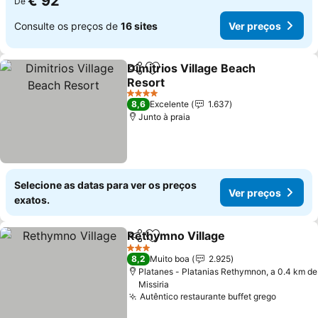
€ 92
De
Consulte os preços de
16 sites
Ver preços
Dimitrios Village Beach
Partilhar
Adicionar aos favoritos
Resort
Ver preços
4 Estrelas
8,6
Excelente
1.637
Junto à praia
Selecione as datas para ver os preços
Ver preços
exatos.
Rethymno Village
Partilhar
Adicionar aos favoritos
Ver preç
3 Estrelas
8,2
Muito boa
2.925
Platanes - Platanias Rethymnon, a 0.4 km de
Missiria
Autêntico restaurante buffet grego
Ver pre