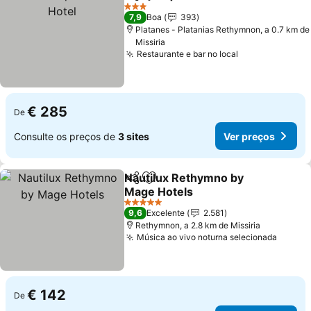
Partilhar
Adicionar aos favoritos
V
3 Estrelas
7,9
Boa
393
Platanes - Platanias Rethymnon, a 0.7 km de
Missiria
Restaurante e bar no local
Ver preços
€ 285
De
Consulte os preços de
3 sites
Ver preços
Nautilux Rethymno by
Partilhar
Adicionar aos favoritos
Mage Hotels
Ver preços
5 Estrelas
9,6
Excelente
2.581
Rethymnon, a 2.8 km de Missiria
Música ao vivo noturna selecionada
Ver pr
€ 142
De