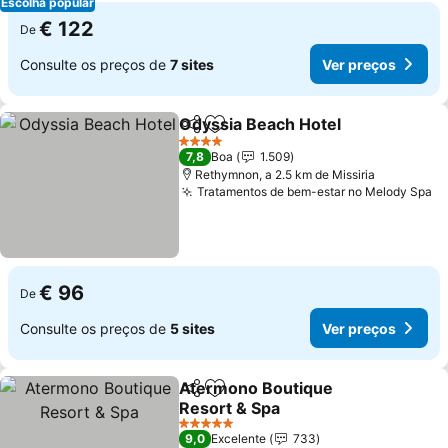
Escolha popular
€ 122
De
Consulte os preços de
7 sites
Ver preços
Odyssia Beach Hotel
Partilhar
Adicionar aos favoritos
Ver p
4 Estrelas
7,8
Boa
1.509
Rethymnon, a 2.5 km de Missiria
Tratamentos de bem-estar no Melody Spa
Ve
€ 96
De
Consulte os preços de
5 sites
Ver preços
Atermono Boutique
Partilhar
Adicionar aos favoritos
Resort & Spa
Ver preços
5 Estrelas
9,0
Excelente
733