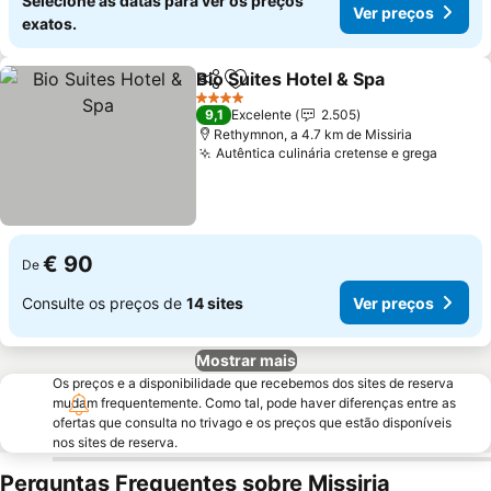
Selecione as datas para ver os preços
Ver preços
exatos.
Bio Suites Hotel & Spa
Partilhar
Adicionar aos favoritos
Ver 
4 Estrelas
9,1
Excelente
2.505
Rethymnon, a 4.7 km de Missiria
Autêntica culinária cretense e grega
Ver pr
€ 90
De
Consulte os preços de
14 sites
Ver preços
Mostrar mais
Os preços e a disponibilidade que recebemos dos sites de reserva
mudam frequentemente. Como tal, pode haver diferenças entre as
ofertas que consulta no trivago e os preços que estão disponíveis
nos sites de reserva.
Perguntas Frequentes sobre Missiria