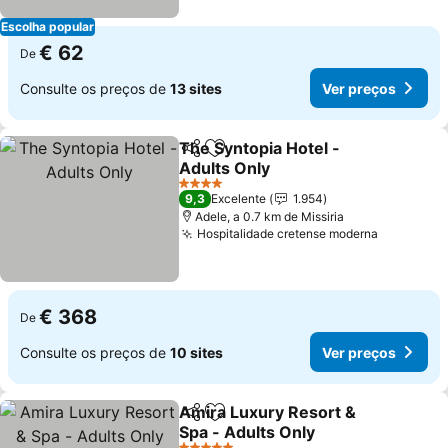
Escolha popular
€ 62
De
Consulte os preços de
13 sites
Ver preços
The Syntopia Hotel -
Partilhar
Adicionar aos favoritos
Adults Only
Ver preços
4 Estrelas
9,3
Excelente
1.954
Adele, a 0.7 km de Missiria
Hospitalidade cretense moderna
Ver preç
€ 368
De
Consulte os preços de
10 sites
Ver preços
Amira Luxury Resort &
Partilhar
Adicionar aos favoritos
Spa - Adults Only