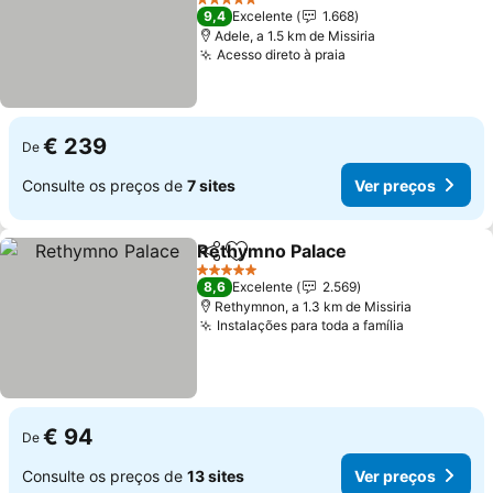
Ver preços
5 Estrelas
9,4
Excelente
1.668
Adele, a 1.5 km de Missiria
Acesso direto à praia
Ver preços
€ 239
De
Consulte os preços de
7 sites
Ver preços
Rethymno Palace
Partilhar
Adicionar aos favoritos
Ver preç
5 Estrelas
8,6
Excelente
2.569
Rethymnon, a 1.3 km de Missiria
Instalações para toda a família
Ver preço
€ 94
De
Consulte os preços de
13 sites
Ver preços