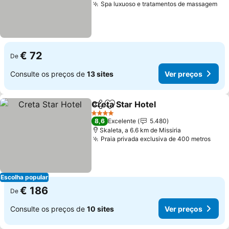
Spa luxuoso e tratamentos de massagem
Ve
€ 72
De
Consulte os preços de
13 sites
Ver preços
Creta Star Hotel
Partilhar
Adicionar aos favoritos
Ver preço
4 Estrelas
8,6
Excelente
5.480
Skaleta, a 6.6 km de Missiria
Praia privada exclusiva de 400 metros
Ver 
Escolha popular
€ 186
De
Consulte os preços de
10 sites
Ver preços