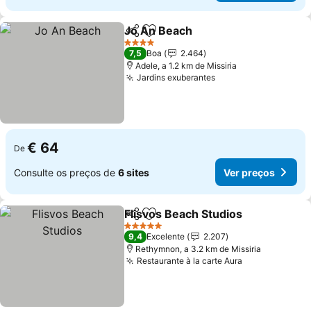
Jo An Beach
Partilhar
Adicionar aos favoritos
Ver preços
4 Estrelas
7,5
Boa
2.464
Adele, a 1.2 km de Missiria
Jardins exuberantes
Ver preços
€ 64
De
Consulte os preços de
6 sites
Ver preços
Flisvos Beach Studios
Partilhar
Adicionar aos favoritos
Ver 
5 Estrelas
9,4
Excelente
2.207
Rethymnon, a 3.2 km de Missiria
Restaurante à la carte Aura
Ver preços