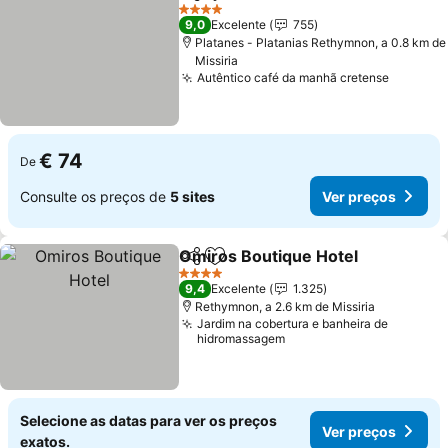
Partilhar
Adicionar aos favoritos
Ver preços
4 Estrelas
9,0
Excelente
755
Platanes - Platanias Rethymnon, a 0.8 km de
Missiria
Autêntico café da manhã cretense
Ver pre
€ 74
De
Consulte os preços de
5 sites
Ver preços
Omiros Boutique Hotel
Partilhar
Adicionar aos favoritos
Ver
4 Estrelas
9,4
Excelente
1.325
Rethymnon, a 2.6 km de Missiria
Jardim na cobertura e banheira de
hidromassagem
Selecione as datas para ver os preços
Ver preços
exatos.