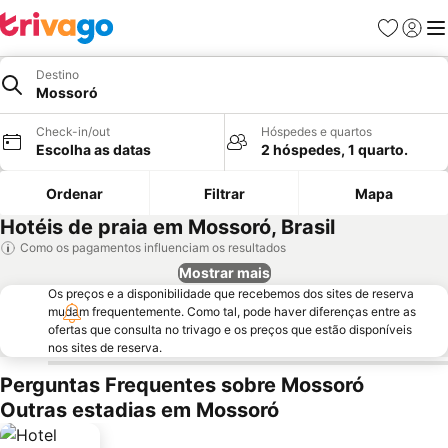
Favoritos
Iniciar
Me
Destino
Mossoró
Check-in/out
Hóspedes e quartos
Escolha as datas
2 hóspedes, 1 quarto.
Ordenar
Filtrar
Mapa
Hotéis de praia em Mossoró, Brasil
Como os pagamentos influenciam os resultados
Mostrar mais
Os preços e a disponibilidade que recebemos dos sites de reserva
mudam frequentemente. Como tal, pode haver diferenças entre as
ofertas que consulta no trivago e os preços que estão disponíveis
nos sites de reserva.
Perguntas Frequentes sobre Mossoró
Outras estadias em Mossoró