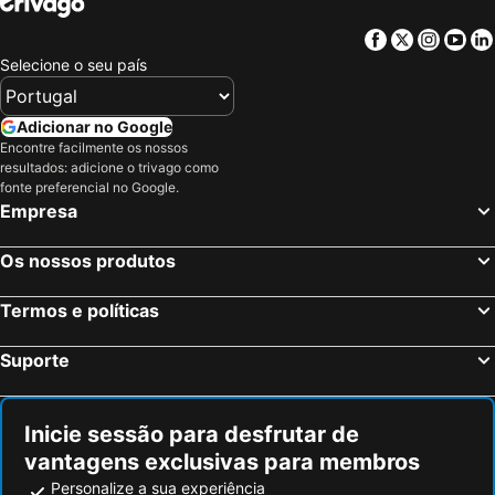
Facebook
Twitter
Insta
Yo
Selecione o seu país
Adicionar no Google
Encontre facilmente os nossos
resultados: adicione o trivago como
fonte preferencial no Google.
Empresa
Os nossos produtos
Termos e políticas
Suporte
Inicie sessão para desfrutar de
vantagens exclusivas para membros
Personalize a sua experiência