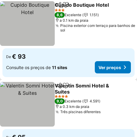
Cupido Boutique Hotel
Partilhar
Adicionar aos favoritos
3 Estrelas
8,6
Excelente
1.151
a 0.1 km da praia
Piscina exterior com terraço para banhos de
sol
€ 93
De
Consulte os preços de
11 sites
Ver preços
Valentin Somni Hotel &
Partilhar
Adicionar aos favoritos
Suites
4 Estrelas
9,0
Excelente
4.591
a 0.3 km da praia
Três piscinas diferentes