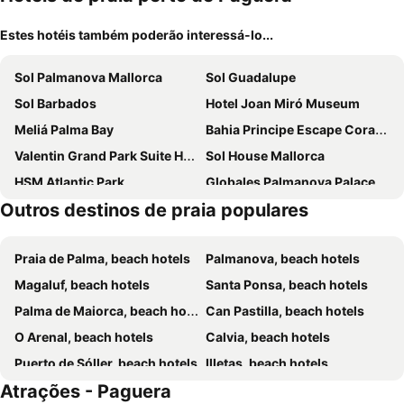
Estes hotéis também poderão interessá-lo...
Sol Palmanova Mallorca
Sol Guadalupe
Sol Barbados
Hotel Joan Miró Museum
Meliá Palma Bay
Bahia Principe Escape Coral Playa +16
Valentin Grand Park Suite Hotel
Sol House Mallorca
HSM Atlantic Park
Globales Palmanova Palace
Outros destinos de praia populares
Hotel Palma Avenidas
Meliá Calviá Beach
HM Martinique
tent Palmanova
Praia de Palma, beach hotels
Palmanova, beach hotels
Occidental Cala Viñas
INNSiDE by Meliá Calviá Beach
Magaluf, beach hotels
Santa Ponsa, beach hotels
Alua Gran Camp de Mar
Innside by Meliá Wave Calviá
Palma de Maiorca, beach hotels
Can Pastilla, beach hotels
tent Calvia Beach
Reverence Life Hotel - Adults Only
O Arenal, beach hotels
Calvia, beach hotels
Azuline Hotel Palmanova Garden
Palace Bonanza Playa Resort & SPA by Olivia Hotels Collection
Puerto de Sóller, beach hotels
Illetas, beach hotels
Flamboyan Caribe Hotel & Spa
Palmanova Suites by TRH
Atrações - Paguera
Camp de Mar, beach hotels
Portals Nous, beach hotels
Salles Hotels Marina Portals
Hotel Florida Magaluf