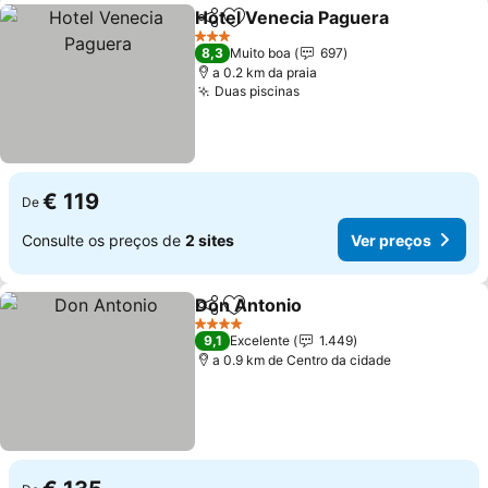
Hotel Venecia Paguera
Partilhar
Adicionar aos favoritos
3 Estrelas
8,3
Muito boa
697
a 0.2 km da praia
Duas piscinas
€ 119
De
Consulte os preços de
2 sites
Ver preços
Don Antonio
Partilhar
Adicionar aos favoritos
4 Estrelas
9,1
Excelente
1.449
a 0.9 km de Centro da cidade