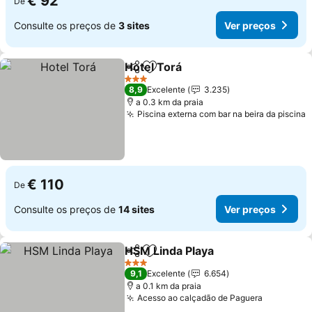
€ 92
De
Consulte os preços de
3 sites
Ver preços
Hotel Torá
Partilhar
Adicionar aos favoritos
3 Estrelas
8,9
Excelente
3.235
a 0.3 km da praia
Piscina externa com bar na beira da piscina
€ 110
De
Consulte os preços de
14 sites
Ver preços
HSM Linda Playa
Partilhar
Adicionar aos favoritos
3 Estrelas
9,1
Excelente
6.654
a 0.1 km da praia
Acesso ao calçadão de Paguera