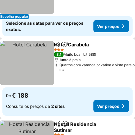
Escolha popular
Selecione as datas para ver os preços
Ver preços
exatos.
Hotel Carabela
Partilhar
Adicionar aos favoritos
3 Estrelas
8,1
Muito boa
588
Junto à praia
Quartos com varanda privativa e vista para o
mar
€ 188
De
Consulte os preços de
2 sites
Ver preços
Hostal Residencia
Partilhar
Adicionar aos favoritos
Sutimar