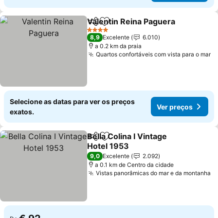
Valentin Reina Paguera
Partilhar
Adicionar aos favoritos
4 Estrelas
8,9
Excelente
6.010
a 0.2 km da praia
Quartos confortáveis com vista para o mar
Selecione as datas para ver os preços
Ver preços
exatos.
Bella Colina I Vintage
Partilhar
Adicionar aos favoritos
Hotel 1953
9,0
Excelente
2.092
a 0.1 km de Centro da cidade
Vistas panorâmicas do mar e da montanha