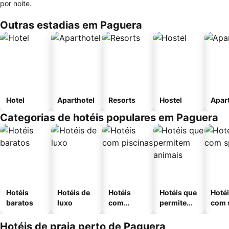
por noite.
Outras estadias em Paguera
Hotel
Aparthotel
Resorts
Hostel
Apar
Categorias de hotéis populares em Paguera
Hotéis
Hotéis de
Hotéis
Hotéis que
Hoté
baratos
luxo
com
permitem
com 
piscinas
animais
Hotéis de praia perto de Paguera