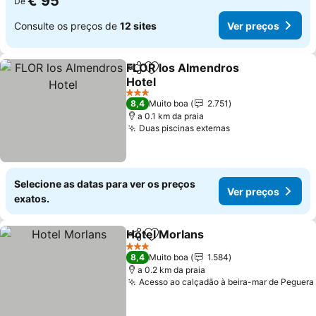
€ 95
De
Consulte os preços de
12 sites
Ver preços
FLOR los Almendros
Partilhar
Adicionar aos favoritos
Hotel
3 Estrelas
8,4
Muito boa
2.751
a 0.1 km da praia
Duas piscinas externas
Selecione as datas para ver os preços
Ver preços
exatos.
Hotel Morlans
Partilhar
Adicionar aos favoritos
3 Estrelas
8,4
Muito boa
1.584
a 0.2 km da praia
Acesso ao calçadão à beira-mar de Peguera