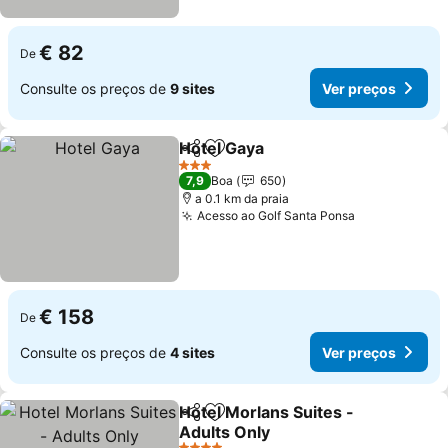
€ 82
De
Consulte os preços de
9 sites
Ver preços
Hotel Gaya
Partilhar
Adicionar aos favoritos
3 Estrelas
7,9
Boa
650
a 0.1 km da praia
Acesso ao Golf Santa Ponsa
€ 158
De
Consulte os preços de
4 sites
Ver preços
Hotel Morlans Suites -
Partilhar
Adicionar aos favoritos
Adults Only