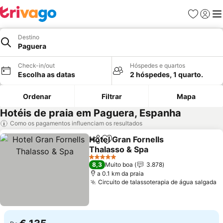
Favoritos
Iniciar
Me
Destino
Paguera
Check-in/out
Hóspedes e quartos
Escolha as datas
2 hóspedes, 1 quarto.
Ordenar
Filtrar
Mapa
Hotéis de praia em Paguera, Espanha
Como os pagamentos influenciam os resultados
Hotel Gran Fornells
Partilhar
Adicionar aos favoritos
Thalasso & Spa
5 Estrelas
8,3
Muito boa
3.878
a 0.1 km da praia
Circuito de talassoterapia de água salgada