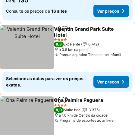
€ 135
De
Consulte os preços de
16 sites
Ver preços
Valentin Grand Park Suite
Partilhar
Adicionar aos favoritos
Hotel
4 Estrelas
8,8
Excelente
6.742
a 0.5 km da praia
Parque aquático Tino e clube infantil
Selecione as datas para ver os preços
Ver preços
exatos.
Ona Palmira Paguera
Partilhar
Adicionar aos favoritos
4 Estrelas
8,0
Muito boa
3.376
a 1.0 km de Centro da cidade
Programa de esportes ao ar livre