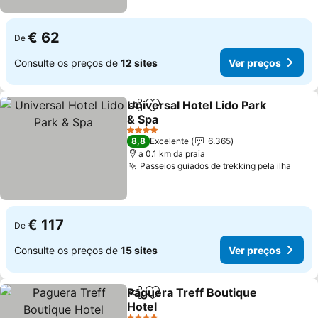
€ 62
De
Consulte os preços de
12 sites
Ver preços
Universal Hotel Lido Park
Partilhar
Adicionar aos favoritos
& Spa
4 Estrelas
8,8
Excelente
6.365
a 0.1 km da praia
Passeios guiados de trekking pela ilha
€ 117
De
Consulte os preços de
15 sites
Ver preços
Paguera Treff Boutique
Partilhar
Adicionar aos favoritos
Hotel