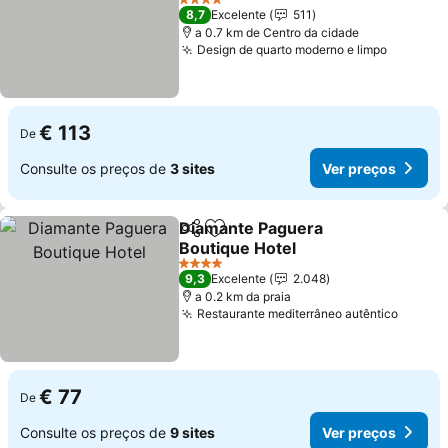
4 Estrelas
8,7
Excelente
511
a 0.7 km de Centro da cidade
Design de quarto moderno e limpo
€ 113
De
Consulte os preços de
3 sites
Ver preços
Diamante Paguera
Partilhar
Adicionar aos favoritos
Boutique Hotel
4 Estrelas
9,3
Excelente
2.048
a 0.2 km da praia
Restaurante mediterrâneo autêntico
€ 77
De
Consulte os preços de
9 sites
Ver preços