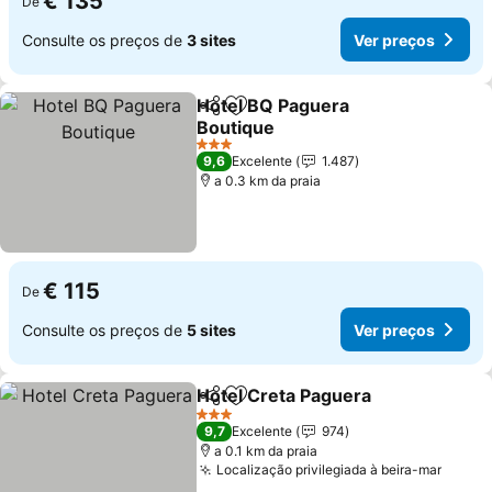
€ 135
De
Consulte os preços de
3 sites
Ver preços
Hotel BQ Paguera
Partilhar
Adicionar aos favoritos
Boutique
3 Estrelas
9,6
Excelente
1.487
a 0.3 km da praia
€ 115
De
Consulte os preços de
5 sites
Ver preços
Hotel Creta Paguera
Partilhar
Adicionar aos favoritos
3 Estrelas
9,7
Excelente
974
a 0.1 km da praia
Localização privilegiada à beira-mar