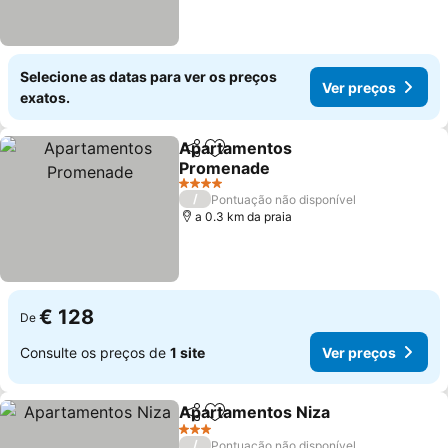
Selecione as datas para ver os preços
Ver preços
exatos.
Apartamentos
Partilhar
Adicionar aos favoritos
Promenade
4 Estrelas
/
Pontuação não disponível
a 0.3 km da praia
€ 128
De
Consulte os preços de
1 site
Ver preços
Apartamentos Niza
Partilhar
Adicionar aos favoritos
3 Estrelas
/
Pontuação não disponível