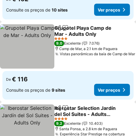
Consulte os preços de
10 sites
Ver preços
Grupotel Playa Camp de
Partilhar
Adicionar aos favoritos
Mar - Adults Only
4 Estrelas
9,0
Excelente
7.076
Camp de Mar, a 2.1 km de Paguera
Vistas panorâmicas da baía de Camp de Mar
€ 116
De
Consulte os preços de
9 sites
Ver preços
Iberostar Selection Jardín
Partilhar
Adicionar aos favoritos
del Sol Suites - Adults
Only
4 Estrelas
9,2
Excelente
10.403
Santa Ponsa, a 2.8 km de Paguera
Experiência Star Prestige na cobertura