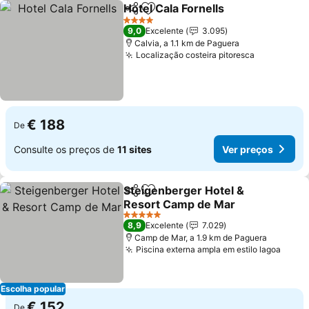
Hotel Cala Fornells
Partilhar
Adicionar aos favoritos
4 Estrelas
9,0
Excelente
3.095
Calvia, a 1.1 km de Paguera
Localização costeira pitoresca
€ 188
De
Consulte os preços de
11 sites
Ver preços
Steigenberger Hotel &
Partilhar
Adicionar aos favoritos
Resort Camp de Mar
5 Estrelas
8,9
Excelente
7.029
Camp de Mar, a 1.9 km de Paguera
Piscina externa ampla em estilo lagoa
Escolha popular
€ 152
De