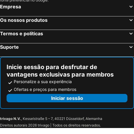
fonte preferencial no Google.
Hotel Creta Paguera
Hotel Gaya
Empresa
Paguera Treff Boutique Hotel
Atalaya Bosque Apartments
Diamante Paguera Boutique Hotel
HSM Linda Playa
Os nossos produtos
Hotel Morlans Suites - Adults Only
Don Antonio
Termos e políticas
Hotel Bahia
The Donna Portals
FERGUS Style Tobago
HM Isabela-Adults Only
Suporte
The St. Regis Mardavall Mallorca Resort
TRH Torrenova
Son Borguny
Hotel UR Azul Playa
Inicie sessão para desfrutar de
Zel Mallorca
vantagens exclusivas para membros
Personalize a sua experiência
Ofertas e preços para membros
Iniciar sessão
trivago N.V.
, Kesselstraße 5 – 7, 40221 Düsseldorf, Alemanha
Direitos autorais 2026 trivago | Todos os direitos reservados.