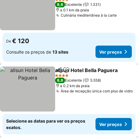
4 Estrelas
8,8
Excelente
1.331
a 0.1 km da praia
Culinária mediterrânea à la carte
€ 120
De
Consulte os preços de
13 sites
Ver preços
allsun Hotel Bella Paguera
Partilhar
Adicionar aos favoritos
4 Estrelas
8,8
Excelente
5.558
a 0.2 km da praia
Área de recepção única com piso de vidro
Selecione as datas para ver os preços
Ver preços
exatos.