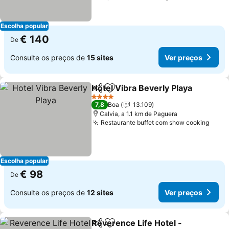
Escolha popular
€ 140
De
Consulte os preços de
15 sites
Ver preços
Hotel Vibra Beverly Playa
Partilhar
Adicionar aos favoritos
4 Estrelas
7,8
Boa
13.109
Calvia, a 1.1 km de Paguera
Restaurante buffet com show cooking
Escolha popular
€ 98
De
Consulte os preços de
12 sites
Ver preços
Reverence Life Hotel -
Partilhar
Adicionar aos favoritos