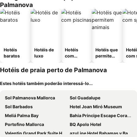
Palmanova
Hotéis
Hotéis de
Hotéis
Hotéis que
Hoté
baratos
luxo
com
permitem
com 
piscinas
animais
Hotéis de praia perto de Palmanova
Estes hotéis também poderão interessá-lo...
Sol Palmanova Mallorca
Sol Guadalupe
Sol Barbados
Hotel Joan Miró Museum
Meliá Palma Bay
Bahia Principe Escape Coral Playa +16
Portofino Mallorca
BQ Apolo Hotel
Valentin Grand Park Suite Hotel
azuLine Hotel Bahamas y Bahamas II