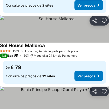
Consulte os preços de
2 sites
Ver preços
Partilhar
Ad
Sol House Mallorca
Hotel
Localização privilegiada perto da praia
4 Estrelas
7,8
Boa
4.150
Magaluf, a 2.1 km de Palmanova
€ 79
De
Consulte os preços de
12 sites
Ver preços
Partilhar
Ad