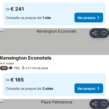
€ 241
De
Consulte os preços de
1 site
Ver preços
Partilhar
Ad
Kensington Econotels
Hotel
2 Estrelas
7,1
766
a 0.1 km da praia
€ 165
De
Consulte os preços de
2 sites
Ver preços
Partilhar
Ad