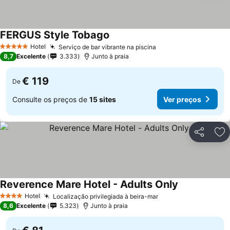
FERGUS Style Tobago
Hotel
Serviço de bar vibrante na piscina
5 Estrelas
8,7
Excelente
3.333
Junto à praia
€ 119
De
Consulte os preços de
15 sites
Ver preços
Partilhar
Ad
Reverence Mare Hotel - Adults Only
Hotel
Localização privilegiada à beira-mar
4 Estrelas
8,6
Excelente
5.323
Junto à praia