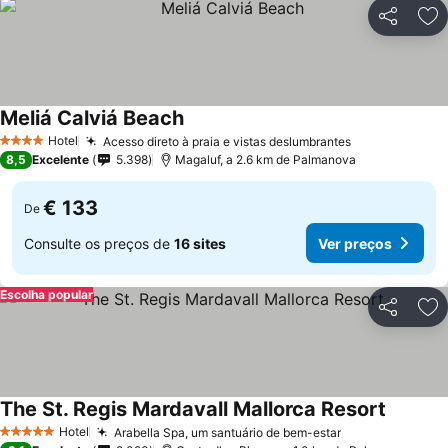
Partilhar
Ad
Meliá Calviá Beach
Hotel
Acesso direto à praia e vistas deslumbrantes
4 Estrelas
8,5
Excelente
5.398
Magaluf, a 2.6 km de Palmanova
€ 133
De
Consulte os preços de
16 sites
Ver preços
Escolha popular
Partilhar
Ad
The St. Regis Mardavall Mallorca Resort
Hotel
Arabella Spa, um santuário de bem-estar
5 Estrelas