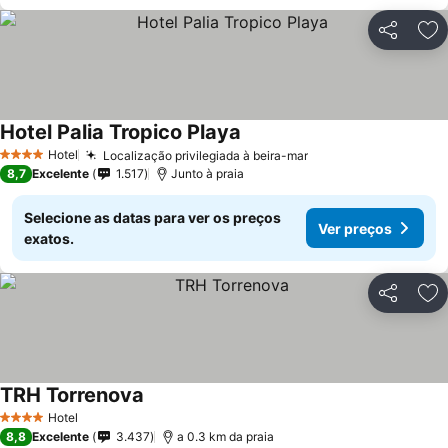
Partilhar
Ad
Hotel Palia Tropico Playa
Hotel
Localização privilegiada à beira-mar
4 Estrelas
8,7
Excelente
1.517
Junto à praia
Selecione as datas para ver os preços
Ver preços
exatos.
Partilhar
Ad
TRH Torrenova
Hotel
4 Estrelas
8,8
Excelente
3.437
a 0.3 km da praia