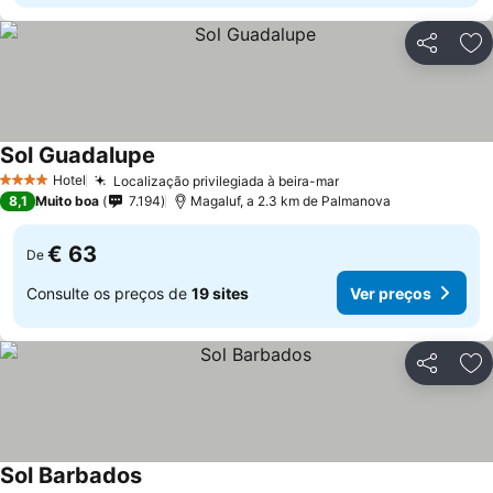
Partilhar
Ad
Sol Guadalupe
Hotel
Localização privilegiada à beira-mar
4 Estrelas
8,1
Muito boa
7.194
Magaluf, a 2.3 km de Palmanova
€ 63
De
Consulte os preços de
19 sites
Ver preços
Partilhar
Ad
Sol Barbados