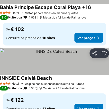
Bahia Principe Escape Coral Playa +16
Hotel
Vistas panorâmicas do mar nos quartos
4 Estrelas
8,0
Muito boa
4.938
Magaluf, a 1.8 km de Palmanova
€ 102
De
Consulte os preços de
16 sites
Ver preços
Partilhar
Ad
INNSiDE Calviá Beach
Hotel
As piscinas suspensas mais altas da Europa
4 Estrelas
8,4
Muito boa
5.638
Calvia, a 2.2 km de Palmanova
€ 122
De
Consulte os preços de
12 sites
Ver preços