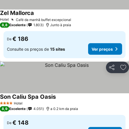
Zel Mallorca
Hotel
Café da manhã buffet excepcional
8,8
Excelente
1.803
Junto à praia
€ 186
De
Consulte os preços de
15 sites
Ver preços
Partilhar
Ad
Son Caliu Spa Oasis
Hotel
4 Estrelas
8,9
Excelente
4.051
a 0.2 km da praia
€ 148
De