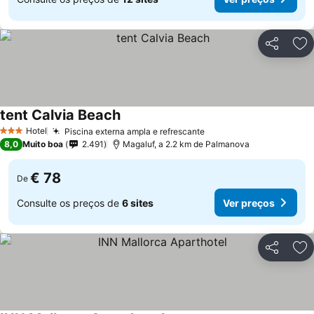
Partilhar
Ad
tent Calvia Beach
Hotel
Piscina externa ampla e refrescante
3 Estrelas
8,0
Muito boa
2.491
Magaluf, a 2.2 km de Palmanova
€ 78
De
Consulte os preços de
6 sites
Ver preços
Partilhar
Ad