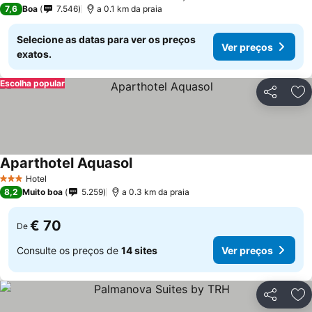
4 Estrelas
7,6
Boa
7.546
a 0.1 km da praia
Selecione as datas para ver os preços
Ver preços
exatos.
Escolha popular
Partilhar
Ad
Aparthotel Aquasol
Hotel
3 Estrelas
8,2
Muito boa
5.259
a 0.3 km da praia
€ 70
De
Consulte os preços de
14 sites
Ver preços
Partilhar
Ad