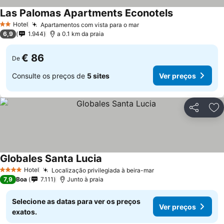
Las Palomas Apartments Econotels
Hotel
Apartamentos com vista para o mar
2 Estrelas
6,9
1.944
a 0.1 km da praia
€ 86
De
Consulte os preços de
5 sites
Ver preços
Partilhar
Ad
Globales Santa Lucia
Hotel
Localização privilegiada à beira-mar
4 Estrelas
7,9
Boa
7.111
Junto à praia
Selecione as datas para ver os preços
Ver preços
exatos.