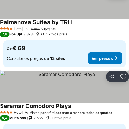
Palmanova Suites by TRH
Hotel
Sauna relaxante
4 Estrelas
7,6
Boa
3.878
a 0.1 km da praia
€ 69
De
Consulte os preços de
13 sites
Ver preços
Partilhar
Ad
Seramar Comodoro Playa
Hotel
Vistas panorâmicas para o mar em todos os quartos
4 Estrelas
8,4
Muito boa
2.586
Junto à praia