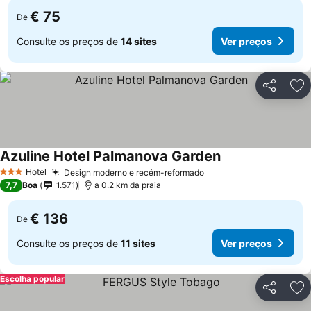
€ 75
De
Consulte os preços de
14 sites
Ver preços
Partilhar
Ad
Azuline Hotel Palmanova Garden
Hotel
Design moderno e recém-reformado
3 Estrelas
7,7
Boa
1.571
a 0.2 km da praia
€ 136
De
Consulte os preços de
11 sites
Ver preços
Escolha popular
Partilhar
Ad