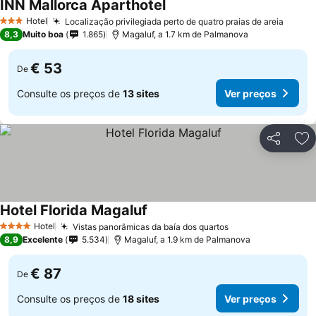
INN Mallorca Aparthotel
Hotel
Localização privilegiada perto de quatro praias de areia
3 Estrelas
8,3
Muito boa
1.865
Magaluf, a 1.7 km de Palmanova
€ 53
De
Consulte os preços de
13 sites
Ver preços
Partilhar
Ad
Hotel Florida Magaluf
Hotel
Vistas panorâmicas da baía dos quartos
4 Estrelas
8,9
Excelente
5.534
Magaluf, a 1.9 km de Palmanova
€ 87
De
Consulte os preços de
18 sites
Ver preços