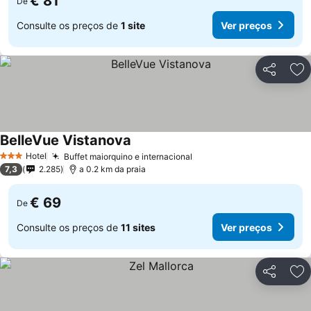
€ 81
De
Consulte os preços de
1 site
Ver preços
Partilhar
Ad
BelleVue Vistanova
Hotel
Buffet maiorquino e internacional
3 Estrelas
7,3
2.285
a 0.2 km da praia
€ 69
De
Consulte os preços de
11 sites
Ver preços
Partilhar
Ad