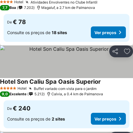
Hotel
Atividades Envolventes no Clube Infantil
4 Estrelas
7,7
Boa
7.202
Magaluf, a 2.7 km de Palmanova
€ 78
De
Consulte os preços de
18 sites
Ver preços
Partilhar
Ad
Hotel Son Caliu Spa Oasis Superior
Hotel
Buffet variado com vista para o jardim
5 Estrelas
9,0
Excelente
5.212
Calvia, a 0.4 km de Palmanova
€ 240
De
Consulte os preços de
2 sites
Ver preços