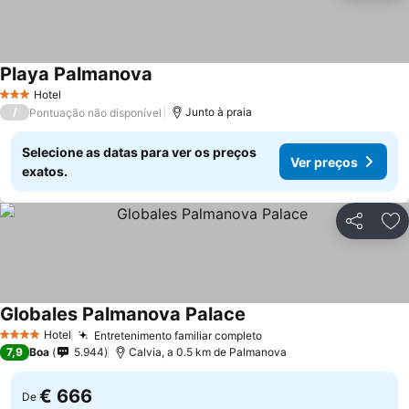
Playa Palmanova
Hotel
3 Estrelas
/
Junto à praia
Pontuação não disponível
Selecione as datas para ver os preços
Ver preços
exatos.
Partilhar
Ad
Globales Palmanova Palace
Hotel
Entretenimento familiar completo
4 Estrelas
7,9
Boa
5.944
Calvia, a 0.5 km de Palmanova
€ 666
De