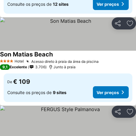
Consulte os preços de
12 sites
Ver preços
Partilhar
Ad
Son Matias Beach
Hotel
Acesso direto à praia da área da piscina
4 Estrelas
9,1
Excelente
3.706
Junto à praia
€ 109
De
Consulte os preços de
9 sites
Ver preços
Partilhar
Ad