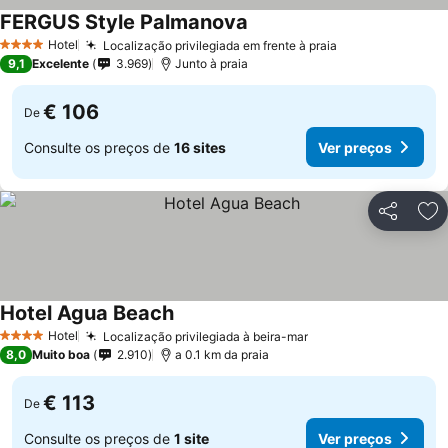
FERGUS Style Palmanova
Hotel
Localização privilegiada em frente à praia
4 Estrelas
9,1
Excelente
3.969
Junto à praia
€ 106
De
Consulte os preços de
16 sites
Ver preços
Partilhar
Ad
Hotel Agua Beach
Hotel
Localização privilegiada à beira-mar
4 Estrelas
8,0
Muito boa
2.910
a 0.1 km da praia
€ 113
De
Consulte os preços de
1 site
Ver preços