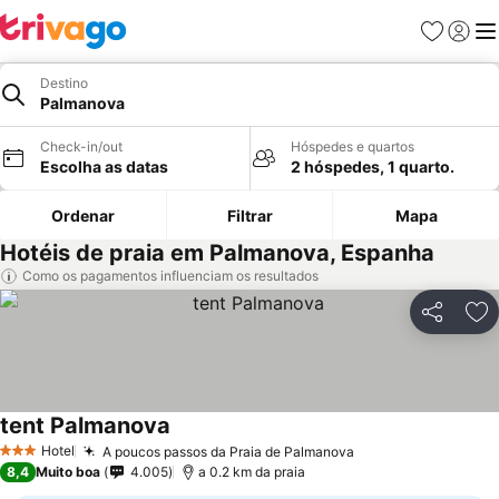
Favoritos
Iniciar
Me
Destino
Palmanova
Check-in/out
Hóspedes e quartos
Escolha as datas
2 hóspedes, 1 quarto.
Ordenar
Filtrar
Mapa
Hotéis de praia em Palmanova, Espanha
Como os pagamentos influenciam os resultados
Partilhar
Ad
tent Palmanova
Hotel
A poucos passos da Praia de Palmanova
3 Estrelas
8,4
Muito boa
4.005
a 0.2 km da praia