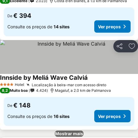
9,1
Excelente
2.023
Costa d'en Blanes, a 1.0 km de Palmanova
€ 394
De
Consulte os preços de
14 sites
Ver preços
Partilhar
Ad
Innside by Meliá Wave Calviá
Hotel
Localização à beira-mar com acesso direto
4 Estrelas
8,2
Muito boa
4.424
Magaluf, a 2.0 km de Palmanova
€ 148
De
Consulte os preços de
16 sites
Ver preços
Mostrar mais