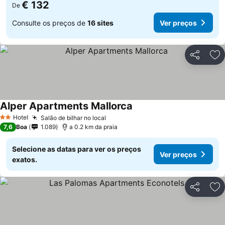
€ 132
De
Consulte os preços de
16 sites
Ver preços
Partilhar
Ad
Alper Apartments Mallorca
Hotel
Salão de bilhar no local
2 Estrelas
7,6
Boa
1.089
a 0.2 km da praia
Selecione as datas para ver os preços
Ver preços
exatos.
Partilhar
Ad