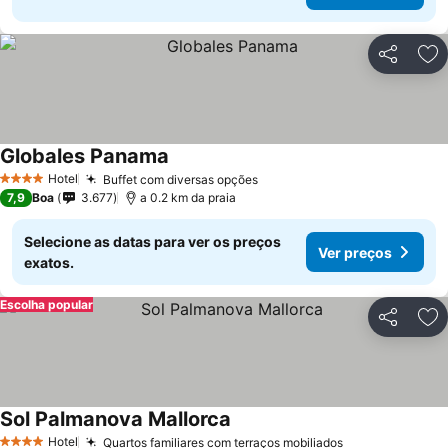
Partilhar
Ad
Globales Panama
Hotel
Buffet com diversas opções
4 Estrelas
7,9
Boa
3.677
a 0.2 km da praia
Selecione as datas para ver os preços
Ver preços
exatos.
Escolha popular
Partilhar
Ad
Sol Palmanova Mallorca
Hotel
Quartos familiares com terraços mobiliados