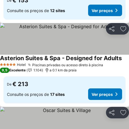
€ 153
De
Consulte os preços de
12 sites
Ver preços
Partilhar
Ad
Asterion Suites & Spa - Designed for Adults
Ver
Hotel
Piscinas privadas ou acesso direto à piscina
Ver preços
5 Estrelas
9,5
Excelente
1.104
a 0.1 km da praia
€ 213
De
Consulte os preços de
17 sites
Ver preços
Partilhar
Ad