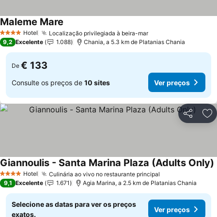
Maleme Mare
Ver preços
Hotel
Localização privilegiada à beira-mar
Ver preços
4 Estrelas
9,2
Excelente
1.088
Chania, a 5.3 km de Platanias Chania
€ 133
De
Consulte os preços de
10 sites
Ver preços
Partilhar
Ad
Giannoulis - Santa Marina Plaza (Adults Only)
Hotel
Culinária ao vivo no restaurante principal
Ver preços
4 Estrelas
9,1
Excelente
1.671
Agia Marina, a 2.5 km de Platanias Chania
Selecione as datas para ver os preços
Ver preços
exatos.