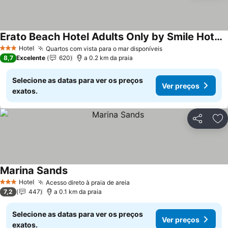
Erato Beach Hotel Adults Only by Smile Hotels
Ver preços
Hotel
Quartos com vista para o mar disponíveis
Ver preços
3 Estrelas
8,7
Excelente
620
a 0.2 km da praia
Selecione as datas para ver os preços
Ver preços
exatos.
Partilhar
Ad
Marina Sands
Ver preços
Hotel
Acesso direto à praia de areia
Ver preços
3 Estrelas
7,2
447
a 0.1 km da praia
Selecione as datas para ver os preços
Ver preços
exatos.