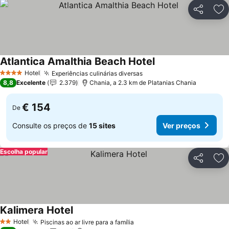
Partilhar
Ad
Atlantica Amalthia Beach Hotel
Ver preços
Hotel
Experiências culinárias diversas
Ver preços
4 Estrelas
8,8
Excelente
2.379
Chania, a 2.3 km de Platanias Chania
€ 154
De
Consulte os preços de
15 sites
Ver preços
Escolha popular
Partilhar
Ad
Kalimera Hotel
Ver preços
Hotel
Piscinas ao ar livre para a família
Ver preços
2 Estrelas