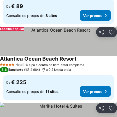
€ 89
De
Consulte os preços de
8 sites
Ver preços
Escolha popular
Partilhar
Ad
Atlantica Ocean Beach Resort
Ver preços
Hotel
Spa e centro de bem-estar completos
Ver preços
5 Estrelas
8,6
Excelente
4.984
a 0.2 km da praia
€ 225
De
Consulte os preços de
11 sites
Ver preços
Partilhar
Ad