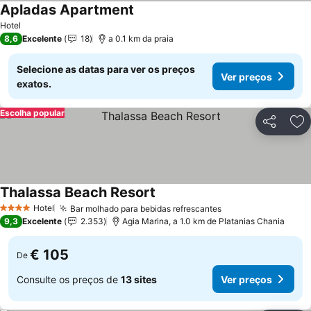
Apladas Apartment
Ver preços
Hotel
8,6
Excelente
18
a 0.1 km da praia
Selecione as datas para ver os preços
Ver preços
exatos.
Escolha popular
Partilhar
Ad
Thalassa Beach Resort
Ver preços
Hotel
Bar molhado para bebidas refrescantes
Ver preços
4 Estrelas
9,3
Excelente
2.353
Agia Marina, a 1.0 km de Platanias Chania
€ 105
De
Consulte os preços de
13 sites
Ver preços