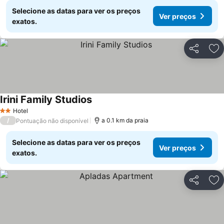
Selecione as datas para ver os preços
Ver preços
exatos.
Partilhar
Ad
Irini Family Studios
Ver preços
Hotel
2 Estrelas
/
a 0.1 km da praia
Pontuação não disponível
Selecione as datas para ver os preços
Ver preços
exatos.
Partilhar
Ad