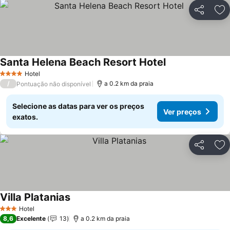
Partilhar
Ad
Santa Helena Beach Resort Hotel
Ver preços
Hotel
4 Estrelas
/
a 0.2 km da praia
Pontuação não disponível
Selecione as datas para ver os preços
Ver preços
exatos.
Partilhar
Ad
Villa Platanias
Ver preços
Hotel
3 Estrelas
8,6
Excelente
13
a 0.2 km da praia