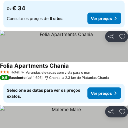
€ 34
De
Consulte os preços de
9 sites
Ver preços
Partilhar
Ad
Folia Apartments Chania
Ver preços
Hotel
Varandas elevadas com vista para o mar
Ver preços
3 Estrelas
9,5
Excelente
1.695
Chania, a 2.3 km de Platanias Chania
Selecione as datas para ver os preços
Ver preços
exatos.
Partilhar
Ad