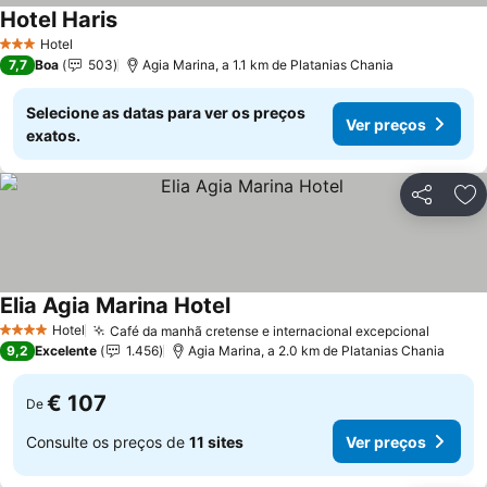
Hotel Haris
Ver preços
Hotel
3 Estrelas
7,7
Boa
503
Agia Marina, a 1.1 km de Platanias Chania
Selecione as datas para ver os preços
Ver preços
exatos.
Partilhar
Ad
Elia Agia Marina Hotel
Ver preços
Hotel
Café da manhã cretense e internacional excepcional
Ver pr
4 Estrelas
9,2
Excelente
1.456
Agia Marina, a 2.0 km de Platanias Chania
€ 107
De
Consulte os preços de
11 sites
Ver preços