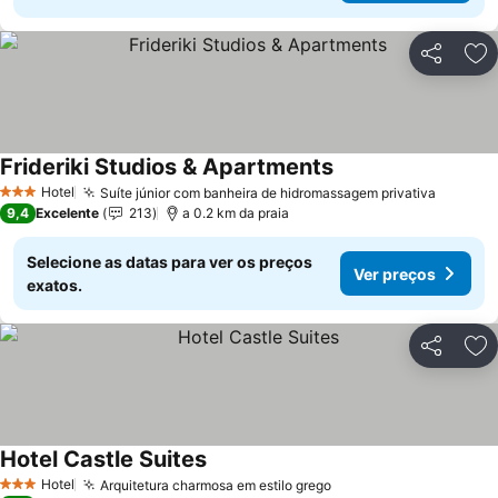
Partilhar
Ad
Frideriki Studios & Apartments
Ver preços
Hotel
Suíte júnior com banheira de hidromassagem privativa
Ver pr
3 Estrelas
9,4
Excelente
213
a 0.2 km da praia
Selecione as datas para ver os preços
Ver preços
exatos.
Partilhar
Ad
Hotel Castle Suites
Ver preços
Hotel
Arquitetura charmosa em estilo grego
Ver preços
3 Estrelas