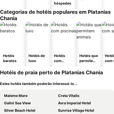
hóspedes
Categorias de hotéis populares em Platanias
Chania
Hotéis
Hotéis de
Hotéis
Hotéis que
Hoté
baratos
luxo
com
permitem
com 
piscinas
animais
Hotéis de praia perto de Platanias Chania
Estes hotéis também poderão interessá-lo...
Maleme Mare
Creta Vitalis
Galini Sea View
Avra Imperial Hotel
Silver Beach Hotel
Sunrise Village Hotel