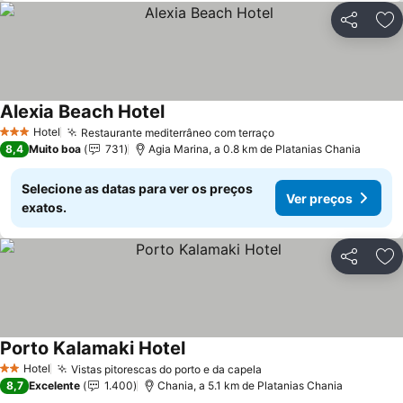
Partilhar
Ad
Alexia Beach Hotel
Ver preços
Hotel
Restaurante mediterrâneo com terraço
Ver preços
3 Estrelas
8,4
Muito boa
731
Agia Marina, a 0.8 km de Platanias Chania
Selecione as datas para ver os preços
Ver preços
exatos.
Partilhar
Ad
Porto Kalamaki Hotel
Ver preços
Hotel
Vistas pitorescas do porto e da capela
Ver preços
2 Estrelas
8,7
Excelente
1.400
Chania, a 5.1 km de Platanias Chania