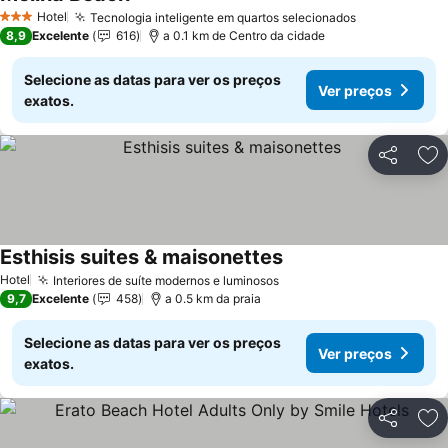
Ver preços
Hotel
Tecnologia inteligente em quartos selecionados
Ver preços
3 Estrelas
8,9
Excelente
616
a 0.1 km de Centro da cidade
Selecione as datas para ver os preços
Ver preços
exatos.
Partilhar
Ad
Esthisis suites & maisonettes
Ver preços
Hotel
Interiores de suíte modernos e luminosos
Ver preços
9,7
Excelente
458
a 0.5 km da praia
Selecione as datas para ver os preços
Ver preços
exatos.
Partilhar
Ad