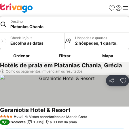
Favoritos
Iniciar
Me
Destino
Platanias Chania
Check-in/out
Hóspedes e quartos
Escolha as datas
2 hóspedes, 1 quarto.
Ordenar
Filtrar
Mapa
Hotéis de praia em Platanias Chania, Grécia
Como os pagamentos influenciam os resultados
Partilhar
Ad
Geraniotis Hotel & Resort
Ver preços
Hotel
Vistas panorâmicas do Mar de Creta
Ver preços
4 Estrelas
8,8
Excelente
1.905
a 0.1 km da praia