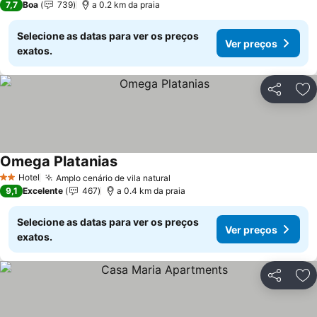
7,7
Boa
739
a 0.2 km da praia
Selecione as datas para ver os preços
Ver preços
exatos.
Partilhar
Ad
Omega Platanias
Ver preços
Hotel
Amplo cenário de vila natural
Ver preços
2 Estrelas
9,1
Excelente
467
a 0.4 km da praia
Selecione as datas para ver os preços
Ver preços
exatos.
Partilhar
Ad