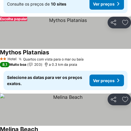
Consulte os preços de
10 sites
Ver preços
Escolha popular
Partilhar
Ad
Mythos Platanias
Ver preços
Hotel
Quartos com vista para o mar ou baía
Ver preços
2 Estrelas
8,1
Muito boa
203
a 0.3 km da praia
Selecione as datas para ver os preços
Ver preços
exatos.
Partilhar
Ad
Melina Beach