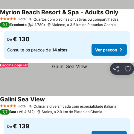
Myrion Beach Resort & Spa - Adults Only
Ver pr
Hotel
Quartos com piscinas privativas ou compartilhadas
Ver pr
5 Estrelas
9,1
Excelente
1.780
Maleme, a 3.5 km de Platanias Chania
€ 130
De
Consulte os preços de
14 sites
Ver preços
Escolha popular
Partilhar
Ad
Galini Sea View
Ver preços
Hotel
Culinária diversificada com especialidade italiana
Ver pre
5 Estrelas
7,7
Boa
4.612
Stalos, a 2.9 km de Platanias Chania
€ 139
De