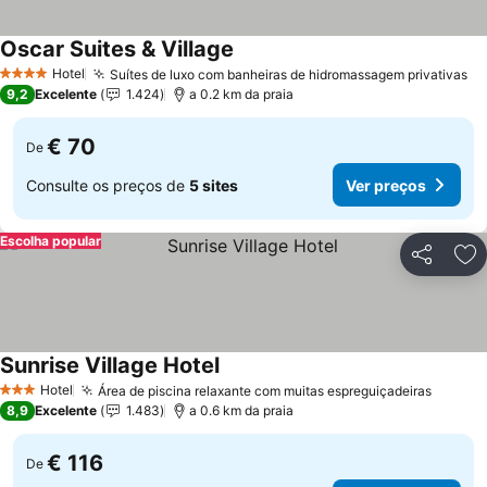
Oscar Suites & Village
Ver preços
Hotel
Suítes de luxo com banheiras de hidromassagem privativas
Ve
4 Estrelas
9,2
Excelente
1.424
a 0.2 km da praia
€ 70
De
Consulte os preços de
5 sites
Ver preços
Escolha popular
Partilhar
Ad
Sunrise Village Hotel
Ver preços
Hotel
Área de piscina relaxante com muitas espreguiçadeiras
Ver pr
3 Estrelas
8,9
Excelente
1.483
a 0.6 km da praia
€ 116
De