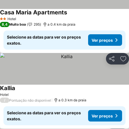
Casa Maria Apartments
Ver preços
Hotel
2 Estrelas
8,4
Muito boa
295
a 0.4 km da praia
Selecione as datas para ver os preços
Ver preços
exatos.
Partilhar
Ad
Kallia
Ver preços
Hotel
/
a 0.3 km da praia
Pontuação não disponível
Selecione as datas para ver os preços
Ver preços
exatos.