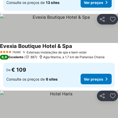
Consulte os preços de
13 sites
Ver preços
Partilhar
Ad
Evexia Boutique Hotel & Spa
Ver preços
Hotel
Extensas instalações de spa e bem-estar
Ver preços
4 Estrelas
8,9
Excelente
887
Agia Marina, a 1.7 km de Platanias Chania
€ 109
De
Consulte os preços de
6 sites
Ver preços
Partilhar
Ad