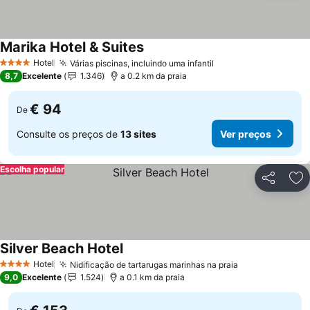
Marika Hotel & Suites
Ver preços
Hotel
Várias piscinas, incluindo uma infantil
Ver preços
4 Estrelas
8,7
Excelente
1.346
a 0.2 km da praia
€ 94
De
Consulte os preços de
13 sites
Ver preços
Escolha popular
Partilhar
Ad
Silver Beach Hotel
Ver preços
Hotel
Nidificação de tartarugas marinhas na praia
Ver preços
4 Estrelas
9,0
Excelente
1.524
a 0.1 km da praia