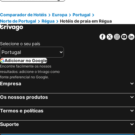
Comparador de Hotéis
Europa
Portugal
Norte de Portugal
Régua
Hotéis de praia em Régua
Facebook
Twitter
Insta
Yo
Selecione o seu país
Adicionar no Google
Encontre facilmente os nossos
resultados: adicione o trivago como
fonte preferencial no Google.
Empresa
Os nossos produtos
Termos e políticas
Suporte