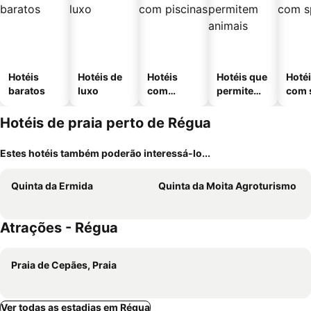
Hotéis
Hotéis de
Hotéis
Hotéis que
Hoté
baratos
luxo
com
permitem
com 
piscinas
animais
Hotéis de praia perto de Régua
Estes hotéis também poderão interessá-lo...
Quinta da Ermida
Quinta da Moita Agroturismo
Atrações - Régua
Praia de Cepães, Praia
Ver todas as estadias em Régua