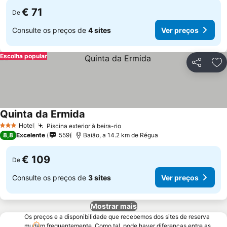
€ 71
De
Consulte os preços de
4 sites
Ver preços
Escolha popular
Partilhar
Ad
Quinta da Ermida
Hotel
Piscina exterior à beira-rio
3 Estrelas
8,8
Excelente
559
Baião, a 14.2 km de Régua
€ 109
De
Consulte os preços de
3 sites
Ver preços
Mostrar mais
Os preços e a disponibilidade que recebemos dos sites de reserva
mudam frequentemente. Como tal, pode haver diferenças entre as