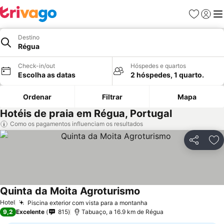
Favoritos
Iniciar
Me
Destino
Régua
Check-in/out
Hóspedes e quartos
Escolha as datas
2 hóspedes, 1 quarto.
Ordenar
Filtrar
Mapa
Hotéis de praia em Régua, Portugal
Como os pagamentos influenciam os resultados
Partilhar
Ad
Quinta da Moita Agroturismo
Hotel
Piscina exterior com vista para a montanha
9,2
Excelente
815
Tabuaço, a 16.9 km de Régua