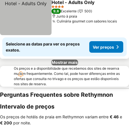
Hotel - Adults Only
Ver preços
4 Estrelas
9,6
Excelente
500
Junto à praia
Culinária gourmet com sabores locais
Ver p
Selecione as datas para ver os preços
Ver preços
exatos.
Mostrar mais
Os preços e a disponibilidade que recebemos dos sites de reserva
mudam frequentemente. Como tal, pode haver diferenças entre as
ofertas que consulta no trivago e os preços que estão disponíveis
nos sites de reserva.
Perguntas Frequentes sobre Rethymnon
Intervalo de preços
Os preços de hotéis de praia em Rethymnon variam entre
‎€ 46
e
‎€ 200
por noite.