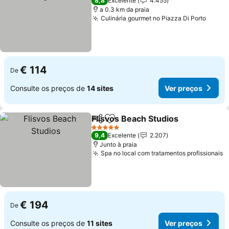
8,8
Excelente
4.455
a 0.3 km da praia
Culinária gourmet no Piazza Di Porto
Ver p
€ 114
De
Consulte os preços de
14 sites
Ver preços
Flisvos Beach Studios
Partilhar
Adicionar aos favoritos
Ver 
5 Estrelas
9,4
Excelente
2.207
Junto à praia
Spa no local com tratamentos profissionais
V
€ 194
De
Consulte os preços de
11 sites
Ver preços