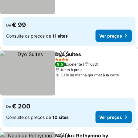
€ 99
De
Consulte os preços de
11 sites
Ver preços
Dyo Suites
Partilhar
Adicionar aos favoritos
Ver preços
4 Estrelas
9,5
Excelente
683
Junto à praia
Café da manhã gourmet à la carte
Ver pre
€ 200
De
Consulte os preços de
10 sites
Ver preços
Nautilux Rethymno by