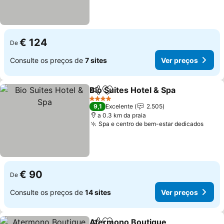
€ 124
De
Consulte os preços de
7 sites
Ver preços
Bio Suites Hotel & Spa
Partilhar
Adicionar aos favoritos
Ver 
4 Estrelas
9,1
Excelente
2.505
a 0.3 km da praia
Spa e centro de bem-estar dedicados
Ver p
€ 90
De
Consulte os preços de
14 sites
Ver preços
Atermono Boutique