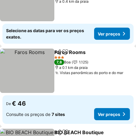
a 0.4 km da praia
Selecione as datas para ver os preços
Ver preços
exatos.
Faros Rooms
Partilhar
Adicionar aos favoritos
Ver preços
3 Estrelas
7,8
Boa
1.125
a 0.1 km da praia
Vistas panorâmicas do porto e do mar
Ver p
€ 46
De
Consulte os preços de
7 sites
Ver preços
BIO BEACH Boutique
Partilhar
Adicionar aos favoritos