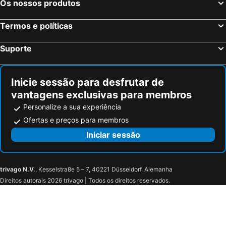
Os nossos produtos
BIO BEACH Boutique Hotel - Adults Only
EVLI APARTMENTS
Termos e políticas
Swell Boutique Hotel
Eva Bay Hotel On The Beach - Adults Only
Anita Beach Hotel - Adults Only
Poseidon Studios
Suporte
Atlantica Akti Zeus
Sandy Beach Ex Akti Manos Beach
Rethymno Mare Royal & Water Park
Inicie sessão para desfrutar de
vantagens exclusivas para membros
Personalize a sua experiência
Ofertas e preços para membros
Iniciar sessão
trivago N.V.
, Kesselstraße 5 – 7, 40221 Düsseldorf, Alemanha
Direitos autorais 2026 trivago | Todos os direitos reservados.