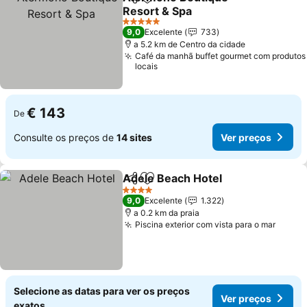
Partilhar
Adicionar aos favoritos
Resort & Spa
Ver preços
5 Estrelas
9,0
Excelente
733
a 5.2 km de Centro da cidade
Café da manhã buffet gourmet com produtos
locais
€ 143
De
Consulte os preços de
14 sites
Ver preços
Adele Beach Hotel
Partilhar
Adicionar aos favoritos
Ver pre
4 Estrelas
9,0
Excelente
1.322
a 0.2 km da praia
Piscina exterior com vista para o mar
Ver p
Selecione as datas para ver os preços
Ver preços
exatos.