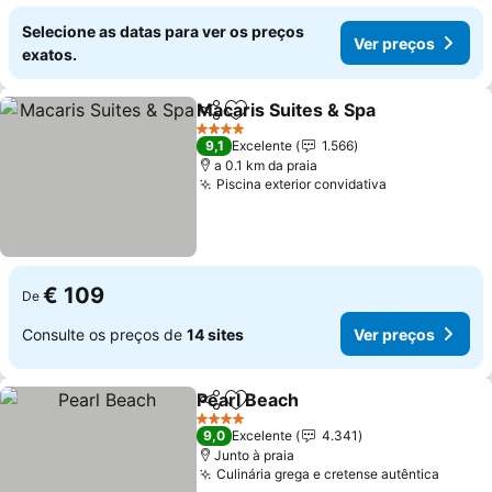
Selecione as datas para ver os preços
Ver preços
exatos.
Macaris Suites & Spa
Partilhar
Adicionar aos favoritos
Ver p
4 Estrelas
9,1
Excelente
1.566
a 0.1 km da praia
Piscina exterior convidativa
Ver preços
€ 109
De
Consulte os preços de
14 sites
Ver preços
Pearl Beach
Partilhar
Adicionar aos favoritos
Ver preços
4 Estrelas
9,0
Excelente
4.341
Junto à praia
Culinária grega e cretense autêntica
Ver p