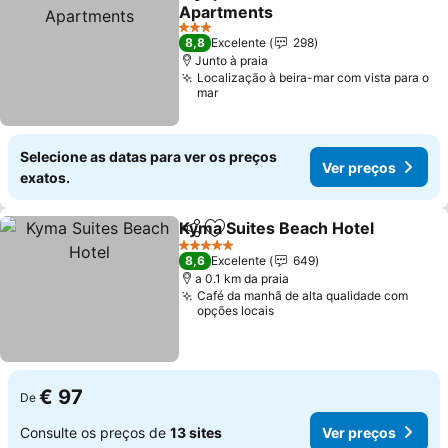
Partilhar
Adicionar aos favoritos
Apartments
Ver preços
3 Estrelas
8,8
Excelente
298
Junto à praia
Localização à beira-mar com vista para o
mar
Selecione as datas para ver os preços
Ver preços
exatos.
Kyma Suites Beach Hotel
Partilhar
Adicionar aos favoritos
V
5 Estrelas
8,6
Excelente
649
a 0.1 km da praia
Café da manhã de alta qualidade com
opções locais
€ 97
De
Consulte os preços de
13 sites
Ver preços