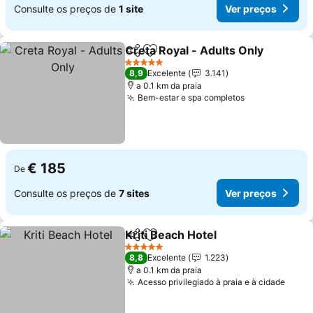
Consulte os preços de
1 site
Ver preços
Creta Royal - Adults Only
Partilhar
Adicionar aos favoritos
5 Estrelas
8,9
Excelente
3.141
a 0.1 km da praia
Bem-estar e spa completos
Ver preços
€ 185
De
Consulte os preços de
7 sites
Ver preços
Kriti Beach Hotel
Partilhar
Adicionar aos favoritos
Ver preço
5 Estrelas
8,8
Excelente
1.223
a 0.1 km da praia
Acesso privilegiado à praia e à cidade
Ver 