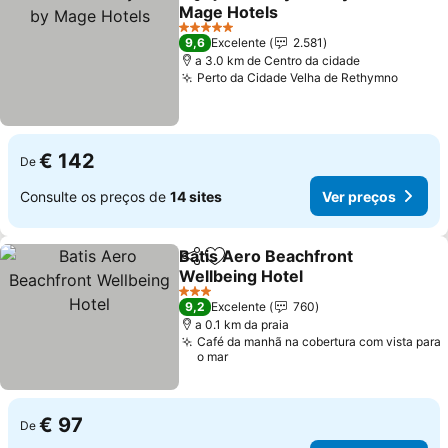
Partilhar
Adicionar aos favoritos
Mage Hotels
Ver preços
5 Estrelas
9,6
Excelente
2.581
a 3.0 km de Centro da cidade
Perto da Cidade Velha de Rethymno
Ver pr
€ 142
De
Consulte os preços de
14 sites
Ver preços
Batis Aero Beachfront
Partilhar
Adicionar aos favoritos
Wellbeing Hotel
Ver preços
3 Estrelas
9,2
Excelente
760
a 0.1 km da praia
Café da manhã na cobertura com vista para
o mar
€ 97
De