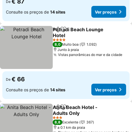
€ 87
De
Consulte os preços de
14 sites
Ver preços
Petradi Beach Lounge
Partilhar
Adicionar aos favoritos
Hotel
Ver preços
4 Estrelas
8,0
Muito boa
1.092
Junto à praia
Vistas panorâmicas do mar e da cidade
Ver 
€ 66
De
Consulte os preços de
14 sites
Ver preços
Anita Beach Hotel -
Partilhar
Adicionar aos favoritos
Adults Only
Ver preços
3 Estrelas
8,8
Excelente
367
a 0.1 km da praia