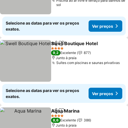
Piscina ao ar livre e terraço para banhos de
sol
Selecione as datas para ver os preços
Ver preços
exatos.
Swell Boutique Hotel
Partilhar
Adicionar aos favoritos
Ver p
4 Estrelas
9,2
Excelente
877
Junto à praia
Suítes com piscinas e saunas privativas
Ver
Selecione as datas para ver os preços
Ver preços
exatos.
Aqua Marina
Partilhar
Adicionar aos favoritos
Ver preços
4 Estrelas
8,6
Excelente
386
Junto à praia