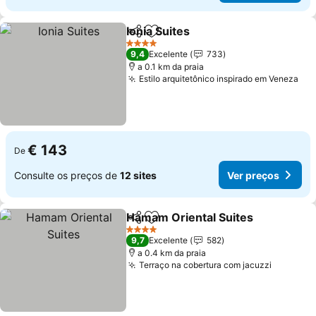
Ionia Suites
Partilhar
Adicionar aos favoritos
Ver preços
4 Estrelas
9,4
Excelente
733
a 0.1 km da praia
Estilo arquitetônico inspirado em Veneza
Ver
€ 143
De
Consulte os preços de
12 sites
Ver preços
Hamam Oriental Suites
Partilhar
Adicionar aos favoritos
Ver
4 Estrelas
9,7
Excelente
582
a 0.4 km da praia
Terraço na cobertura com jacuzzi
Ver pre