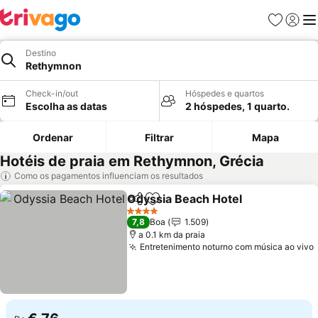
Favoritos
Iniciar
Me
Destino
Rethymnon
Check-in/out
Hóspedes e quartos
Escolha as datas
2 hóspedes, 1 quarto.
Ordenar
Filtrar
Mapa
Hotéis de praia em Rethymnon, Grécia
Como os pagamentos influenciam os resultados
Odyssia Beach Hotel
Partilhar
Adicionar aos favoritos
Ver p
4 Estrelas
7,8
Boa
1.509
a 0.1 km da praia
Entretenimento noturno com música ao vivo