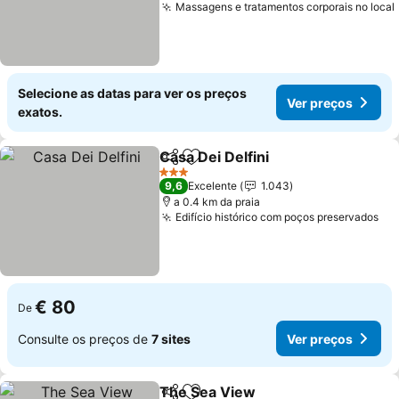
Massagens e tratamentos corporais no local
Selecione as datas para ver os preços
Ver preços
exatos.
Casa Dei Delfini
Partilhar
Adicionar aos favoritos
Ver preços
3 Estrelas
9,6
Excelente
1.043
a 0.4 km da praia
Edifício histórico com poços preservados
Ve
€ 80
De
Consulte os preços de
7 sites
Ver preços
The Sea View