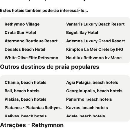
Estes hotéis também poderão interessá-lo...
Rethymno Village
Vantaris Luxury Beach Resort
Creta Star Hotel
Begeti Bay Hotel
Atermono Boutique Resort & Spa
Anemos Luxury Grand Resort
Dedalos Beach Hotel
Kimpton La Mer Crete by IHG
White Olive Elite Rethymno
Nautilux Rethymno by Mage Hotels
Outros destinos de praia populares
Vantaris Palace
Minos Mare Hotel
Hotel Palladion by Anayia All Inclusive Resorts
Macaris Suites & Spa
Chania, beach hotels
Agia Pelagia, beach hotels
Petradi Beach Lounge Hotel
Orpheas Resort Hotel (Adults Only)
Bali, beach hotels
Georgioupolis, beach hotels
Creta Royal - Adults Only
Kriti Beach Hotel
Plakias, beach hotels
Panormo, beach hotels
Adele Beach Hotel
Azul Eco Hotel
Platanes - Platanias Rethymnon, beach hotels
Kavros, beach hotels
Odyssia Beach Hotel
Atlantis Beach Hotel
Kalives, beach hotels
Adele, beach hotels
Pearl Beach
Hotel Kathrin Beach
Atrações - Rethymnon
Skaleta, beach hotels
Missiria, beach hotels
Aquila Rithymna Beach
Mare Monte Beach Hotel