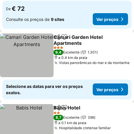
€ 72
De
Consulte os preços de
9 sites
Ver preços
Camari Garden Hotel
Partilhar
Adicionar aos favoritos
Apartments
Ver preços
3 Estrelas
9,4
Excelente
1.301
a 0.4 km da praia
Vistas panorâmicas do mar e da montanha
V
Selecione as datas para ver os preços
Ver preços
exatos.
Babis Hotel
Partilhar
Adicionar aos favoritos
Ver preços
2 Estrelas
8,7
Excelente
396
a 0.1 km da praia
Hospitalidade cretense familiar
Ver preço