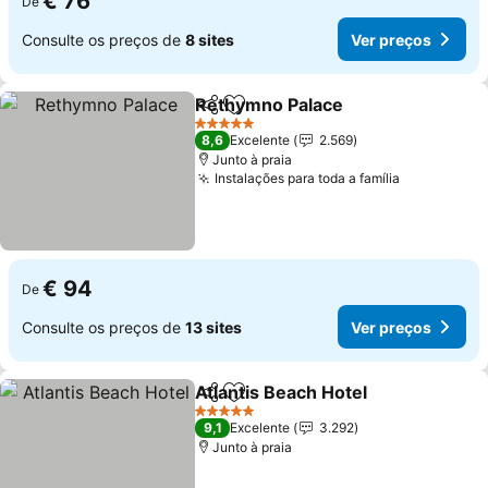
€ 76
De
Consulte os preços de
8 sites
Ver preços
Rethymno Palace
Partilhar
Adicionar aos favoritos
Ver preç
5 Estrelas
8,6
Excelente
2.569
Junto à praia
Instalações para toda a família
Ver preço
€ 94
De
Consulte os preços de
13 sites
Ver preços
Atlantis Beach Hotel
Partilhar
Adicionar aos favoritos
Ver p
5 Estrelas
9,1
Excelente
3.292
Junto à praia