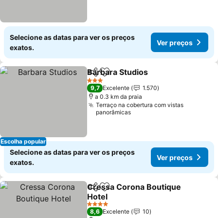
Selecione as datas para ver os preços
Ver preços
exatos.
Barbara Studios
Partilhar
Adicionar aos favoritos
Ver preço
3 Estrelas
9,7
Excelente
1.570
a 0.3 km da praia
Terraço na cobertura com vistas
panorâmicas
Escolha popular
Selecione as datas para ver os preços
Ver preços
exatos.
Cressa Corona Boutique
Partilhar
Adicionar aos favoritos
Hotel
Ver preços
4 Estrelas
8,6
Excelente
10