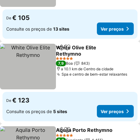
€ 105
De
Consulte os preços de
13 sites
Ver preços
White Olive Elite
Partilhar
Adicionar aos favoritos
Rethymno
Ver preços
5 Estrelas
7,9
Boa
843
a 10.1 km de Centro da cidade
Spa e centro de bem-estar relaxantes
Ver p
€ 123
De
Consulte os preços de
5 sites
Ver preços
Aquila Porto Rethymno
Partilhar
Adicionar aos favoritos
Ver
5 Estrelas