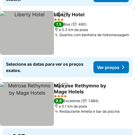
Liberty Hotel
Partilhar
Adicionar aos favoritos
Ver preços
3 Estrelas
7,5
Boa
460
a 0.3 km da praia
Quartos com banheira de hidromassagem
Ve
Selecione as datas para ver os preços
Ver preços
exatos.
Melrose Rethymno by
Partilhar
Adicionar aos favoritos
Mage Hotels
Ver preços
4 Estrelas
9,6
Excelente
1.684
a 0.1 km da praia
Restaurante Amelia e bar da piscina
Ver pr