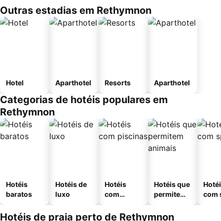
Outras estadias em Rethymnon
Hotel
Aparthotel
Resorts
Aparthotel
Categorias de hotéis populares em
Rethymnon
Hotéis
Hotéis de
Hotéis
Hotéis que
Hoté
baratos
luxo
com
permitem
com 
piscinas
animais
Hotéis de praia perto de Rethymnon