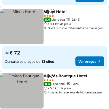
Minos Hotel
Partilhar
Adicionar aos favoritos
Ver preços
4 Estrelas
8,4
Muito boa
2.846
a 0.4 km da praia
Spa luxuoso e tratamentos de massagem
Ve
€ 72
De
Consulte os preços de
13 sites
Ver preços
Omiros Boutique Hotel
Partilhar
Adicionar aos favoritos
Ver
4 Estrelas
9,4
Excelente
1.325
a 0.6 km da praia
Instalação relaxante de hidromassagem
Ver