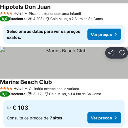
Hipotels Don Juan
Ver preços
Hotel
Piscina exterior com área infantil
Ver preços
4 Estrelas
8,9
Excelente
4.293
Cala Millor, a 2.3 km de Sa Coma
Selecione as datas para ver os preços
Ver preços
exatos.
Partilhar
Ad
Marins Beach Club
Ver preços
Hotel
Culinária excepcional e variada
Ver preços
4 Estrelas
9,2
Excelente
3.112
Cala Millor, a 1.4 km de Sa Coma
€ 103
De
Consulte os preços de
7 sites
Ver preços