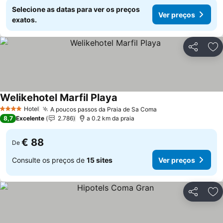
Selecione as datas para ver os preços
Ver preços
exatos.
Partilhar
Ad
Welikehotel Marfil Playa
Ver preços
Hotel
A poucos passos da Praia de Sa Coma
Ver preços
4 Estrelas
8,7
Excelente
2.786
a 0.2 km da praia
€ 88
De
Consulte os preços de
15 sites
Ver preços
Partilhar
Ad