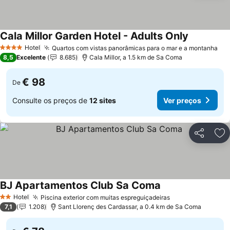
Cala Millor Garden Hotel - Adults Only
Ver preços
Hotel
Quartos com vistas panorâmicas para o mar e a montanha
Ver
4 Estrelas
8,5
Excelente
8.685
Cala Millor, a 1.5 km de Sa Coma
€ 98
De
Consulte os preços de
12 sites
Ver preços
Partilhar
Ad
BJ Apartamentos Club Sa Coma
Ver preços
Hotel
Piscina exterior com muitas espreguiçadeiras
Ver preços
2 Estrelas
7,1
1.208
Sant Llorenç des Cardassar, a 0.4 km de Sa Coma