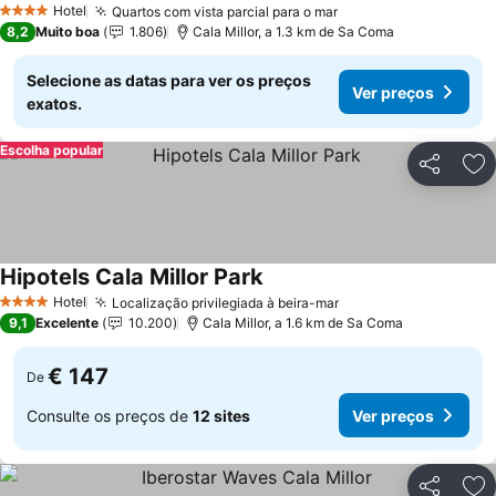
Hotel
Quartos com vista parcial para o mar
Ver preços
4 Estrelas
8,2
Muito boa
1.806
Cala Millor, a 1.3 km de Sa Coma
Selecione as datas para ver os preços
Ver preços
exatos.
Escolha popular
Partilhar
Ad
Hipotels Cala Millor Park
Ver preços
Hotel
Localização privilegiada à beira-mar
Ver preços
4 Estrelas
9,1
Excelente
10.200
Cala Millor, a 1.6 km de Sa Coma
€ 147
De
Consulte os preços de
12 sites
Ver preços