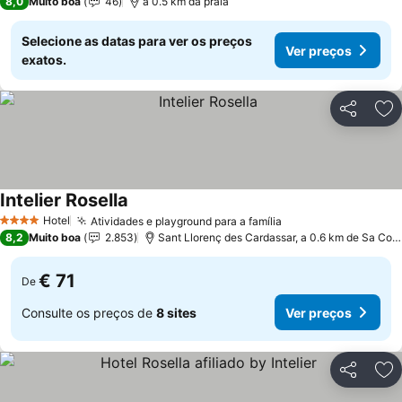
8,0
Muito boa
46
a 0.5 km da praia
Selecione as datas para ver os preços
Ver preços
exatos.
Partilhar
Ad
Intelier Rosella
Ver preços
Hotel
Atividades e playground para a família
Ver preços
4 Estrelas
8,2
Muito boa
2.853
Sant Llorenç des Cardassar, a 0.6 km de Sa Co
€ 71
De
Consulte os preços de
8 sites
Ver preços
Partilhar
Ad