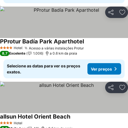
Partilhar
Ad
PProtur Badía Park Aparthotel
Ver preços
Hotel
Acesso a várias instalações Protur
Ver preços
4 Estrelas
8,7
Excelente
1.006
a 0.6 km da praia
Selecione as datas para ver os preços
Ver preços
exatos.
Partilhar
Ad
allsun Hotel Orient Beach
Ver preços
Hotel
4 Estrelas