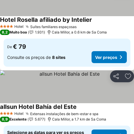
Hotel Rosella afiliado by Intelier
Ver preços
Hotel
Suítes familiares espaçosas
Ver preços
4 Estrelas
8,2
Muito boa
1.931
Cala Millor, a 0.6 km de Sa Coma
€ 79
De
Consulte os preços de
8 sites
Ver preços
Partilhar
Ad
allsun Hotel Bahía del Este
Ver preços
Hotel
Extensas instalações de bem-estar e spa
Ver preços
4 Estrelas
8,9
Excelente
5.677
Cala Millor, a 1.7 km de Sa Coma
Selecione as datas para ver os preços