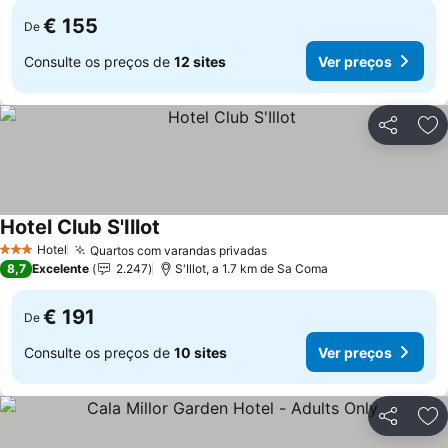
€ 155
De
Consulte os preços de
12 sites
Ver preços
Partilhar
Ad
Hotel Club S'Illot
Ver preços
Hotel
Quartos com varandas privadas
Ver preços
3 Estrelas
8,7
Excelente
2.247
S'Illot, a 1.7 km de Sa Coma
€ 191
De
Consulte os preços de
10 sites
Ver preços
Partilhar
Ad