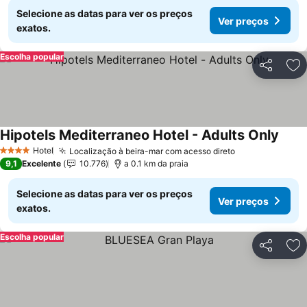
Selecione as datas para ver os preços
Ver preços
exatos.
Escolha popular
Partilhar
Ad
Hipotels Mediterraneo Hotel - Adults Only
Ver p
Hotel
Localização à beira-mar com acesso direto
Ver preços
4 Estrelas
9,1
Excelente
10.776
a 0.1 km da praia
Selecione as datas para ver os preços
Ver preços
exatos.
Escolha popular
Partilhar
Ad