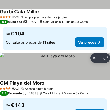
Garbi Cala Millor
Ver preços
Hotel
Ampla piscina externa e jardim
Ver preços
4 Estrelas
8,1
Muito boa
3.677
Cala Millor, a 1.3 km de Sa Coma
€ 104
De
Consulte os preços de
11 sites
Ver preços
Partilhar
Ad
CM Playa del Moro
Ver preços
Hotel
Acesso direto à praia
Ver preços
4 Estrelas
9,3
Excelente
5.883
Cala Millor, a 2.0 km de Sa Coma
€ 143
De