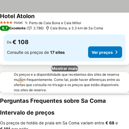
Hotel Atolon
Ver preços
Hotel
Perto de Cala Bona e Cala Millor
Ver preços
4 Estrelas
8,7
Excelente
2.786
Cala Bona, a 3.3 km de Sa Coma
€ 108
De
Consulte os preços de
17 sites
Ver preços
Mostrar mais
Os preços e a disponibilidade que recebemos dos sites de reserva
mudam frequentemente. Como tal, pode haver diferenças entre as
ofertas que consulta no trivago e os preços que estão disponíveis
nos sites de reserva.
Perguntas Frequentes sobre Sa Coma
Intervalo de preços
Os preços de hotéis de praia em Sa Coma variam entre
‎€ 68
e
‎€ 191
por noite.