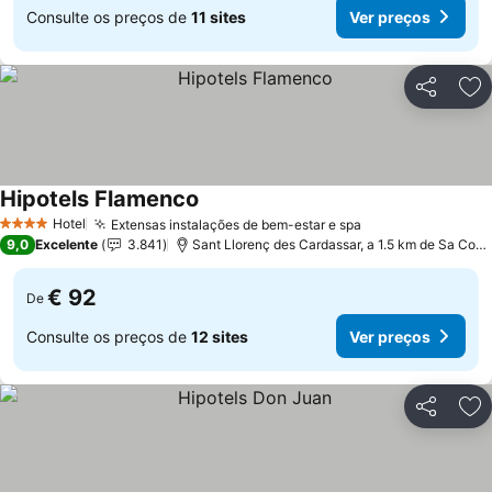
Consulte os preços de
11 sites
Ver preços
Partilhar
Ad
Hipotels Flamenco
Ver preços
Hotel
Extensas instalações de bem-estar e spa
Ver preços
4 Estrelas
9,0
Excelente
3.841
Sant Llorenç des Cardassar, a 1.5 km de Sa Com
€ 92
De
Consulte os preços de
12 sites
Ver preços
Partilhar
Ad