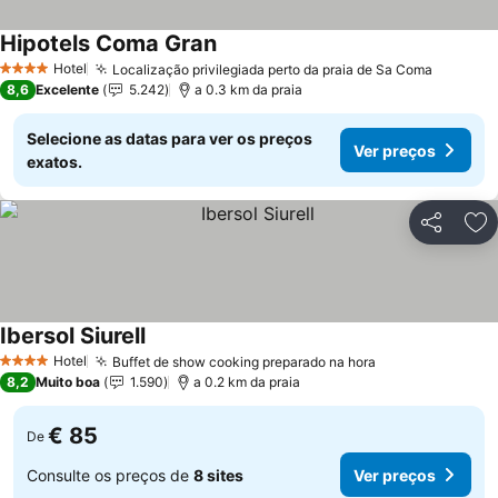
Hipotels Coma Gran
Ver preços
Hotel
Localização privilegiada perto da praia de Sa Coma
Ver pre
4 Estrelas
8,6
Excelente
5.242
a 0.3 km da praia
Selecione as datas para ver os preços
Ver preços
exatos.
Partilhar
Ad
Ibersol Siurell
Ver preços
Hotel
Buffet de show cooking preparado na hora
Ver preços
4 Estrelas
8,2
Muito boa
1.590
a 0.2 km da praia
€ 85
De
Consulte os preços de
8 sites
Ver preços