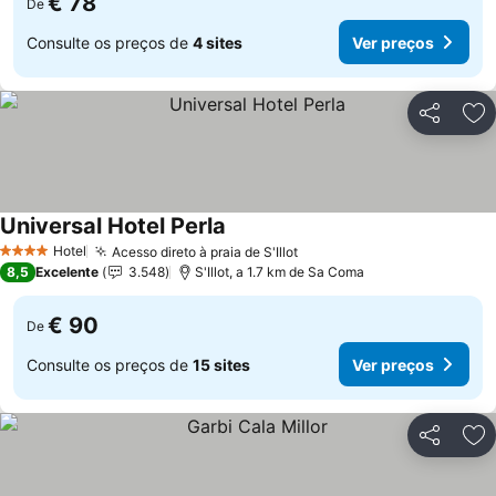
€ 78
De
Consulte os preços de
4 sites
Ver preços
Partilhar
Ad
Universal Hotel Perla
Ver preços
Hotel
Acesso direto à praia de S'Illot
Ver preços
4 Estrelas
8,5
Excelente
3.548
S'Illot, a 1.7 km de Sa Coma
€ 90
De
Consulte os preços de
15 sites
Ver preços
Partilhar
Ad