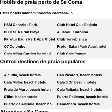
Hotéis de praia perto de Sa Coma
Estes hotéis também poderão interessá-lo...
HSM Canarios Park
Club Hotel Cala Ratjada
BLUESEA Gran Playa
AluaSoul Carolina
PProtur Badía Park Aparthotel
Club Torreblanca
O7 Colombo
Protur Safari Park Aparthotel
Cala Millor Garden Hotel - Adults Only
Club Cala Romani
Outros destinos de praia populares
Protur Sa Coma Playa Hotel & Spa
Protur Palmeras Playa Hotel
Protur Turo Pins Hotel
Hipotels Eurotel Punta Rotja
Alcudia, beach hotels
Can Picafort, beach hotels
BLUESEA Don Jaime
BJ Playa Blanca
Cala Millor, beach hotels
Cala d'Or, beach hotels
Hotel Rosella afiliado by Intelier
Hotel Cala Murada
Praia de Muro, beach hotels
Cala Ratjada, beach hotels
Intelier Rosella
Globales America
S'Illot, beach hotels
Puerto Pollensa, beach hotels
Iberostar Waves Cala Millor
Talayot
Puerto de Alcudia, beach hotels
Capdepera, beach hotels
Hotel Santa Maria Playa
Hotel Millor Sol
Atrações - Sa Coma
Colonia de Sant Jordi, beach hotels
Calas de Mallorca, beach hotels
Hotel Mariant Park
Welikehotel Triton Beach