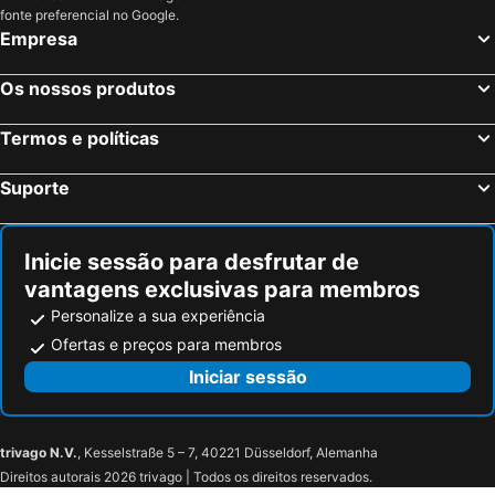
S'Horta, beach hotels
Cala Agulla, beach hotels
fonte preferencial no Google.
Villa Miel
Hotel Clumba
Empresa
Sol i Vida Adults Only
Sol y Mar Apartments
Melia Balmoral
Canyamel Sun Suites Hotel
Os nossos produtos
Apartamentos Alamos
Universal Hotel Laguna
Termos e políticas
Apartamentos Sureda
Hotel Amoros
Canyamel Park Hotel & Spa - 4 Sup - Adults Only +16
Suporte
Inicie sessão para desfrutar de
vantagens exclusivas para membros
Personalize a sua experiência
Ofertas e preços para membros
Iniciar sessão
trivago N.V.
, Kesselstraße 5 – 7, 40221 Düsseldorf, Alemanha
Direitos autorais 2026 trivago | Todos os direitos reservados.