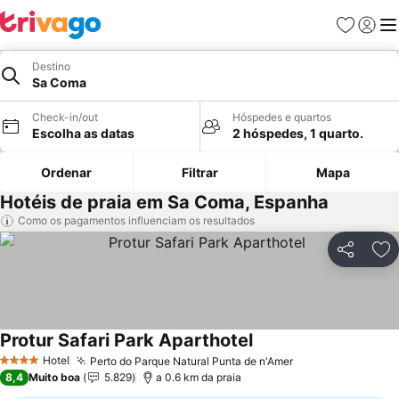
Favoritos
Iniciar
Me
Destino
Sa Coma
Check-in/out
Hóspedes e quartos
Escolha as datas
2 hóspedes, 1 quarto.
Ordenar
Filtrar
Mapa
Hotéis de praia em Sa Coma, Espanha
Como os pagamentos influenciam os resultados
Partilhar
Ad
Protur Safari Park Aparthotel
Ver preços
Hotel
Perto do Parque Natural Punta de n'Amer
Ver preços
4 Estrelas
8,4
Muito boa
5.829
a 0.6 km da praia