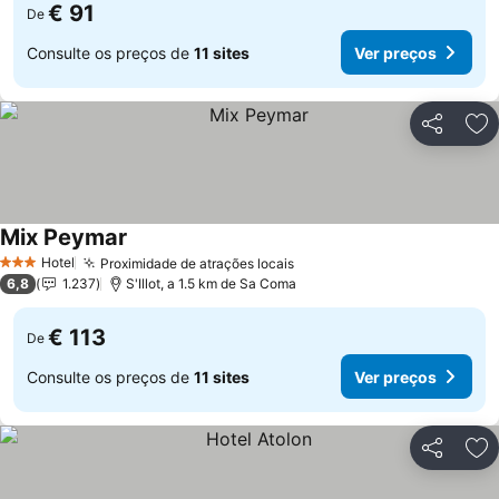
€ 91
De
Consulte os preços de
11 sites
Ver preços
Partilhar
Ad
Mix Peymar
Ver preços
Hotel
Proximidade de atrações locais
Ver preços
3 Estrelas
6,8
1.237
S'Illot, a 1.5 km de Sa Coma
€ 113
De
Consulte os preços de
11 sites
Ver preços
Partilhar
Ad