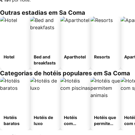
Outras estadias em Sa Coma
Hotel
Bed and
Aparthotel
Resorts
Apar
breakfasts
Categorias de hotéis populares em Sa Coma
Hotéis
Hotéis de
Hotéis
Hotéis que
Hoté
baratos
luxo
com
permitem
com 
piscinas
animais