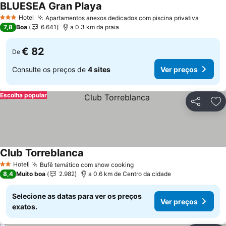
BLUESEA Gran Playa
Ver preços
Hotel
Apartamentos anexos dedicados com piscina privativa
Ver pr
3 Estrelas
7,8
Boa
6.641
a 0.3 km da praia
€ 82
De
Consulte os preços de
4 sites
Ver preços
Escolha popular
Partilhar
Ad
Club Torreblanca
Ver preços
Hotel
Bufê temático com show cooking
Ver preços
2 Estrelas
8,4
Muito boa
2.982
a 0.6 km de Centro da cidade
Selecione as datas para ver os preços
Ver preços
exatos.