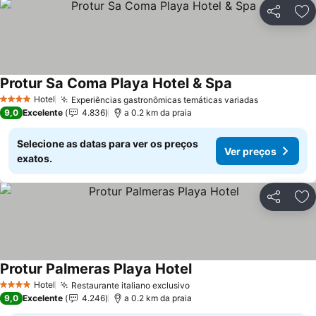
Partilhar
Ad
Protur Sa Coma Playa Hotel & Spa
Ver preços
Hotel
Experiências gastronômicas temáticas variadas
Ver preços
4 Estrelas
9,0
Excelente
4.836
a 0.2 km da praia
Selecione as datas para ver os preços
Ver preços
exatos.
Partilhar
Ad
Protur Palmeras Playa Hotel
Ver preços
Hotel
Restaurante italiano exclusivo
Ver preços
4 Estrelas
9,0
Excelente
4.246
a 0.2 km da praia