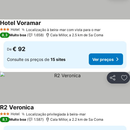
Hotel Voramar
Ver preços
Hotel
Localização à beira-mar com vista para o mar
Ver preços
3 Estrelas
8,3
Muito boa
1.658
Cala Millor, a 2.5 km de Sa Coma
€ 92
De
Consulte os preços de
15 sites
Ver preços
Partilhar
Ad
R2 Veronica
Ver preços
Hotel
Localização privilegiada à beira-mar
Ver preços
3 Estrelas
8,1
Muito boa
1.587
Cala Millor, a 2.2 km de Sa Coma