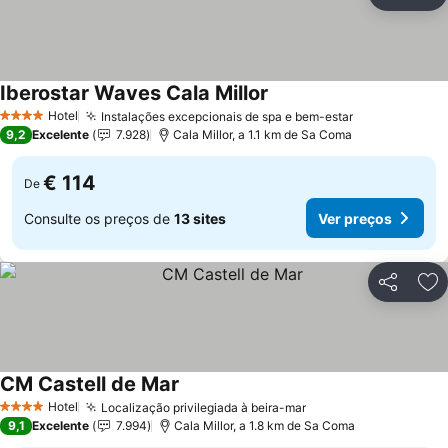
Partilhar
Ad
Iberostar Waves Cala Millor
Ver preços
Hotel
Instalações excepcionais de spa e bem-estar
Ver preços
4 Estrelas
9,2
Excelente
7.928
Cala Millor, a 1.1 km de Sa Coma
€ 114
De
Consulte os preços de
13 sites
Ver preços
Partilhar
Ad
CM Castell de Mar
Ver preços
Hotel
Localização privilegiada à beira-mar
Ver preços
4 Estrelas
9,1
Excelente
7.994
Cala Millor, a 1.8 km de Sa Coma