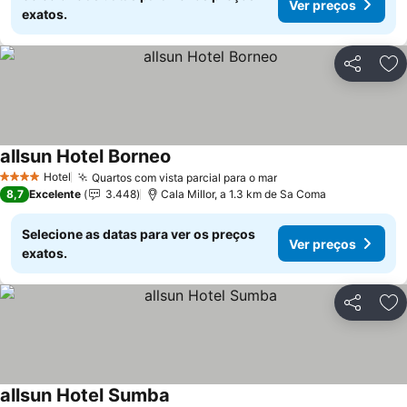
Ver preços
exatos.
Partilhar
Ad
allsun Hotel Borneo
Ver preços
Hotel
Quartos com vista parcial para o mar
Ver preços
4 Estrelas
8,7
Excelente
3.448
Cala Millor, a 1.3 km de Sa Coma
Selecione as datas para ver os preços
Ver preços
exatos.
Partilhar
Ad
allsun Hotel Sumba
Ver preços