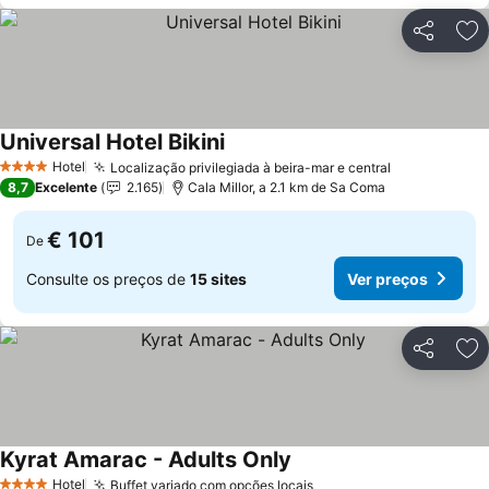
Partilhar
Ad
Universal Hotel Bikini
Ver preços
Hotel
Localização privilegiada à beira-mar e central
Ver preços
4 Estrelas
8,7
Excelente
2.165
Cala Millor, a 2.1 km de Sa Coma
€ 101
De
Consulte os preços de
15 sites
Ver preços
Partilhar
Ad
Kyrat Amarac - Adults Only
Ver preços
Hotel
Buffet variado com opções locais
Ver preços