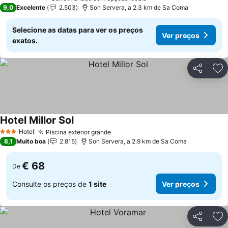
4 Estrelas
9,0
Excelente
2.503
Son Servera, a 2.3 km de Sa Coma
Selecione as datas para ver os preços
Ver preços
exatos.
Partilhar
Ad
Hotel Millor Sol
Ver preços
Hotel
Piscina exterior grande
Ver preços
3 Estrelas
8,1
Muito boa
2.815
Son Servera, a 2.9 km de Sa Coma
€ 68
De
Consulte os preços de
1 site
Ver preços
Partilhar
Ad