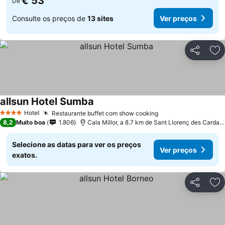
€ 53
De
Consulte os preços de
13 sites
Ver preços
Partilhar
Ad
allsun Hotel Sumba
Ver preços
Hotel
Restaurante buffet com show cooking
Ver preços
4 Estrelas
8,2
Muito boa
1.806
Cala Millor, a 8.7 km de Sant Llorenç des Cardas
Selecione as datas para ver os preços
Ver preços
exatos.
Partilhar
Ad