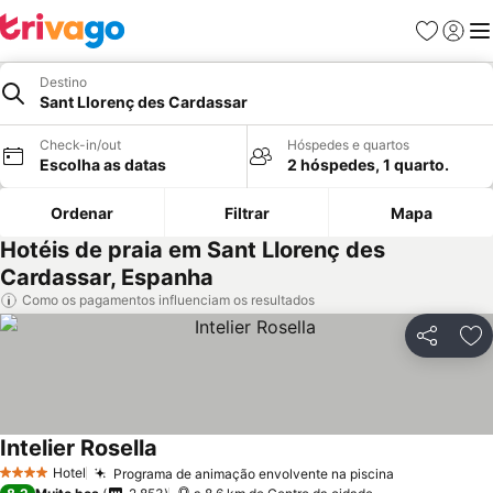
Favoritos
Iniciar
Me
Destino
Sant Llorenç des Cardassar
Check-in/out
Hóspedes e quartos
Escolha as datas
2 hóspedes, 1 quarto.
Ordenar
Filtrar
Mapa
Hotéis de praia em Sant Llorenç des
Cardassar, Espanha
Como os pagamentos influenciam os resultados
Partilhar
Ad
Intelier Rosella
Ver preços
Hotel
Programa de animação envolvente na piscina
Ver preços
4 Estrelas