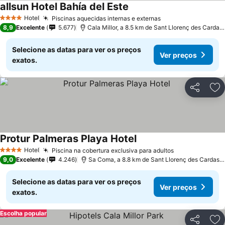
allsun Hotel Bahía del Este
Ver preços
Hotel
Piscinas aquecidas internas e externas
Ver preços
4 Estrelas
8,9
Excelente
5.677
Cala Millor, a 8.5 km de Sant Llorenç des Cardas
Selecione as datas para ver os preços
Ver preços
exatos.
Partilhar
Ad
Protur Palmeras Playa Hotel
Ver preços
Hotel
Piscina na cobertura exclusiva para adultos
Ver preços
4 Estrelas
9,0
Excelente
4.246
Sa Coma, a 8.8 km de Sant Llorenç des Cardass
Selecione as datas para ver os preços
Ver preços
exatos.
Escolha popular
Partilhar
Ad