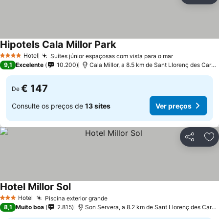
Hipotels Cala Millor Park
Ver preços
Hotel
Suítes júnior espaçosas com vista para o mar
Ver preços
4 Estrelas
9,1
Excelente
10.200
Cala Millor, a 8.5 km de Sant Llorenç des Carda
€ 147
De
Consulte os preços de
13 sites
Ver preços
Partilhar
Ad
Hotel Millor Sol
Ver preços
Hotel
Piscina exterior grande
Ver preços
3 Estrelas
8,1
Muito boa
2.815
Son Servera, a 8.2 km de Sant Llorenç des Carda