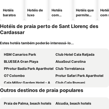
Hotéis
Hotéis de
Hotéis
Hotéis que
Hoté
baratos
luxo
com
permitem
com 
piscinas
animais
Hotéis de praia perto de Sant Llorenç des
Cardassar
Estes hotéis também poderão interessá-lo...
HSM Canarios Park
Club Hotel Cala Ratjada
BLUESEA Gran Playa
AluaSoul Carolina
PProtur Badía Park Aparthotel
Club Torreblanca
O7 Colombo
Protur Safari Park Aparthotel
Cala Millor Garden Hotel - Adults Only
Club Cala Romani
Outros destinos de praia populares
Protur Sa Coma Playa Hotel & Spa
Protur Palmeras Playa Hotel
Protur Turo Pins Hotel
Hipotels Eurotel Punta Rotja
Praia de Palma, beach hotels
Alcudia, beach hotels
BLUESEA Don Jaime
BJ Playa Blanca