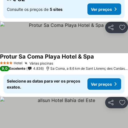
Consulte os preços de
5 sites
Ver preços
Partilhar
Ad
Protur Sa Coma Playa Hotel & Spa
Ver preços
Hotel
Várias piscinas
Ver preços
4 Estrelas
9,0
Excelente
4.836
Sa Coma, a 8.6 km de Sant Llorenç des Cardass
Selecione as datas para ver os preços
Ver preços
exatos.
Partilhar
Ad