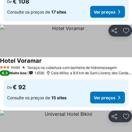
€ 108
De
Consulte os preços de
17 sites
Ver preços
Partilhar
Ad
Hotel Voramar
Ver preços
Hotel
Terraço na cobertura com banheira de hidromassagem
Ver pr
3 Estrelas
8,3
Muito boa
1.658
Cala Millor, a 8.6 km de Sant Llorenç des Cardass
€ 92
De
Consulte os preços de
15 sites
Ver preços
Partilhar
Ad