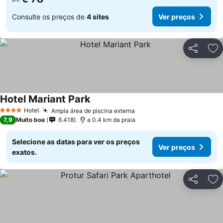
Consulte os preços de
4 sites
Ver preços
Partilhar
Ad
Hotel Mariant Park
Ver preços
Hotel
Ampla área de piscina externa
Ver preços
4 Estrelas
7,9
Muito boa
6.418
a 0.4 km da praia
Selecione as datas para ver os preços
Ver preços
exatos.
Partilhar
Ad