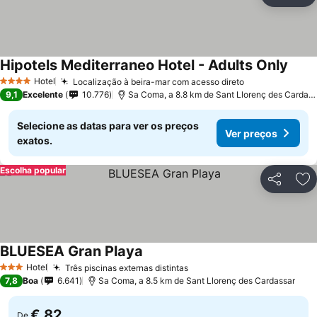
Ad
Hipotels Mediterraneo Hotel - Adults Only
Ver p
Hotel
Localização à beira-mar com acesso direto
Ver preços
4 Estrelas
9,1
Excelente
10.776
Sa Coma, a 8.8 km de Sant Llorenç des Cardass
Selecione as datas para ver os preços
Ver preços
exatos.
Escolha popular
Partilhar
Ad
BLUESEA Gran Playa
Ver preços
Hotel
Três piscinas externas distintas
Ver preços
3 Estrelas
7,8
Boa
6.641
Sa Coma, a 8.5 km de Sant Llorenç des Cardassar
€ 82
De