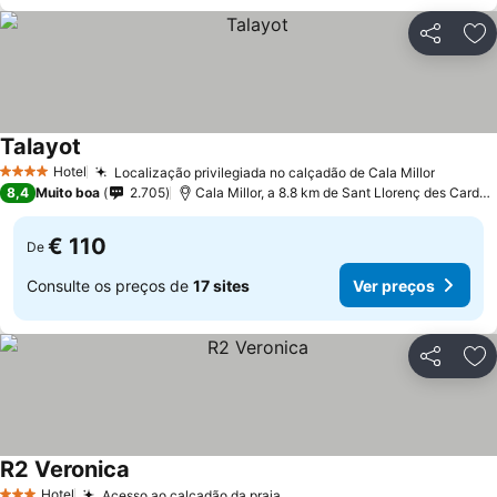
Partilhar
Ad
Talayot
Ver preços
Hotel
Localização privilegiada no calçadão de Cala Millor
Ver pr
4 Estrelas
8,4
Muito boa
2.705
Cala Millor, a 8.8 km de Sant Llorenç des Cardas
€ 110
De
Consulte os preços de
17 sites
Ver preços
Partilhar
Ad
R2 Veronica
Ver preços
Hotel
Acesso ao calçadão da praia