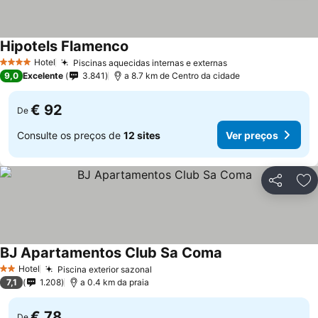
Hipotels Flamenco
Ver preços
Hotel
Piscinas aquecidas internas e externas
Ver preços
4 Estrelas
9,0
Excelente
3.841
a 8.7 km de Centro da cidade
€ 92
De
Consulte os preços de
12 sites
Ver preços
Partilhar
Ad
BJ Apartamentos Club Sa Coma
Ver preços
Hotel
Piscina exterior sazonal
Ver preços
2 Estrelas
7,1
1.208
a 0.4 km da praia
€ 78
De