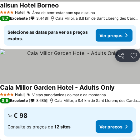
allsun Hotel Borneo
Ver preços
Hotel
Área de bem-estar com spa e sauna
Ver preços
4 Estrelas
8,7
Excelente
3.448
Cala Millor, a 8.8 km de Sant Llorenç des Cardas
Selecione as datas para ver os preços
Ver preços
exatos.
Partilhar
Ad
Cala Millor Garden Hotel - Adults Only
Ver preços
Hotel
Vistas panorâmicas do mar e da montanha
Ver preços
4 Estrelas
8,5
Excelente
8.685
Cala Millor, a 8.4 km de Sant Llorenç des Cardas
€ 98
De
Consulte os preços de
12 sites
Ver preços