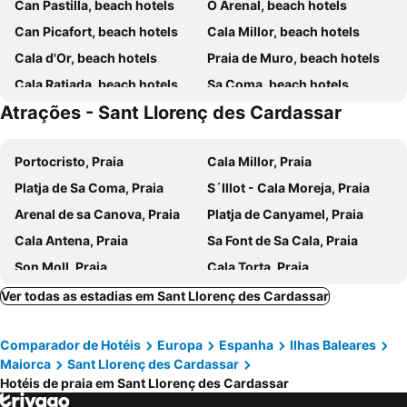
Can Pastilla, beach hotels
O Arenal, beach hotels
Hotel Rosella afiliado by Intelier
Hotel Cala Murada
Can Picafort, beach hotels
Cala Millor, beach hotels
Intelier Rosella
Globales America
Cala d'Or, beach hotels
Praia de Muro, beach hotels
Iberostar Waves Cala Millor
Talayot
Cala Ratjada, beach hotels
Sa Coma, beach hotels
Hotel Santa Maria Playa
Hotel Millor Sol
Atrações - Sant Llorenç des Cardassar
S'Illot, beach hotels
Puerto Pollensa, beach hotels
Hotel Mariant Park
BQ Sarah Hotel
Puerto de Alcudia, beach hotels
Capdepera, beach hotels
Welikehotel Triton Beach
Iberostar Waves Cala Domingos
Portocristo, Praia
Cala Millor, Praia
Colonia de Sant Jordi, beach hotels
Calas de Mallorca, beach hotels
Tropicana Hotel
Hotel Sur
Platja de Sa Coma, Praia
S´Illot - Cala Moreja, Praia
Cala Bona, beach hotels
Muro, beach hotels
THB Guya Playa
Hipotels Cala Millor Park
Arenal de sa Canova, Praia
Platja de Canyamel, Praia
Son Servera, beach hotels
Portocolom, beach hotels
Welikehotel Marfil Playa
Universal Hotel Perla
Cala Antena, Praia
Sa Font de Sa Cala, Praia
Cala San Vicente, beach hotels
Manacor, beach hotels
Hostal Alcina
BLUESEA Anba Romani
Son Moll, Praia
Cala Torta, Praia
Font de Sa Cala, beach hotels
Canyamel, beach hotels
Marins Playa
Garbi Cala Millor
Cala Agulla, Praia
Playa Son Baulo, Praia
Cala Mandia, beach hotels
Santanyí, beach hotels
Ver todas as estadias em Sant Llorenç des Cardassar
Caprice Janeiro Hotel & Spa
BJ Apartamentos Club Sa Coma
Pollensa, beach hotels
Porto Cristo, beach hotels
Ibersol Siurell
O7 Alondra
Comparador de Hotéis
Europa
Espanha
Ilhas Baleares
Cala Mesquida, beach hotels
Felanitx, beach hotels
Hotel Bella Mar
Hotel Vista Park
Maiorca
Sant Llorenç des Cardassar
Cala Mondragó, beach hotels
Santa Margarita, beach hotels
Hotel Castell dels Hams
Canyamel Classic & Spa, solo Adultos
Hotéis de praia em Sant Llorenç des Cardassar
Cala Murada, beach hotels
Costa de los Pinos, beach hotels
Blau Punta Reina
THB Felip