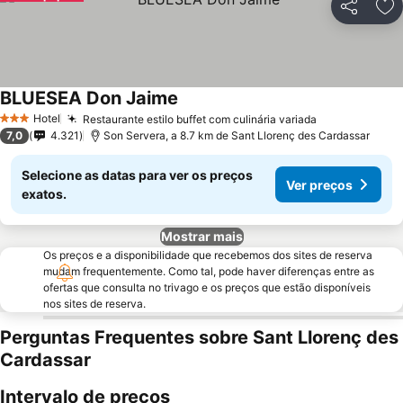
Partilhar
Ad
BLUESEA Don Jaime
Ver preços
Hotel
Restaurante estilo buffet com culinária variada
Ver preços
3 Estrelas
7,0
4.321
Son Servera, a 8.7 km de Sant Llorenç des Cardassar
Selecione as datas para ver os preços
Ver preços
exatos.
Mostrar mais
Os preços e a disponibilidade que recebemos dos sites de reserva
mudam frequentemente. Como tal, pode haver diferenças entre as
ofertas que consulta no trivago e os preços que estão disponíveis
nos sites de reserva.
Perguntas Frequentes sobre Sant Llorenç des
Cardassar
Intervalo de preços