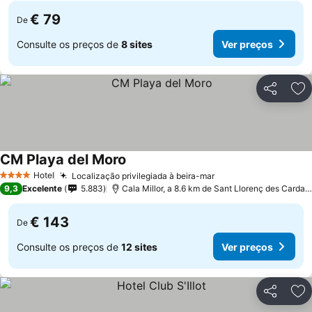
€ 79
De
Consulte os preços de
8 sites
Ver preços
Partilhar
Ad
CM Playa del Moro
Ver preços
Hotel
Localização privilegiada à beira-mar
Ver preços
4 Estrelas
9,3
Excelente
5.883
Cala Millor, a 8.6 km de Sant Llorenç des Cardas
€ 143
De
Consulte os preços de
12 sites
Ver preços
Partilhar
Ad