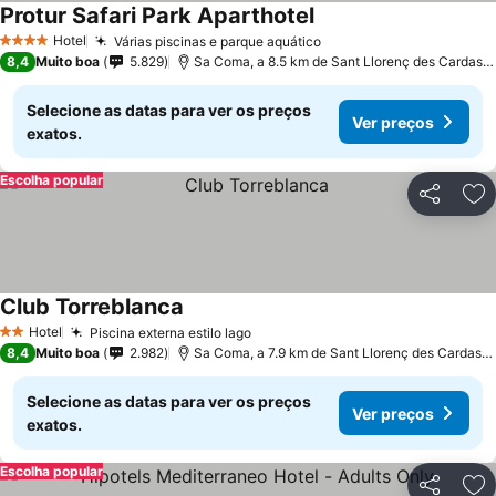
Protur Safari Park Aparthotel
Ver preços
Hotel
Várias piscinas e parque aquático
Ver preços
4 Estrelas
8,4
Muito boa
5.829
Sa Coma, a 8.5 km de Sant Llorenç des Cardassa
Selecione as datas para ver os preços
Ver preços
exatos.
Escolha popular
Partilhar
Ad
Club Torreblanca
Ver preços
Hotel
Piscina externa estilo lago
Ver preços
2 Estrelas
8,4
Muito boa
2.982
Sa Coma, a 7.9 km de Sant Llorenç des Cardassa
Selecione as datas para ver os preços
Ver preços
exatos.
Escolha popular
Partilhar