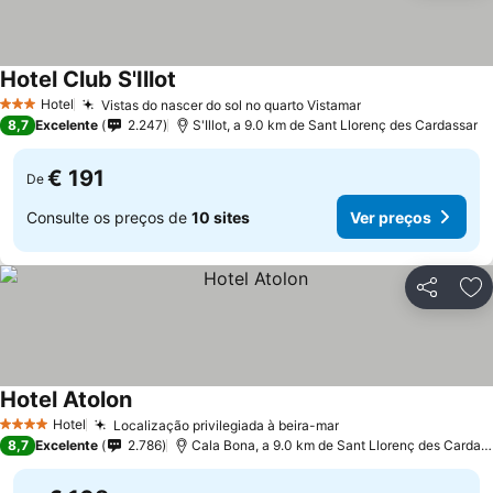
Hotel Club S'Illot
Ver preços
Hotel
Vistas do nascer do sol no quarto Vistamar
Ver preços
3 Estrelas
8,7
Excelente
2.247
S'Illot, a 9.0 km de Sant Llorenç des Cardassar
€ 191
De
Consulte os preços de
10 sites
Ver preços
Partilhar
Ad
Hotel Atolon
Ver preços
Hotel
Localização privilegiada à beira-mar
Ver preços
4 Estrelas
8,7
Excelente
2.786
Cala Bona, a 9.0 km de Sant Llorenç des Cardas