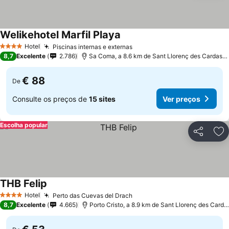
Welikehotel Marfil Playa
Ver preços
Hotel
Piscinas internas e externas
Ver preços
4 Estrelas
8,7
Excelente
2.786
Sa Coma, a 8.6 km de Sant Llorenç des Cardassa
€ 88
De
Consulte os preços de
15 sites
Ver preços
Escolha popular
Partilhar
Ad
THB Felip
Ver preços
Hotel
Perto das Cuevas del Drach
Ver preços
4 Estrelas
8,7
Excelente
4.665
Porto Cristo, a 8.9 km de Sant Llorenç des Carda