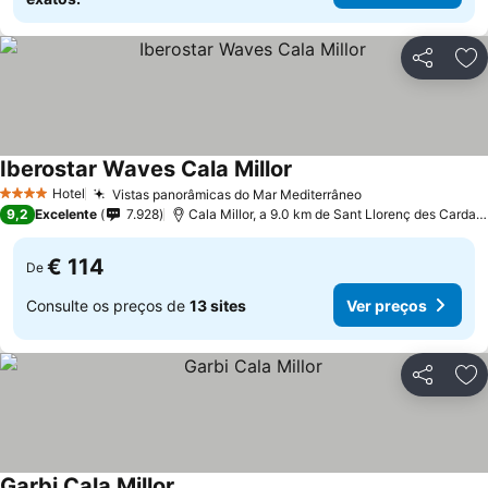
Partilhar
Ad
Iberostar Waves Cala Millor
Ver preços
Hotel
Vistas panorâmicas do Mar Mediterrâneo
Ver preços
4 Estrelas
9,2
Excelente
7.928
Cala Millor, a 9.0 km de Sant Llorenç des Cardas
€ 114
De
Consulte os preços de
13 sites
Ver preços
Partilhar
Ad
Garbi Cala Millor