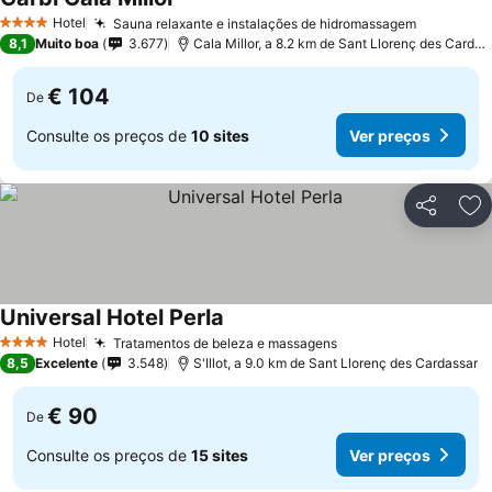
Ver preços
Hotel
Sauna relaxante e instalações de hidromassagem
Ver preç
4 Estrelas
8,1
Muito boa
3.677
Cala Millor, a 8.2 km de Sant Llorenç des Cardas
€ 104
De
Consulte os preços de
10 sites
Ver preços
Partilhar
Ad
Universal Hotel Perla
Ver preços
Hotel
Tratamentos de beleza e massagens
Ver preços
4 Estrelas
8,5
Excelente
3.548
S'Illot, a 9.0 km de Sant Llorenç des Cardassar
€ 90
De
Consulte os preços de
15 sites
Ver preços