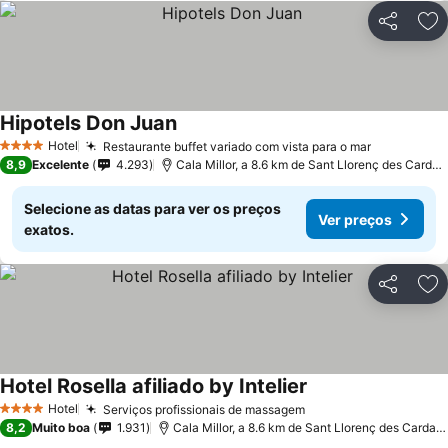
Partilhar
Ad
Hipotels Don Juan
Ver preços
Hotel
Restaurante buffet variado com vista para o mar
Ver preço
4 Estrelas
8,9
Excelente
4.293
Cala Millor, a 8.6 km de Sant Llorenç des Cardas
Selecione as datas para ver os preços
Ver preços
exatos.
Partilhar
Ad
Hotel Rosella afiliado by Intelier
Ver preços
Hotel
Serviços profissionais de massagem
Ver preços
4 Estrelas
8,2
Muito boa
1.931
Cala Millor, a 8.6 km de Sant Llorenç des Cardass