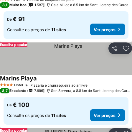
Ver preços
3 Estrelas
8,1
Muito boa
1.587
Cala Millor, a 8.5 km de Sant Llorenç des Cardass
€ 91
De
Consulte os preços de
11 sites
Ver preços
Escolha popular
Partilhar
Ad
Marins Playa
Ver preços
Hotel
Pizzaria e churrasqueira ao ar livre
Ver preços
4 Estrelas
8,7
Excelente
7.696
Son Servera, a 8.8 km de Sant Llorenç des Carda
€ 100
De
Consulte os preços de
11 sites
Ver preços
Escolha popular