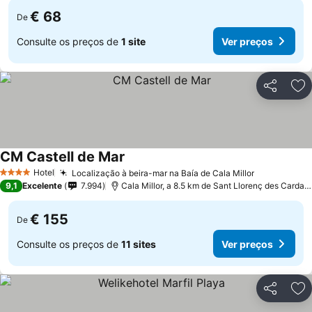
€ 68
De
Consulte os preços de
1 site
Ver preços
Partilhar
Ad
CM Castell de Mar
Ver preços
Hotel
Localização à beira-mar na Baía de Cala Millor
Ver preços
4 Estrelas
9,1
Excelente
7.994
Cala Millor, a 8.5 km de Sant Llorenç des Cardas
€ 155
De
Consulte os preços de
11 sites
Ver preços
Partilhar
Ad