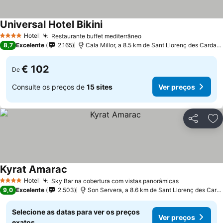
Universal Hotel Bikini
Ver preços
Hotel
Restaurante buffet mediterrâneo
Ver preços
4 Estrelas
8,7
Excelente
2.165
Cala Millor, a 8.5 km de Sant Llorenç des Cardass
€ 102
De
Consulte os preços de
15 sites
Ver preços
Partilhar
Ad
Kyrat Amarac
Ver preços
Hotel
Sky Bar na cobertura com vistas panorâmicas
Ver preços
4 Estrelas
9,0
Excelente
2.503
Son Servera, a 8.6 km de Sant Llorenç des Card
Selecione as datas para ver os preços
Ver preços
exatos.