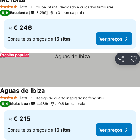
Ver preços
Hotel
Clube infantil dedicado e cuidados familiares
Ver preços
5 Estrelas
8,9
Excelente
3.299
a 0.1 km da praia
€ 246
De
Consulte os preços de
15 sites
Ver preços
Escolha popular
Partilhar
Ad
Aguas de Ibiza
Ver preços
Hotel
Design de quarto inspirado no feng shui
Ver preços
5 Estrelas
8,4
Muito boa
4.486
a 0.8 km da praia
€ 215
De
Consulte os preços de
16 sites
Ver preços