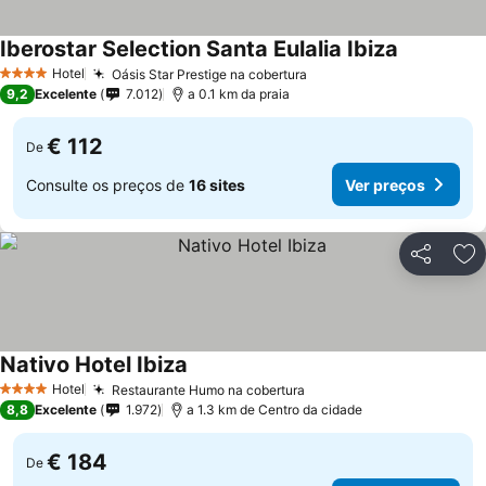
Iberostar Selection Santa Eulalia Ibiza
Ver preços
Hotel
Oásis Star Prestige na cobertura
Ver preços
4 Estrelas
9,2
Excelente
7.012
a 0.1 km da praia
€ 112
De
Consulte os preços de
16 sites
Ver preços
Partilhar
Ad
Nativo Hotel Ibiza
Ver preços
Hotel
Restaurante Humo na cobertura
Ver preços
4 Estrelas
8,8
Excelente
1.972
a 1.3 km de Centro da cidade
€ 184
De