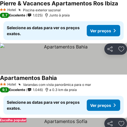
Pierre & Vacances Apartamentos Ros Ibiza
Ver
Hotel
Piscina exterior sazonal
Ver preços
2 Estrelas
8,7
Excelente
1.025
Junto à praia
Selecione as datas para ver os preços
Ver preços
exatos.
Partilhar
Ad
Apartamentos Bahia
Ver preços
Hotel
Varandas com vista panorâmica para o mar
Ver preços
2 Estrelas
9,1
Excelente
1.046
a 0.3 km da praia
Selecione as datas para ver os preços
Ver preços
exatos.
Escolha popular
Partilhar
Ad