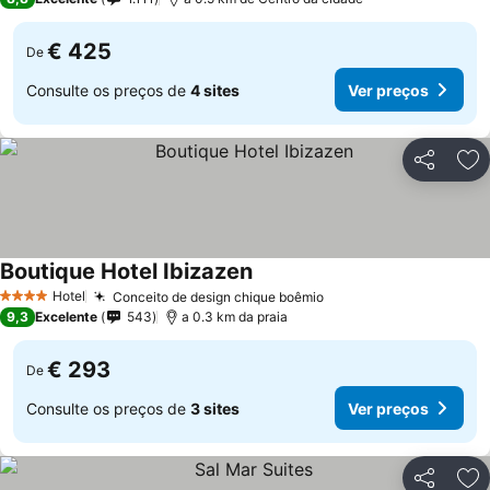
€ 425
De
Consulte os preços de
4 sites
Ver preços
Partilhar
Ad
Boutique Hotel Ibizazen
Ver preços
Hotel
Conceito de design chique boêmio
Ver preços
4 Estrelas
9,3
Excelente
543
a 0.3 km da praia
€ 293
De
Consulte os preços de
3 sites
Ver preços
Partilhar
Ad