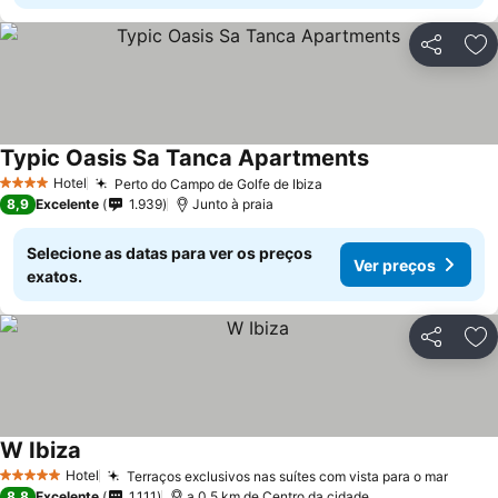
Partilhar
Ad
Typic Oasis Sa Tanca Apartments
Ver preços
Hotel
Perto do Campo de Golfe de Ibiza
Ver preços
4 Estrelas
8,9
Excelente
1.939
Junto à praia
Selecione as datas para ver os preços
Ver preços
exatos.
Partilhar
Ad
W Ibiza
Ver preços
Hotel
Terraços exclusivos nas suítes com vista para o mar
Ver p
5 Estrelas
8,8
Excelente
1.111
a 0.5 km de Centro da cidade