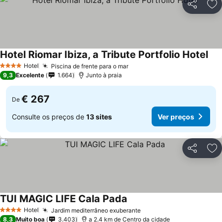
Partilhar
Ad
Hotel Riomar Ibiza, a Tribute Portfolio Hotel
Ver
Hotel
Piscina de frente para o mar
Ver preços
4 Estrelas
9,3
Excelente
1.664
Junto à praia
€ 267
De
Consulte os preços de
13 sites
Ver preços
Partilhar
Ad
TUI MAGIC LIFE Cala Pada
Ver preços
Hotel
Jardim mediterrâneo exuberante
Ver preços
4 Estrelas
8,3
Muito boa
3.403
a 2.4 km de Centro da cidade