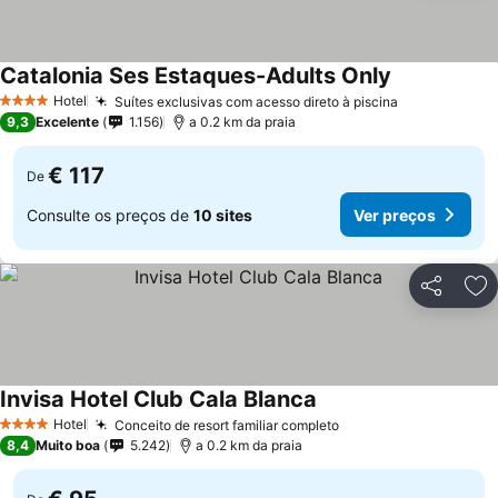
Catalonia Ses Estaques-Adults Only
Ver preços
Hotel
Suítes exclusivas com acesso direto à piscina
Ver preços
4 Estrelas
9,3
Excelente
1.156
a 0.2 km da praia
€ 117
De
Consulte os preços de
10 sites
Ver preços
Partilhar
Ad
Invisa Hotel Club Cala Blanca
Ver preços
Hotel
Conceito de resort familiar completo
Ver preços
4 Estrelas
8,4
Muito boa
5.242
a 0.2 km da praia