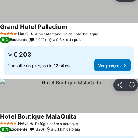
Grand Hotel Palladium
Ver preços
Hotel
Ambiente tranquilo de hotel boutique
Ver preços
5 Estrelas
9,2
Excelente
1.012
a 0.6 km da praia
€ 203
De
Consulte os preços de
12 sites
Ver preços
Partilhar
Ad
Hotel Boutique MalaQuita
Ver preços
Hotel
Refúgio boêmio boutique
Ver preços
5 Estrelas
9,4
Excelente
320
a 0.1 km da praia