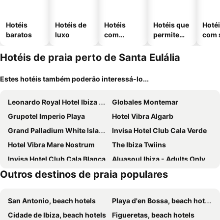
Hotéis
Hotéis de
Hotéis
Hotéis que
Hoté
baratos
luxo
com
permitem
com 
piscinas
animais
Hotéis de praia perto de Santa Eulália
Estes hotéis também poderão interessá-lo...
Leonardo Royal Hotel Ibiza Santa Eulalia
Globales Montemar
Grupotel Imperio Playa
Hotel Vibra Algarb
Grand Palladium White Island Resort & Spa
Invisa Hotel Club Cala Verde
Hotel Vibra Mare Nostrum
The Ibiza Twiins
Invisa Hotel Club Cala Blanca
Aluasoul Ibiza - Adults Only
Outros destinos de praia populares
Invisa Hotel La Cala
Typic Oasis Sa Tanca Apartments
Grupotel Ibiza Beach Resort
BLUESEA Salina
San Antonio, beach hotels
Playa d'en Bossa, beach hotels
Sandos El Greco
Ushuaia Ibiza Beach Hotel - Adults Only
Cidade de Ibiza, beach hotels
Figueretas, beach hotels
Iberostar Selection Santa Eulalia Ibiza
Hyde Ibiza