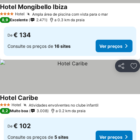
Hotel Mongibello Ibiza
Ver preços
Hotel
Ampla área de piscina com vista para o mar
Ver preços
4 Estrelas
8,9
Excelente
2.471
a 0.3 km da praia
€ 134
De
Consulte os preços de
16 sites
Ver preços
Partilhar
Ad
Hotel Caribe
Ver preços
Hotel
Atividades envolventes no clube infantil
Ver preços
3 Estrelas
8,2
Muito boa
3.008
a 0.2 km da praia
€ 102
De
Consulte os preços de
5 sites
Ver preços