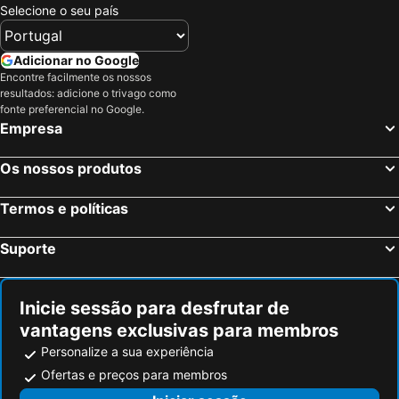
Hotel Torre del Mar
Hotel Garbi Ibiza & Spa
Selecione o seu país
Apartamentos Bahia
Sal Mar Suites
Hotel Tres Torres
W Ibiza
Adicionar no Google
Encontre facilmente os nossos
W Ibiza
One Shot Buenavista
resultados: adicione o trivago como
fonte preferencial no Google.
Apartamentos Marsol
Pierre & Vacances Apartamentos Ros Ibiza
Empresa
Hotel Riomar Ibiza, a Tribute Portfolio Hotel
Insotel Fenicia Prestige Suites & Spa
Boutique Hotel Ibizazen
Hotel Mongibello Ibiza
Os nossos produtos
Grand Hotel Palladium
Nativo Hotel Ibiza
Termos e políticas
S'Argamassa Boutique Hotel
AMA Ibiza
Es Grop
Hotel Galera
Suporte
Hostal Anibal
Apartamentos Puerto San Antonio
Ibiza Sun Apartments
Hotel Ses Figueres
Inicie sessão para desfrutar de
vantagens exclusivas para membros
Personalize a sua experiência
Ofertas e preços para membros