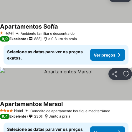
Apartamentos Sofía
Ver preços
Hotel
Ambiente familiar e descontraído
Ver preços
1 Estrelas
9,0
Excelente
888
a 0.3 km da praia
Selecione as datas para ver os preços
Ver preços
exatos.
Partilhar
Ad
Apartamentos Marsol
Ver preços
Hotel
Conceito de apartamento boutique mediterrâneo
Ver preço
4 Estrelas
9,4
Excelente
230
Junto à praia
Selecione as datas para ver os preços