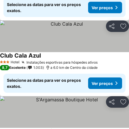
Selecione as datas para ver os preços
Ver preços
exatos.
Partilhar
Ad
Club Cala Azul
Ver preços
Hotel
Instalações esportivas para hóspedes ativos
Ver preços
3 Estrelas
8,7
Excelente
1.003
a 6.0 km de Centro da cidade
Selecione as datas para ver os preços
Ver preços
exatos.
Partilhar
Ad