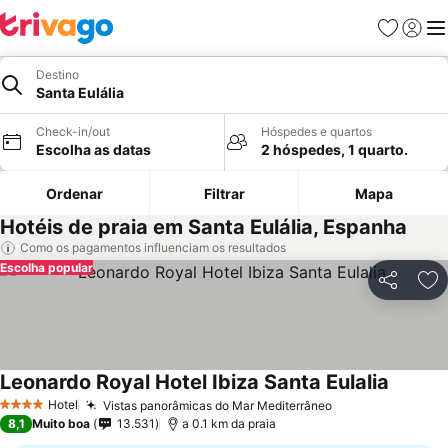
Favoritos
Iniciar
Me
Destino
Santa Eulália
Check-in/out
Hóspedes e quartos
Escolha as datas
2 hóspedes, 1 quarto.
Ordenar
Filtrar
Mapa
Hotéis de praia em Santa Eulália, Espanha
Como os pagamentos influenciam os resultados
Escolha popular
Partilhar
Ad
Leonardo Royal Hotel Ibiza Santa Eulalia
Ver pre
Hotel
Vistas panorâmicas do Mar Mediterrâneo
Ver preços
4 Estrelas
8,1
Muito boa
13.531
a 0.1 km da praia