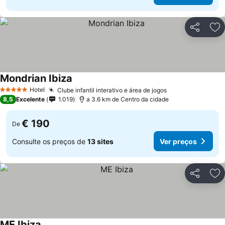
Partilhar
Ad
Mondrian Ibiza
Ver preços
Hotel
Clube infantil interativo e área de jogos
Ver preços
5 Estrelas
8,5
Excelente
1.019
a 3.6 km de Centro da cidade
€ 190
De
Consulte os preços de
13 sites
Ver preços
Partilhar
Ad
ME Ibiza