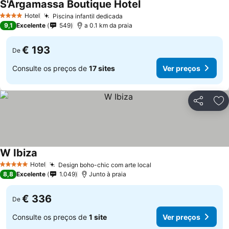
S'Argamassa Boutique Hotel
Ver preços
Hotel
Piscina infantil dedicada
Ver preços
4 Estrelas
9,1
Excelente
549
a 0.1 km da praia
€ 193
De
Consulte os preços de
17 sites
Ver preços
Partilhar
Ad
W Ibiza
Ver preços
Hotel
Design boho-chic com arte local
Ver preços
5 Estrelas
8,8
Excelente
1.049
Junto à praia
€ 336
De
Consulte os preços de
1 site
Ver preços