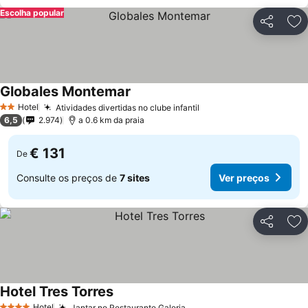
Escolha popular
Partilhar
Ad
Globales Montemar
Ver preços
Hotel
Atividades divertidas no clube infantil
Ver preços
2 Estrelas
6,5
2.974
a 0.6 km da praia
€ 131
De
Consulte os preços de
7 sites
Ver preços
Partilhar
Ad
Hotel Tres Torres
Ver preços
Hotel
Jantar no Restaurante Galeria