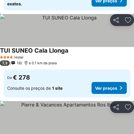
Ver preços
exatos.
Partilhar
Ad
TUI SUNEO Cala Llonga
Ver preços
Hotel
4 Estrelas
7,3
18
a 0.1 km da praia
€ 278
De
Consulte os preços de
1 site
Ver preços
Partilhar
Ad