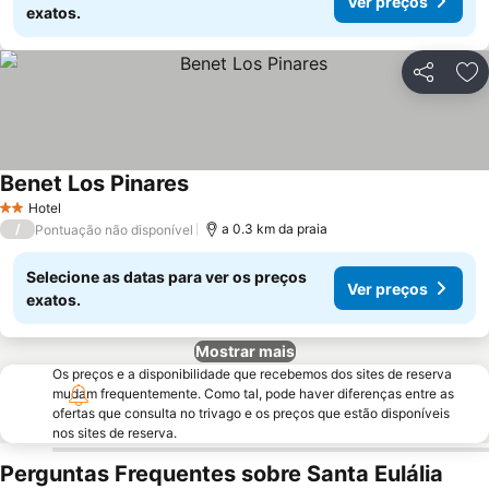
Ver preços
exatos.
Partilhar
Ad
Benet Los Pinares
Ver preços
Hotel
2 Estrelas
/
a 0.3 km da praia
Pontuação não disponível
Selecione as datas para ver os preços
Ver preços
exatos.
Mostrar mais
Os preços e a disponibilidade que recebemos dos sites de reserva
mudam frequentemente. Como tal, pode haver diferenças entre as
ofertas que consulta no trivago e os preços que estão disponíveis
nos sites de reserva.
Perguntas Frequentes sobre Santa Eulália