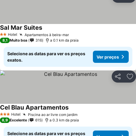
Sal Mar Suites
Ver preços
Hotel
Apartamentos à beira-mar
Ver preços
2 Estrelas
8,1
Muito boa
316
a 0.1 km da praia
Selecione as datas para ver os preços
Ver preços
exatos.
Partilhar
Ad
Cel Blau Apartamentos
Ver preços
Hotel
Piscina ao ar livre com jardim
Ver preços
3 Estrelas
8,9
Excelente
615
a 0.3 km da praia
Selecione as datas para ver os preços