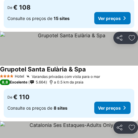
€ 108
De
Consulte os preços de
15 sites
Ver preços
Partilhar
Ad
Grupotel Santa Eulària & Spa
Ver preços
Hotel
Varandas privadas com vista para o mar
Ver preços
4 Estrelas
8,8
Excelente
5.664
a 0.5 km da praia
€ 110
De
Consulte os preços de
8 sites
Ver preços
Partilhar
Ad