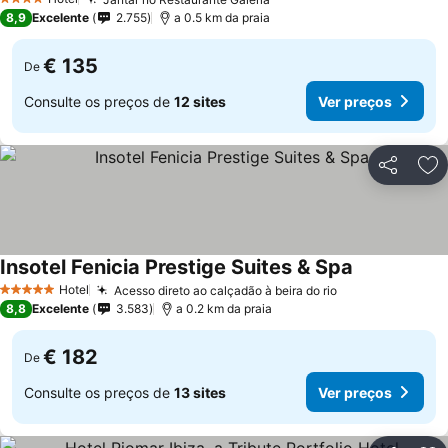
Ver preços
4 Estrelas
8,9
Excelente
2.755
a 0.5 km da praia
€ 135
De
Consulte os preços de
12 sites
Ver preços
Partilhar
Ad
Insotel Fenicia Prestige Suites & Spa
Ver preços
Hotel
Acesso direto ao calçadão à beira do rio
Ver preços
5 Estrelas
8,8
Excelente
3.583
a 0.2 km da praia
€ 182
De
Consulte os preços de
13 sites
Ver preços