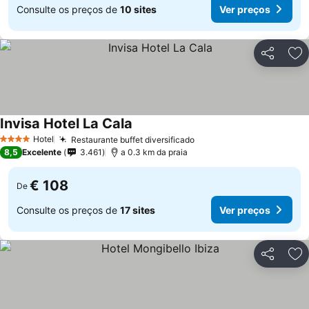
Consulte os preços de
10 sites
Ver preços
Partilhar
Ad
Invisa Hotel La Cala
Ver preços
Hotel
Restaurante buffet diversificado
Ver preços
4 Estrelas
8,5
Excelente
3.461
a 0.3 km da praia
€ 108
De
Consulte os preços de
17 sites
Ver preços
Partilhar
Ad