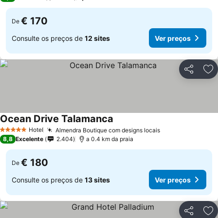
€ 170
De
Consulte os preços de
12 sites
Ver preços
Partilhar
Ad
Ocean Drive Talamanca
Ver preços
Hotel
Almendra Boutique com designs locais
Ver preços
5 Estrelas
8,8
Excelente
2.404
a 0.4 km da praia
€ 180
De
Consulte os preços de
13 sites
Ver preços
Partilhar
Ad