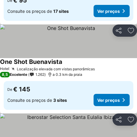
€ 95
De
Consulte os preços de
17 sites
Ver preços
Partilhar
Ad
One Shot Buenavista
Ver preços
Hotel
Localização elevada com vistas panorâmicas
Ver preços
8,5
Excelente
1.262
a 0.3 km da praia
€ 145
De
Consulte os preços de
3 sites
Ver preços
Partilhar
Ad