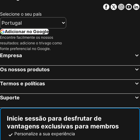
Facebook
Twitter
Insta
Yo
Selecione o seu país
Adicionar no Google
Encontre facilmente os nossos
resultados: adicione o trivago como
fonte preferencial no Google.
Empresa
Os nossos produtos
Termos e políticas
Suporte
Inicie sessão para desfrutar de
vantagens exclusivas para membros
Personalize a sua experiência