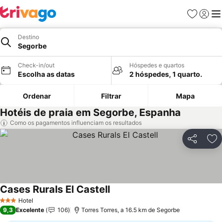
Favoritos
Iniciar
Me
Destino
Segorbe
Check-in/out
Hóspedes e quartos
Escolha as datas
2 hóspedes, 1 quarto.
Ordenar
Filtrar
Mapa
Hotéis de praia em Segorbe, Espanha
Como os pagamentos influenciam os resultados
Partilhar
Ad
Cases Rurals El Castell
Hotel
3 Estrelas
9,3
Excelente
106
Torres Torres, a 16.5 km de Segorbe