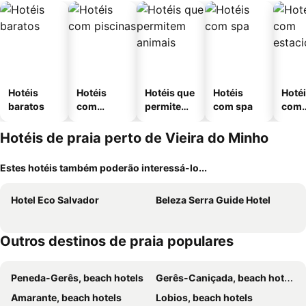
Hotéis
Hotéis
Hotéis que
Hotéis
Hoté
baratos
com
permitem
com spa
com
piscinas
animais
esta
ment
Hotéis de praia perto de Vieira do Minho
Estes hotéis também poderão interessá-lo...
Hotel Eco Salvador
Beleza Serra Guide Hotel
Outros destinos de praia populares
Peneda-Gerês, beach hotels
Gerês-Caniçada, beach hotels
Amarante, beach hotels
Lobios, beach hotels