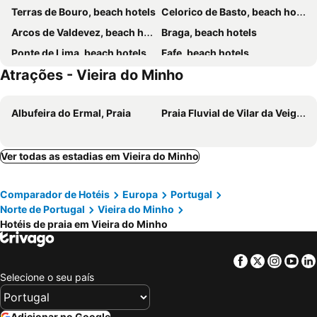
Terras de Bouro, beach hotels
Celorico de Basto, beach hotels
Arcos de Valdevez, beach hotels
Braga, beach hotels
Ponte de Lima, beach hotels
Fafe, beach hotels
Atrações - Vieira do Minho
Penafiel, beach hotels
Montalegre, beach hotels
Albufeira do Ermal, Praia
Praia Fluvial de Vilar da Veiga, Praia
Ver todas as estadias em Vieira do Minho
Comparador de Hotéis
Europa
Portugal
Norte de Portugal
Vieira do Minho
Hotéis de praia em Vieira do Minho
Facebook
Twitter
Insta
Yo
Selecione o seu país
Adicionar no Google