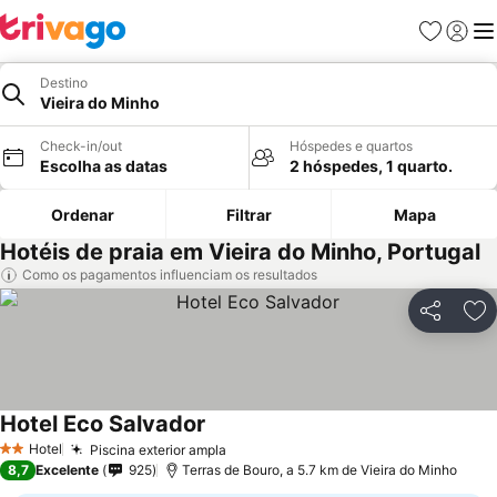
Favoritos
Iniciar
Me
Destino
Vieira do Minho
Check-in/out
Hóspedes e quartos
Escolha as datas
2 hóspedes, 1 quarto.
Ordenar
Filtrar
Mapa
Hotéis de praia em Vieira do Minho, Portugal
Como os pagamentos influenciam os resultados
Partilhar
Ad
Hotel Eco Salvador
Hotel
Piscina exterior ampla
2 Estrelas
8,7
Excelente
925
Terras de Bouro, a 5.7 km de Vieira do Minho