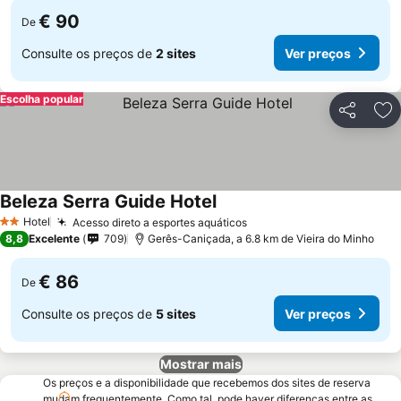
€ 90
De
Consulte os preços de
2 sites
Ver preços
Escolha popular
Partilhar
Ad
Beleza Serra Guide Hotel
Hotel
Acesso direto a esportes aquáticos
2 Estrelas
8,8
Excelente
709
Gerês-Caniçada, a 6.8 km de Vieira do Minho
€ 86
De
Consulte os preços de
5 sites
Ver preços
Mostrar mais
Os preços e a disponibilidade que recebemos dos sites de reserva
mudam frequentemente. Como tal, pode haver diferenças entre as