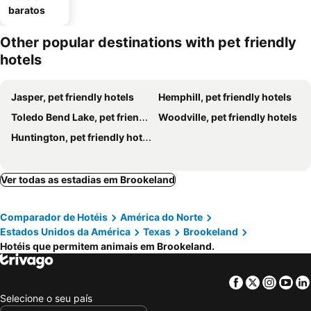
baratos
Other popular destinations with pet friendly
hotels
Jasper, pet friendly hotels
Hemphill, pet friendly hotels
Toledo Bend Lake, pet friendly hotels
Woodville, pet friendly hotels
Huntington, pet friendly hotels
Ver todas as estadias em Brookeland
Comparador de Hotéis
América do Norte
Estados Unidos da América
Texas
Brookeland
Hotéis que permitem animais em Brookeland.
Facebook
Twitter
Insta
Yo
Selecione o seu país