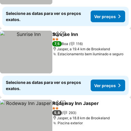
Selecione as datas para ver os preços
Ver preços
exatos.
Sunrise Inn
Partilhar
Adicionar aos favoritos
Ver preços
2 Estrelas
7,5
Boa
116
Jasper, a 19.4 km de Brookeland
Estacionamento bem iluminado e seguro
Ver
Selecione as datas para ver os preços
Ver preços
exatos.
Rodeway Inn Jasper
Partilhar
Adicionar aos favoritos
Ver p
2 Estrelas
5,8
293
Jasper, a 18.8 km de Brookeland
Piscina exterior
Ver preços