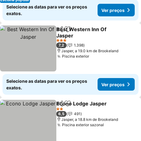
Selecione as datas para ver os preços
Ver preços
exatos.
Best Western Inn Of
Partilhar
Adicionar aos favoritos
Jasper
Ver preços
3 Estrelas
7,2
1.398
Jasper, a 19.0 km de Brookeland
Piscina exterior
Ver preços
Selecione as datas para ver os preços
Ver preços
exatos.
Econo Lodge Jasper
Partilhar
Adicionar aos favoritos
Ver p
2 Estrelas
6,5
491
Jasper, a 18.8 km de Brookeland
Piscina exterior sazonal
Ver preços