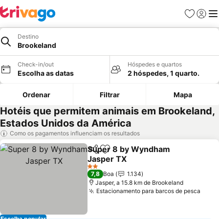
Favoritos
Iniciar
Me
Destino
Brookeland
Check-in/out
Hóspedes e quartos
Escolha as datas
2 hóspedes, 1 quarto.
Ordenar
Filtrar
Mapa
Hotéis que permitem animais em Brookeland,
Estados Unidos da América
Como os pagamentos influenciam os resultados
Super 8 by Wyndham
Partilhar
Adicionar aos favoritos
Jasper TX
Ver preços
2 Estrelas
7,8
Boa
1.134
Jasper, a 15.8 km de Brookeland
Estacionamento para barcos de pesca
Ver 
Escolha popular