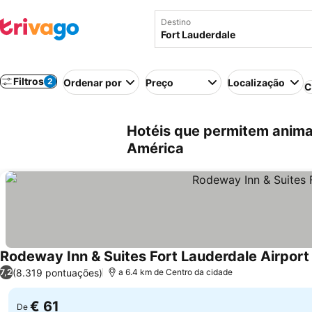
Destino
Filtros
2
Ordenar por
Preço
Localização
C
Hotéis que permitem anima
América
Rodeway Inn & Suites Fort Lauderdale Airport 
(8.319 pontuações)
7,2
a 6.4 km de Centro da cidade
€ 61
De