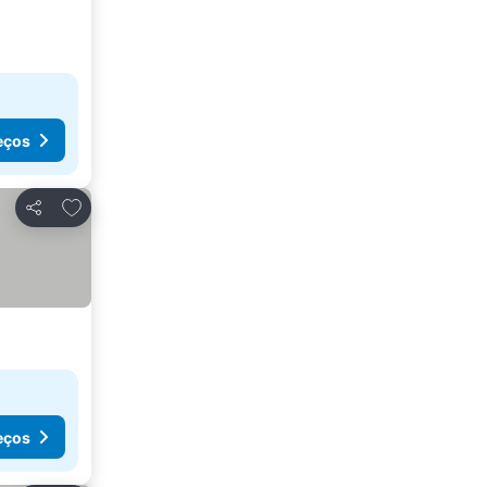
eços
Adicionar aos favoritos
Partilhar
eços