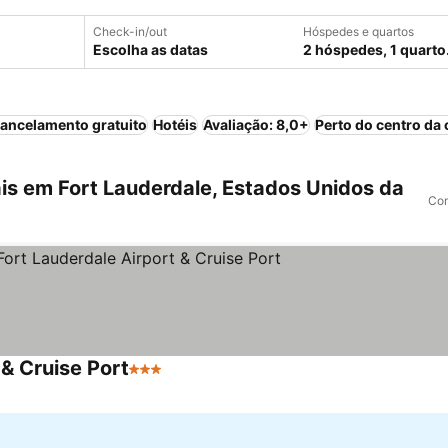
Check-in/out
Hóspedes e quartos
Escolha as datas
2 hóspedes, 1 quarto
ancelamento gratuito
Hotéis
Avaliação: 8,0+
Perto do centro da 
is em Fort Lauderdale, Estados Unidos da
Com
& Cruise Port
3 Estrelas
Ver preços