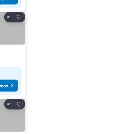
Adicionar aos favoritos
Partilhar
eços
Adicionar aos favoritos
Partilhar