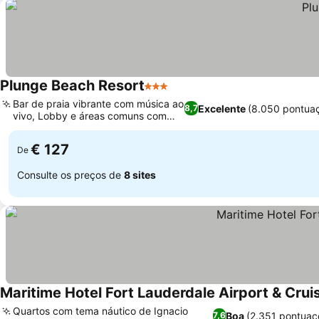
Plunge Beach Resort
3 Estrelas
Ver preços
Bar de praia vibrante com música ao
Excelente
(8.050 pontua
8,7
vivo, Lobby e áreas comuns com
Ver preços
arte
€ 127
De
Consulte os preços de
8 sites
Maritime Hotel Fort Lauderdale Airport & Crui
Quartos com tema náutico de Ignacio
Boa
(2.351 pontuaç
7,6