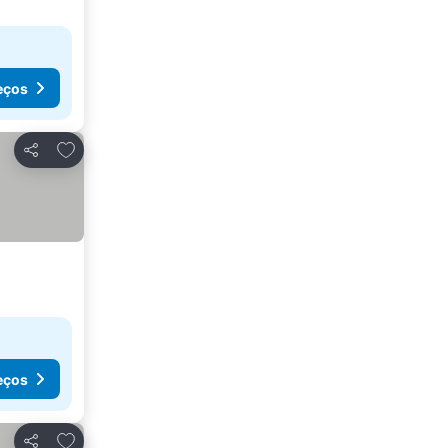
eços
Adicionar aos favoritos
Partilhar
eços
Adicionar aos favoritos