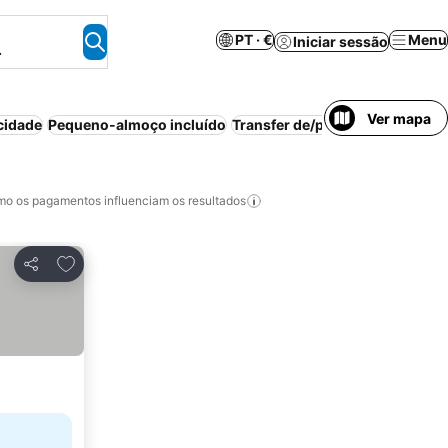
PT · €
Menu
Iniciar sessão
.
Ver mapa
cidade
Pequeno-almoço incluído
Transfer de/para aeroporto
Pra
o os pagamentos influenciam os resultados
Adicionar aos favoritos
Partilhar