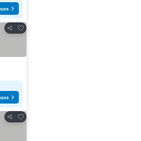
eços
Adicionar aos favoritos
Partilhar
eços
Adicionar aos favoritos
Partilhar