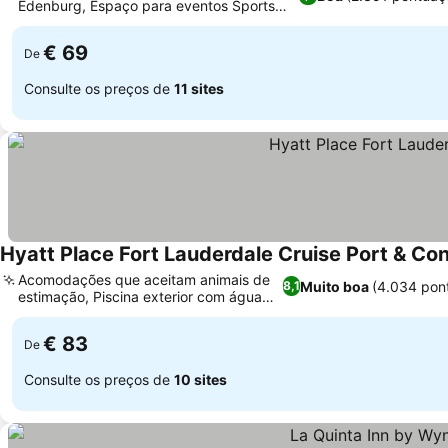
Edenburg, Espaço para eventos Sports
Ver preços
Theatre
€ 69
De
Consulte os preços de
11 sites
Hyatt Place Fort Lauderdale Cruise Port & Co
Acomodações que aceitam animais de
Muito boa
(4.034 pon
8,1
estimação, Piscina exterior com água
Ver preços
aquecida
€ 83
De
Consulte os preços de
10 sites