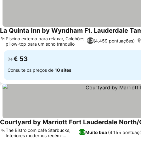
La Quinta Inn by Wyndham Ft. Lauderdale Ta
Piscina externa para relaxar, Colchões
(4.459 pontuações)
6,3
pillow-top para um sono tranquilo
Ver preços
€ 53
De
Consulte os preços de
10 sites
Courtyard by Marriott Fort Lauderdale North
The Bistro com café Starbucks,
Muito boa
(4.155 pontuaç
8,3
Interiores modernos recém-
Ver preços
reformados