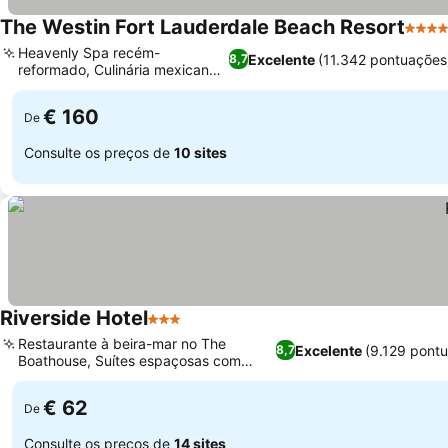
The Westin Fort Lauderdale Beach Resort
4 Est
Heavenly Spa recém-
Excelente
(11.342 pontuações
8,7
reformado, Culinária mexicana
Ver preços
premiada
€ 160
De
Consulte os preços de
10 sites
Riverside Hotel
3 Estrelas
Ver preços
Restaurante à beira-mar no The
Excelente
(9.129 pont
8,7
Boathouse, Suítes espaçosas com
Ver preços
vista para o rio
€ 62
De
Consulte os preços de
14 sites