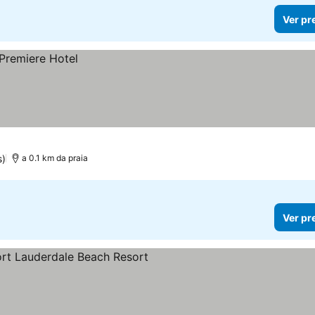
Ver pr
s)
a 0.1 km da praia
Ver pr