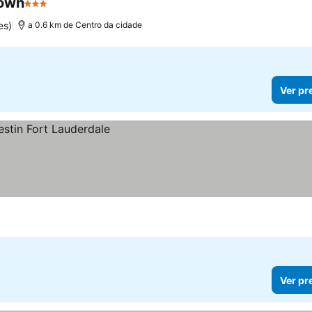
town
3 Estrelas
Ver preços
es)
a 0.6 km de Centro da cidade
Ver pr
Ver pr