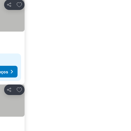
Adicionar aos favoritos
Partilhar
eços
Adicionar aos favoritos
Partilhar