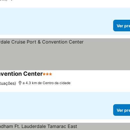
Ver pr
nvention Center
3 Estrelas
Ver preços
tuações)
a 4.3 km de Centro da cidade
Ver pr