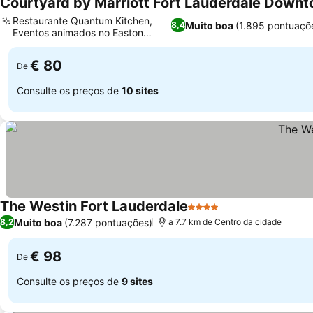
Courtyard by Marriott Fort Lauderdale Down
Restaurante Quantum Kitchen,
Muito boa
(1.895 pontuaçõ
8,4
Eventos animados no Easton
Ver preços
Rooftop
€ 80
De
Consulte os preços de
10 sites
The Westin Fort Lauderdale
4 Estrelas
Ver preços
Muito boa
(7.287 pontuações)
8,2
a 7.7 km de Centro da cidade
€ 98
De
Consulte os preços de
9 sites