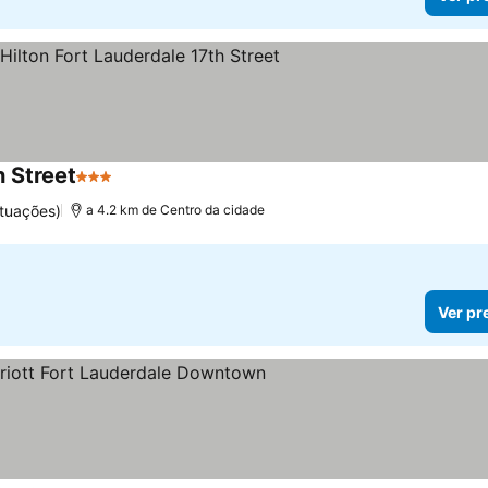
h Street
3 Estrelas
Ver preços
ntuações)
a 4.2 km de Centro da cidade
Ver pr