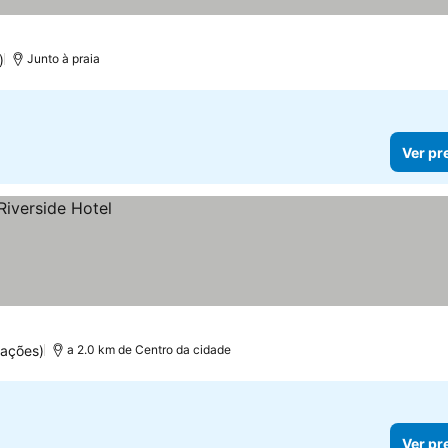
relas
Ver preços
)
Junto à praia
Ver pr
uações)
a 2.0 km de Centro da cidade
Ver pr