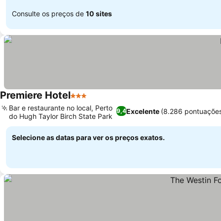
Consulte os preços de
10 sites
Premiere Hotel
3 Estrelas
Ver preços
Bar e restaurante no local, Perto
Excelente
(8.286 pontuaçõe
9,4
do Hugh Taylor Birch State Park
Ver preços
Selecione as datas para ver os preços exatos.