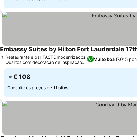
Embassy Suites by Hilton Fort Lauderdale 17t
Restaurante e bar TASTE modernizados,
Muito boa
(7.015 po
8,3
Quartos com decoração de inspiração
Ver preços
tropical
€ 108
De
Consulte os preços de
11 sites