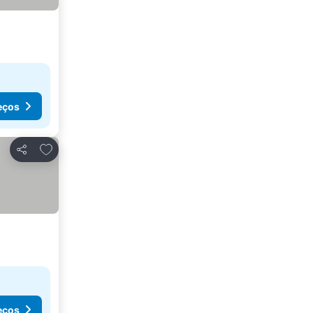
eços
Adicionar aos favoritos
Partilhar
eços