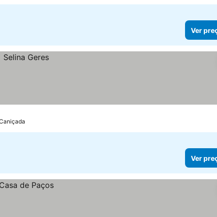
Ver pre
-Caniçada
Ver pre