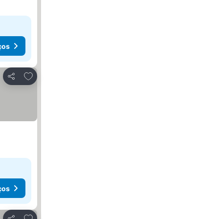
ços
Adicionar aos favoritos
Partilhar
ços
Adicionar aos favoritos