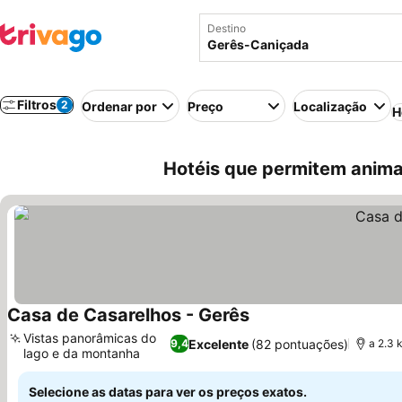
Destino
Filtros
2
Ordenar por
Preço
Localização
H
Hotéis que permitem anima
Casa de Casarelhos - Gerês
Vistas panorâmicas do
Excelente
(82 pontuações)
9,4
a 2.3 
lago e da montanha
Selecione as datas para ver os preços exatos.