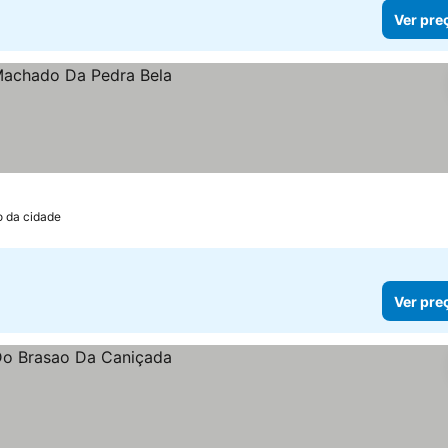
Ver pre
o da cidade
Ver pre