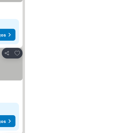
ços
Adicionar aos favoritos
Partilhar
ços