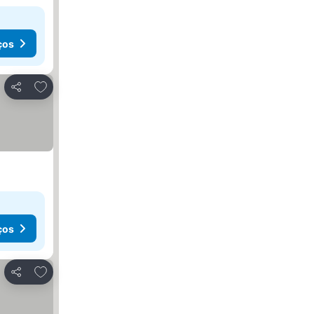
ços
Adicionar aos favoritos
Partilhar
ços
Adicionar aos favoritos
Partilhar