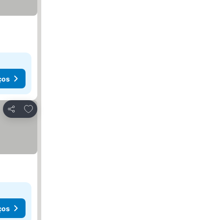
ços
Adicionar aos favoritos
Partilhar
ços