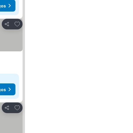
ços
Adicionar aos favoritos
Partilhar
ços
Adicionar aos favoritos
Partilhar