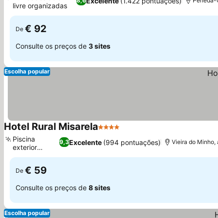
Excelente
(1.422 pontuações)
8,6
Peneda-G
livre organizadas
€ 92
De
Consulte os preços de
3 sites
Escolha popular
Hotel Rural Misarela
4 Estrelas
Piscina
Excelente
(994 pontuações)
9,3
Vieira do Minho
exterior
sazonal
€ 59
De
Consulte os preços de
8 sites
Escolha popular