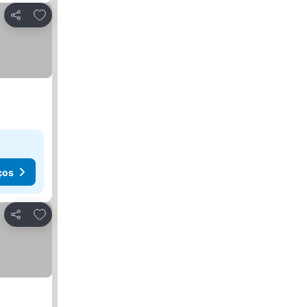
Adicionar aos favoritos
Partilhar
ços
Adicionar aos favoritos
Partilhar