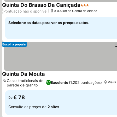
Quinta Do Brasao Da Caniçada
3 Estrelas
Pontuação não disponível
/
a 0.5 km de Centro da cidade
Selecione as datas para ver os preços exatos.
Escolha popular
Quinta Da Mouta
Casas tradicionais de
Excelente
(1.202 pontuações)
9,1
Vieir
parede de granito
€ 78
De
Consulte os preços de
2 sites