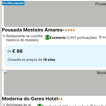
Escolha popular
Pousada Mosteiro Amares
5 Estrelas
Restaurante na cozinha
Excelente
(2.907 pontuações)
9,3
Am
histórica do mosteiro
€ 86
De
Consulte os preços de
18 sites
Moderna do Geres Hotel
2 Estrelas
Atividades ao ar