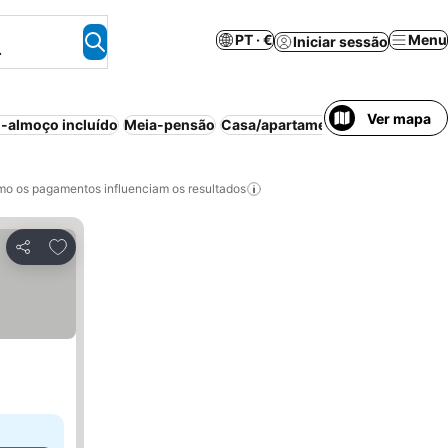
PT · €
Menu
Iniciar sessão
.
Ver mapa
-almoço incluído
Meia-pensão
Casa/apartamento inteiro
Aparth
o os pagamentos influenciam os resultados
Adicionar aos favoritos
Partilhar