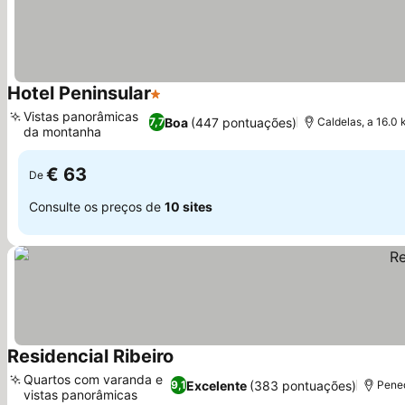
Hotel Peninsular
1 Estrelas
Vistas panorâmicas
Boa
(447 pontuações)
7,7
Caldelas, a 16.0
da montanha
€ 63
De
Consulte os preços de
10 sites
Residencial Ribeiro
Quartos com varanda e
Excelente
(383 pontuações)
9,1
Pened
vistas panorâmicas