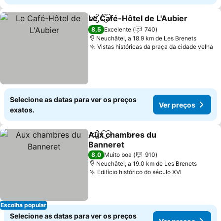
Le Café-Hôtel de L'Aubier
Partilhar
Adicionar aos favoritos
8,5
Excelente
740
Neuchâtel, a 18.9 km de Les Brenets
Vistas históricas da praça da cidade velha
Ve
Selecione as datas para ver os preços
Ver preços
exatos.
Aux chambres du
Partilhar
Adicionar aos favoritos
Banneret
Ver preços
8,0
Muito boa
910
Neuchâtel, a 19.0 km de Les Brenets
Edifício histórico do século XVI
Ver preço
Escolha popular
Selecione as datas para ver os preços