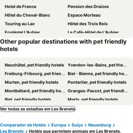
Hotel de France
Pension des Draizes
Hôtel du Cheval-Blanc
Espace Morteau
Touring au Lac
Hôtel des Trois Rois
EcoHotel L’Aubier
Le Café-Hôtel de L'Aubier
Other popular destinations with pet friendly
Hotel Les Rives Du Doubs
Logis Hotel de France
hotels
Hotel Fleur-de-Lys
Chez Gilles
LaMaisonRouge chambre d'hôtes
Hôtel de l'Aigle
Neuchâtel, pet friendly hotels
Yverdon-les-Bains, pet friendly hotels
Beau Rivage Hotel
Freiburg-Fribourg, pet friendly hotels
Biel - Bienne, pet friendly hotels
Murten, pet friendly hotels
Pontarlier, pet friendly hotels
Montbéliard, pet friendly hotels
Granges-Paccot, pet friendly hotels
Biel, pet friendly hotels
Marly, pet friendly hotels
Lully, pet friendly hotels
Muntelier, pet friendly hotels
Ver todas as estadias em Les Brenets
Les Rasses/Ste-Croix, pet friendly hotels
La Chaux-de-Fonds, pet friendly hotels
Comparador de Hotéis
Europa
Suíça
Neuenburg
Avenches, pet friendly hotels
Malbuisson, pet friendly hotels
Les Brenets
Hotéis que permitem animais em Les Brenets.