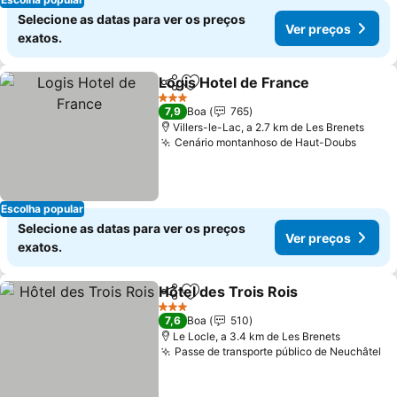
Selecione as datas para ver os preços
Ver preços
exatos.
Logis Hotel de France
Partilhar
Adicionar aos favoritos
Ver 
3 Estrelas
7,9
Boa
765
Villers-le-Lac, a 2.7 km de Les Brenets
Cenário montanhoso de Haut-Doubs
Ver p
Escolha popular
Selecione as datas para ver os preços
Ver preços
exatos.
Hôtel des Trois Rois
Partilhar
Adicionar aos favoritos
Ver p
3 Estrelas
7,6
Boa
510
Le Locle, a 3.4 km de Les Brenets
Passe de transporte público de Neuchâtel
Ve