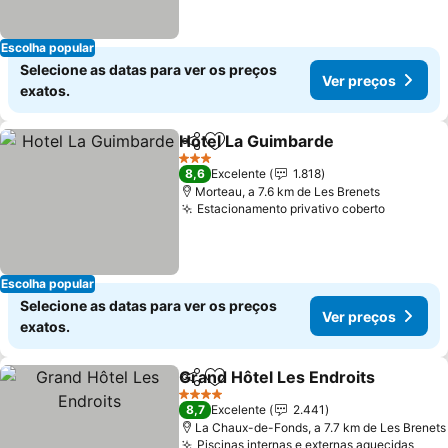
Escolha popular
Selecione as datas para ver os preços
Ver preços
exatos.
Hotel La Guimbarde
Partilhar
Adicionar aos favoritos
Ver pr
3 Estrelas
8,6
Excelente
1.818
Morteau, a 7.6 km de Les Brenets
Estacionamento privativo coberto
Ver pre
Escolha popular
Selecione as datas para ver os preços
Ver preços
exatos.
Grand Hôtel Les Endroits
Partilhar
Adicionar aos favoritos
V
4 Estrelas
8,7
Excelente
2.441
La Chaux-de-Fonds, a 7.7 km de Les Brenets
Piscinas internas e externas aquecidas