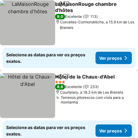
LaMaisonRouge chambre
Partilhar
Adicionar aos favoritos
d'hôtes
Ver preços
9,0
Excelente
113
Corcelles-Cormondrèche, a 15.9 km de Les
Brenets
Selecione as datas para ver os preços
Ver preços
exatos.
Hôtel de la Chaux-d'Abel
Partilhar
Adicionar aos favoritos
V
3 Estrelas
8,6
Excelente
233
Courtelary, a 18.3 km de Les Brenets
Terrenos pitorescos com vista para a
montanha
Selecione as datas para ver os preços
Ver preços
exatos.