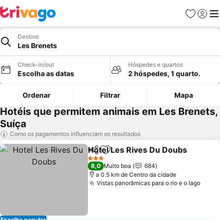
Favoritos
Iniciar
Me
Destino
Les Brenets
Check-in/out
Hóspedes e quartos
Escolha as datas
2 hóspedes, 1 quarto.
Ordenar
Filtrar
Mapa
Hotéis que permitem animais em Les Brenets,
Suíça
Como os pagamentos influenciam os resultados
Hotel Les Rives Du Doubs
Partilhar
Adicionar aos favoritos
3 Estrelas
8,0
Muito boa
684
a 0.5 km de Centro da cidade
Vistas panorâmicas para o rio e o lago
Ver 
Escolha popular