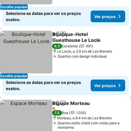
Escolha popular
Selecione as datas para ver os preços
Ver preços
exatos.
Boutique-Hotel
Partilhar
Adicionar aos favoritos
Guesthouse Le Locle
Ver preços
9,5
Excelente
491
Le Locle, a 3.6 km de Les Brenets
Quartos com design individual
Ver preços
Escolha popular
Selecione as datas para ver os preços
Ver preços
exatos.
Espace Morteau
Partilhar
Adicionar aos favoritos
Ver preço
1 Estrelas
7,5
Boa
1.055
Morteau, a 8.4 km de Les Brenets
Quartos estilo chalé com vistas para a
montanha