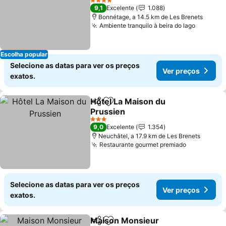
Ver preços
4 Estrelas
9,1
Excelente
1.088
Bonnétage, a 14.5 km de Les Brenets
Ambiente tranquilo à beira do lago
Ver pre
Escolha popular
Selecione as datas para ver os preços
Ver preços
exatos.
Hôtel La Maison du
Partilhar
Adicionar aos favoritos
Prussien
Ver preços
3 Estrelas
9,0
Excelente
1.354
Neuchâtel, a 17.9 km de Les Brenets
Restaurante gourmet premiado
Ver preço
Selecione as datas para ver os preços
Ver preços
exatos.
Maison Monsieur
Partilhar
Adicionar aos favoritos