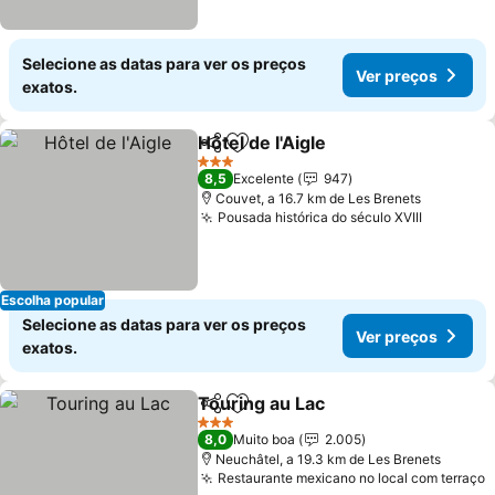
Selecione as datas para ver os preços
Ver preços
exatos.
Hôtel de l'Aigle
Partilhar
Adicionar aos favoritos
Ver preços
3 Estrelas
8,5
Excelente
947
Couvet, a 16.7 km de Les Brenets
Pousada histórica do século XVIII
Ver preç
Escolha popular
Selecione as datas para ver os preços
Ver preços
exatos.
Touring au Lac
Partilhar
Adicionar aos favoritos
Ver preços
3 Estrelas
8,0
Muito boa
2.005
Neuchâtel, a 19.3 km de Les Brenets
Restaurante mexicano no local com terraço
V