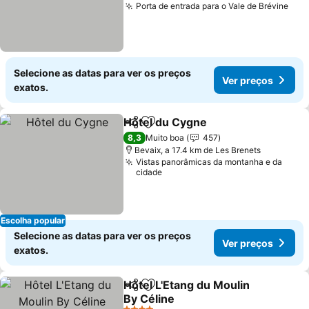
Porta de entrada para o Vale de Brévine
Ver
Selecione as datas para ver os preços
Ver preços
exatos.
Hôtel du Cygne
Partilhar
Adicionar aos favoritos
Ver preços
8,3
Muito boa
457
Bevaix, a 17.4 km de Les Brenets
Vistas panorâmicas da montanha e da
cidade
Escolha popular
Selecione as datas para ver os preços
Ver preços
exatos.
Hôtel L'Etang du Moulin
Partilhar
Adicionar aos favoritos
By Céline