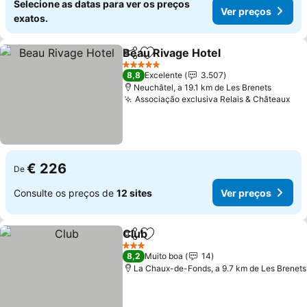
Selecione as datas para ver os preços
Ver preços
exatos.
Beau Rivage Hotel
Partilhar
Adicionar aos favoritos
Ver pre
5 Estrelas
8,8
Excelente
3.507
Neuchâtel, a 19.1 km de Les Brenets
Associação exclusiva Relais & Châteaux
Ver
€ 226
De
Consulte os preços de
12 sites
Ver preços
Club
Partilhar
Adicionar aos favoritos
Ver preços
3 Estrelas
8,2
Muito boa
14
La Chaux-de-Fonds, a 9.7 km de Les Brenets