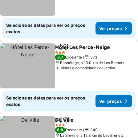
Selecione as datas para ver os preços
Ver preços
exatos.
Hôtel Les Perce-Neige
Partilhar
Adicionar aos favoritos
Ver
3 Estrelas
8,7
Excelente
373
Bonnétage, a 13.0 km de Les Brenets
Vistas e comodidades do jardim
Ver preço
Selecione as datas para ver os preços
Ver preços
exatos.
De Ville
Partilhar
Adicionar aos favoritos
Ver preços
3 Estrelas
8,8
Excelente
349
La Brévine, a 12.3 km de Les Brenets