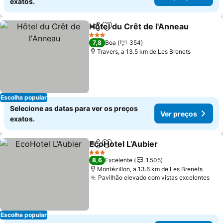
exatos.
Hôtel du Crêt de l'Anneau
Partilhar
Adicionar aos favoritos
3 Estrelas
7,8
Boa
354
Travers, a 13.5 km de Les Brenets
Escolha popular
Selecione as datas para ver os preços
Ver preços
exatos.
EcoHotel L’Aubier
Partilhar
Adicionar aos favoritos
Ver preç
3 Estrelas
8,6
Excelente
1.505
Montézillon, a 13.6 km de Les Brenets
Pavilhão elevado com vistas excelentes
Ver
Escolha popular