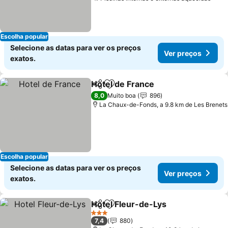
Ver 
Escolha popular
Selecione as datas para ver os preços
Ver preços
exatos.
Hotel de France
Partilhar
Adicionar aos favoritos
Ver preço
8,0
Muito boa
896
La Chaux-de-Fonds, a 9.8 km de Les Brenets
Escolha popular
Selecione as datas para ver os preços
Ver preços
exatos.
Hotel Fleur-de-Lys
Partilhar
Adicionar aos favoritos
Ver pre
3 Estrelas
7,4
880