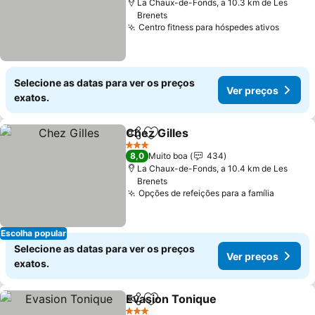
La Chaux-de-Fonds, a 10.3 km de Les
Brenets
Centro fitness para hóspedes ativos
Ver pr
Selecione as datas para ver os preços
Ver preços
exatos.
Chez Gilles
Partilhar
Adicionar aos favoritos
Ver preços
3 Estrelas
8,0
Muito boa
434
La Chaux-de-Fonds, a 10.4 km de Les
Brenets
Opções de refeições para a família
Ver pre
Escolha popular
Selecione as datas para ver os preços
Ver preços
exatos.
Evasion Tonique
Partilhar
Adicionar aos favoritos
Ver preço