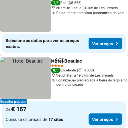
3 Estrelas
7,7
Boa
655
Villers-le-Lac, a 2.0 km de Les Brenets
Restaurante com vista panorâmica do vale
V
Selecione as datas para ver os preços
Ver preços
exatos.
Hotel Beaulac
Partilhar
Adicionar aos favoritos
Ver preços
4 Estrelas
8,5
Excelente
6.663
Neuchâtel, a 19.5 km de Les Brenets
Localização privilegiada à beira do lago e no
centro da cidade
Escolha popular
€ 167
De
Consulte os preços de
17 sites
Ver preços