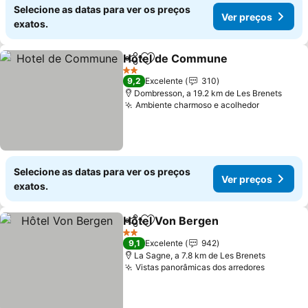
Selecione as datas para ver os preços
Ver preços
exatos.
Hotel de Commune
Partilhar
Adicionar aos favoritos
Ver pr
2 Estrelas
9,2
Excelente
310
Dombresson, a 19.2 km de Les Brenets
Ambiente charmoso e acolhedor
Ver preç
Selecione as datas para ver os preços
Ver preços
exatos.
Hôtel Von Bergen
Partilhar
Adicionar aos favoritos
Ver preç
2 Estrelas
9,1
Excelente
942
La Sagne, a 7.8 km de Les Brenets
Vistas panorâmicas dos arredores
Ver pre