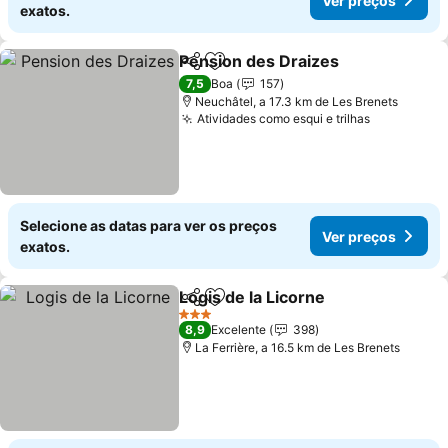
Ver preços
exatos.
Pension des Draizes
Partilhar
Adicionar aos favoritos
Ver p
7,5
Boa
157
Neuchâtel, a 17.3 km de Les Brenets
Atividades como esqui e trilhas
Ver preço
Selecione as datas para ver os preços
Ver preços
exatos.
Logis de la Licorne
Partilhar
Adicionar aos favoritos
Ver pre
3 Estrelas
8,9
Excelente
398
La Ferrière, a 16.5 km de Les Brenets