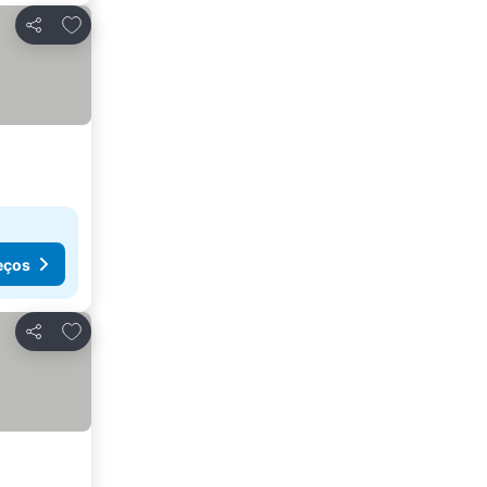
Adicionar aos favoritos
Partilhar
eços
Adicionar aos favoritos
Partilhar