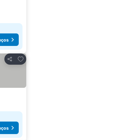
eços
Adicionar aos favoritos
Partilhar
eços