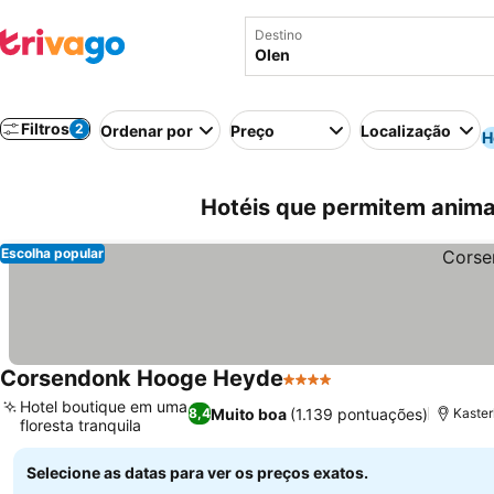
Destino
Filtros
2
Ordenar por
Preço
Localização
H
Hotéis que permitem anima
Escolha popular
Corsendonk Hooge Heyde
4 Estrelas
Hotel boutique em uma
Muito boa
(1.139 pontuações)
8,4
Kaster
floresta tranquila
Selecione as datas para ver os preços exatos.