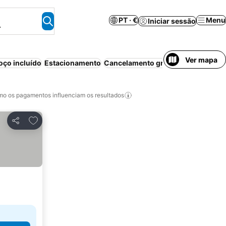
PT · €
Menu
Iniciar sessão
.
Ver mapa
ço incluído
Estacionamento
Cancelamento gratuito
o os pagamentos influenciam os resultados
Adicionar aos favoritos
Partilhar