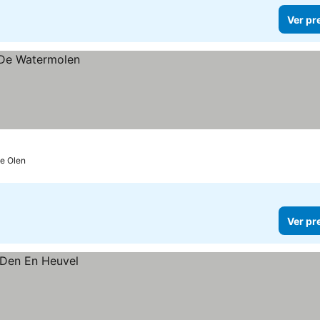
Ver pr
de Olen
Ver pr