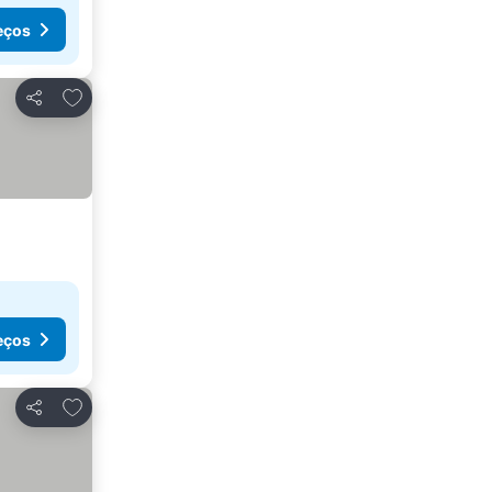
eços
Adicionar aos favoritos
Partilhar
eços
Adicionar aos favoritos
Partilhar