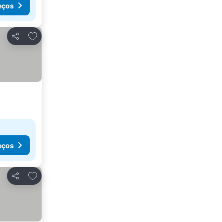
eços
Adicionar aos favoritos
Partilhar
eços
Adicionar aos favoritos
Partilhar