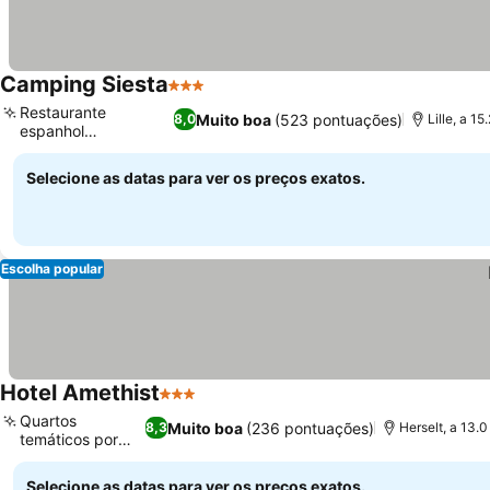
Camping Siesta
3 Estrelas
Restaurante
Muito boa
(523 pontuações)
8,0
Lille, a 1
espanhol
especializado
Selecione as datas para ver os preços exatos.
Escolha popular
Hotel Amethist
3 Estrelas
Quartos
Muito boa
(236 pontuações)
8,3
Herselt, a 13.
temáticos por
cores
Selecione as datas para ver os preços exatos.