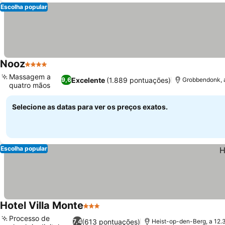
Escolha popular
Nooz
4 Estrelas
Massagem a
Excelente
(1.889 pontuações)
9,6
Grobbendonk, a
quatro mãos
Selecione as datas para ver os preços exatos.
Escolha popular
Hotel Villa Monte
3 Estrelas
Processo de
(613 pontuações)
7,4
Heist-op-den-Berg, a 12.