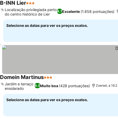
B-INN Lier
3 Estrelas
Localização privilegiada perto
Excelente
(1.858 pontuações)
8,7
do centro histórico de Lier
Selecione as datas para ver os preços exatos.
Domein Martinus
3 Estrelas
Jardim e terraço
Muito boa
(428 pontuações)
8,0
Zoersel, a 19.
ensolarado
Selecione as datas para ver os preços exatos.