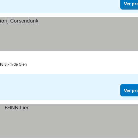
Ver pr
18.8 km de Olen
Ver pr