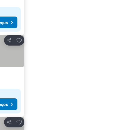
eços
Adicionar aos favoritos
Partilhar
eços
Adicionar aos favoritos
Partilhar