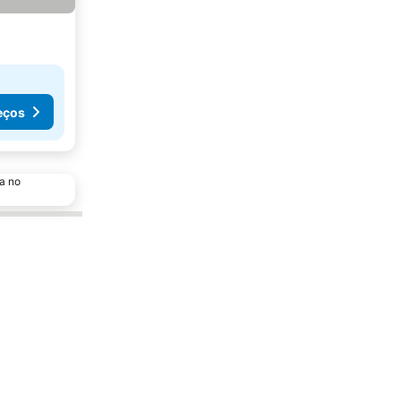
eços
a no