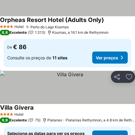
Orpheas Resort Hotel (Adults Only)
Hotel
Perto do Lago Kournas
4 Estrelas
8,8
Excelente
1.313
Kournas, a 16.1 km de Rethymnon
€ 86
De
Consulte os preços de
11 sites
Ver preços
Partilhar
Ad
Villa Givera
Hotel
4 Estrelas
9,9
Excelente
75
Platanes - Platanias Rethymnon, a 4.8 km de Rethymnon
Selecione as datas para ver os preços