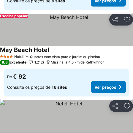
Consulte os preços de
9 sites
Ver preços
Escolha popular
Partilhar
Ad
May Beach Hotel
Hotel
Quartos com vista para o jardim ou piscina
4 Estrelas
8,8
Excelente
1.212
Missiria, a 4.5 km de Rethymnon
€ 92
De
Consulte os preços de
16 sites
Ver preços
Partilhar
Ad