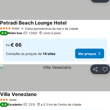
Partilhar
Ad
Petradi Beach Lounge Hotel
Hotel
Vistas panorâmicas do mar e da cidade
4 Estrelas
8,0
Muito boa
1.092
Junto à praia
€ 66
De
Consulte os preços de
14 sites
Ver preços
Partilhar
Ad
Villa Veneziano
Hotel
3 Estrelas
9,8
Excelente
233
a 0.3 km de Centro da cidade