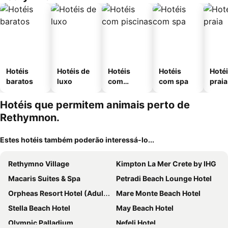
Hotéis
Hotéis de
Hotéis
Hotéis
Hotéi
baratos
luxo
com
com spa
praia
piscinas
Hotéis que permitem animais perto de
Rethymnon.
Estes hotéis também poderão interessá-lo...
Rethymno Village
Kimpton La Mer Crete by IHG
Macaris Suites & Spa
Petradi Beach Lounge Hotel
Orpheas Resort Hotel (Adults Only)
Mare Monte Beach Hotel
Stella Beach Hotel
May Beach Hotel
Olympic Palladium
Nefeli Hotel