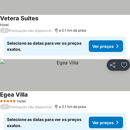
Vetera Suites
Hotel
/
a 0.1 km da praia
Pontuação não disponível
Selecione as datas para ver os preços
Ver preços
exatos.
Partilhar
Ad
Egea Villa
Hotel
5 Estrelas
/
a 0.1 km da praia
Pontuação não disponível
Selecione as datas para ver os preços
Ver preços
exatos.