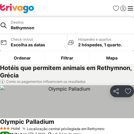
Favoritos
Iniciar
Me
Destino
Rethymnon
Check-in/out
Hóspedes e quartos
Escolha as datas
2 hóspedes, 1 quarto.
Ordenar
Filtrar
Mapa
Hotéis que permitem animais em Rethymnon,
Grécia
Como os pagamentos influenciam os resultados
Partilhar
Ad
Olympic Palladium
Hotel
Localização central privilegiada em Rethymno
3 Estrelas