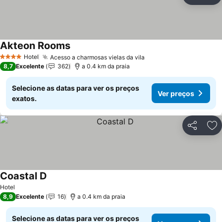
Ad
Akteon Rooms
Hotel
Acesso a charmosas vielas da vila
4 Estrelas
8,7
Excelente
362
a 0.4 km da praia
Selecione as datas para ver os preços
Ver preços
exatos.
Partilhar
Ad
Coastal D
Hotel
8,9
Excelente
16
a 0.4 km da praia
Selecione as datas para ver os preços