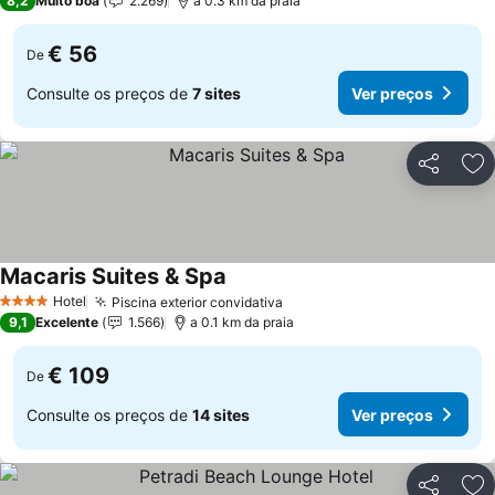
8,2
Muito boa
2.269
a 0.3 km da praia
€ 56
De
Consulte os preços de
7 sites
Ver preços
Partilhar
Ad
Macaris Suites & Spa
Hotel
Piscina exterior convidativa
4 Estrelas
9,1
Excelente
1.566
a 0.1 km da praia
€ 109
De
Consulte os preços de
14 sites
Ver preços