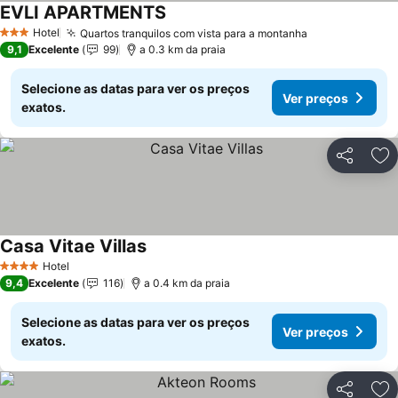
EVLI APARTMENTS
Hotel
Quartos tranquilos com vista para a montanha
3 Estrelas
9,1
Excelente
99
a 0.3 km da praia
Selecione as datas para ver os preços
Ver preços
exatos.
Partilhar
Ad
Casa Vitae Villas
Hotel
4 Estrelas
9,4
Excelente
116
a 0.4 km da praia
Selecione as datas para ver os preços
Ver preços
exatos.
Partilhar