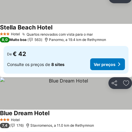
Partilhar
Ad
Stella Beach Hotel
Hotel
Quartos renovados com vista para o mar
3 Estrelas
8,0
Muito boa
563
Panormo, a 19.4 km de Rethymnon
€ 42
De
Consulte os preços de
8 sites
Ver preços
Partilhar
Ad
Blue Dream Hotel
Hotel
3 Estrelas
7,4
176
Stavromenos, a 11.0 km de Rethymnon