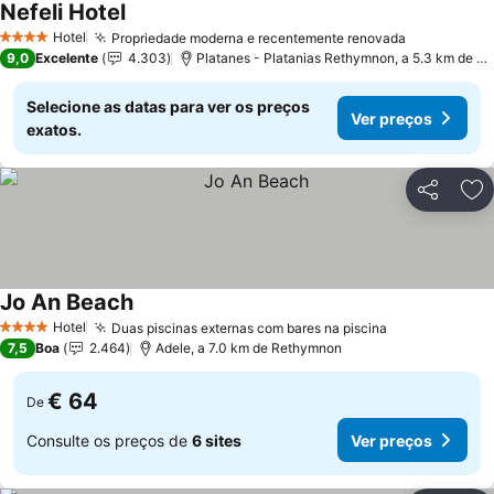
Nefeli Hotel
Hotel
Propriedade moderna e recentemente renovada
4 Estrelas
9,0
Excelente
4.303
Platanes - Platanias Rethymnon, a 5.3 km de Rethymnon
Selecione as datas para ver os preços
Ver preços
exatos.
Partilhar
Ad
Jo An Beach
Hotel
Duas piscinas externas com bares na piscina
4 Estrelas
7,5
Boa
2.464
Adele, a 7.0 km de Rethymnon
€ 64
De
Consulte os preços de
6 sites
Ver preços