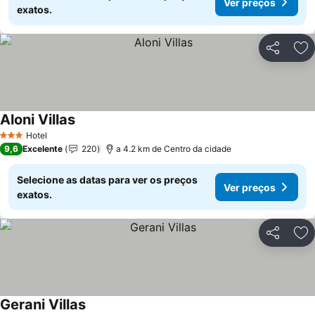
Ver preços
exatos.
Partilhar
Ad
Aloni Villas
Hotel
3 Estrelas
9,6
Excelente
220
a 4.2 km de Centro da cidade
Selecione as datas para ver os preços
Ver preços
exatos.
Partilhar
Ad
Gerani Villas