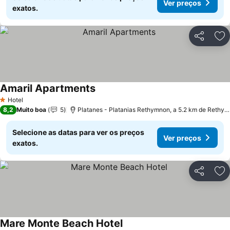
Ver preços
exatos.
Partilhar
Ad
Amaril Apartments
Hotel
1 Estrelas
8,2
Muito boa
5
Platanes - Platanias Rethymnon, a 5.2 km de Rethymnon
Selecione as datas para ver os preços
Ver preços
exatos.
Partilhar
Ad
Mare Monte Beach Hotel