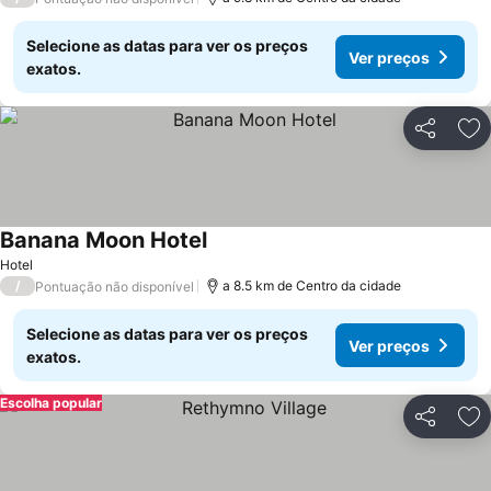
Selecione as datas para ver os preços
Ver preços
exatos.
Partilhar
Ad
Banana Moon Hotel
Hotel
/
a 8.5 km de Centro da cidade
Pontuação não disponível
Selecione as datas para ver os preços
Ver preços
exatos.
Escolha popular
Partilhar
Ad