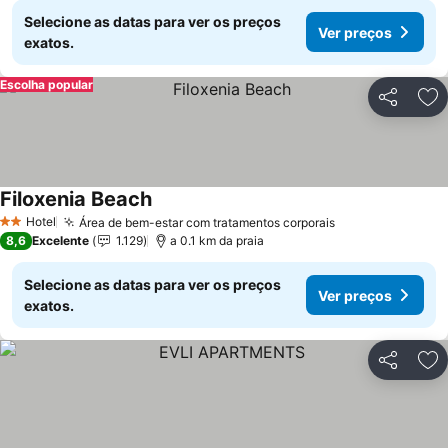
Selecione as datas para ver os preços
Ver preços
exatos.
Escolha popular
Partilhar
Ad
Filoxenia Beach
Hotel
Área de bem-estar com tratamentos corporais
2 Estrelas
8,6
Excelente
1.129
a 0.1 km da praia
Selecione as datas para ver os preços
Ver preços
exatos.
Partilhar
Ad