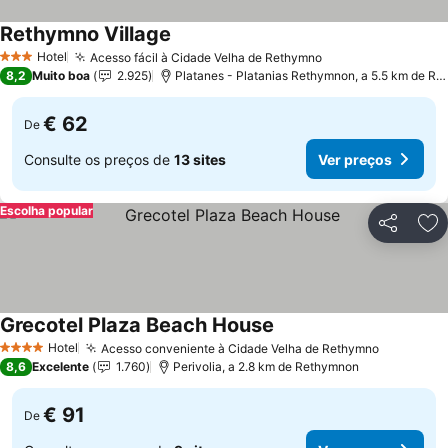
Rethymno Village
Hotel
Acesso fácil à Cidade Velha de Rethymno
3 Estrelas
8,2
Muito boa
2.925
Platanes - Platanias Rethymnon, a 5.5 km de Rethymnon
€ 62
De
Consulte os preços de
13 sites
Ver preços
Escolha popular
Partilhar
Ad
Grecotel Plaza Beach House
Hotel
Acesso conveniente à Cidade Velha de Rethymno
4 Estrelas
8,6
Excelente
1.760
Perivolia, a 2.8 km de Rethymnon
€ 91
De