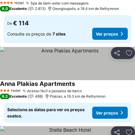
Hotel
Spa de bem-estar com massagens
4 Estrelas
9,0
Excelente
2.813
Georgioupolis, a 18.4 km de Rethymnon
€ 114
De
Consulte os preços de
7 sites
Ver preços
Partilhar
Ad
Anna Plakias Apartments
Hotel
Acesso fácil a passeios de barco
3 Estrelas
9,2
Excelente
488
Plakias, a 16.3 km de Rethymnon
Selecione as datas para ver os preços
Ver preços
exatos.