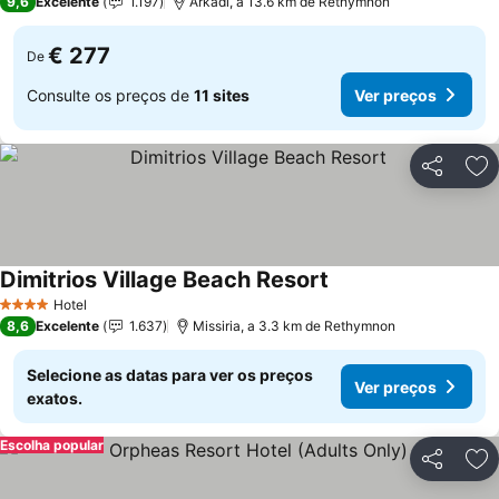
9,6
Excelente
1.197
Arkadi, a 13.6 km de Rethymnon
€ 277
De
Consulte os preços de
11 sites
Ver preços
Partilhar
Ad
Dimitrios Village Beach Resort
Hotel
4 Estrelas
8,6
Excelente
1.637
Missiria, a 3.3 km de Rethymnon
Selecione as datas para ver os preços
Ver preços
exatos.
Escolha popular
Partilhar
Ad