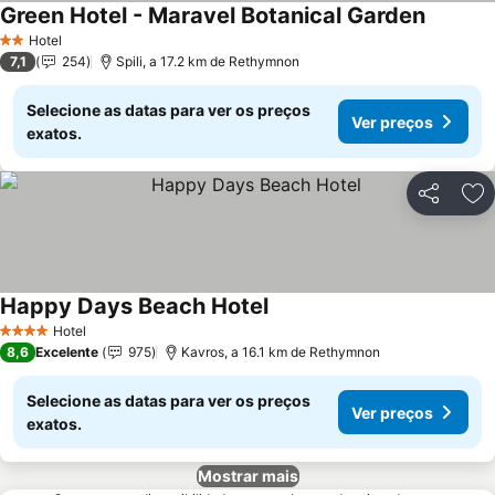
Green Hotel - Maravel Botanical Garden
Hotel
2 Estrelas
7,1
254
Spili, a 17.2 km de Rethymnon
Selecione as datas para ver os preços
Ver preços
exatos.
Partilhar
Ad
Happy Days Beach Hotel
Hotel
4 Estrelas
8,6
Excelente
975
Kavros, a 16.1 km de Rethymnon
Selecione as datas para ver os preços
Ver preços
exatos.
Mostrar mais