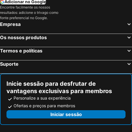
Adicionar no Google
Encontre facilmente os nossos
Lefkogia, pet friendly hotels
Kavros, pet friendly hotels
resultados: adicione o trivago como
Episkopi, pet friendly hotels
Spili, pet friendly hotels
fonte preferencial no Google.
Empresa
Souda, pet friendly hotels
Vryses, pet friendly hotels
Arkadi, pet friendly hotels
Perama, pet friendly hotels
Os nossos produtos
Loutro, pet friendly hotels
Kamilari, pet friendly hotels
Termos e políticas
Stavromenos, pet friendly hotels
Dramia Apokoronou, pet friendly hotels
Triopetra, pet friendly hotels
Chora Sfakion, pet friendly hotels
Suporte
Agia Roumeli, pet friendly hotels
Kalathas, pet friendly hotels
Kounoupidiana, pet friendly hotels
Zaros, pet friendly hotels
Inicie sessão para desfrutar de
vantagens exclusivas para membros
Personalize a sua experiência
Ofertas e preços para membros
Iniciar sessão