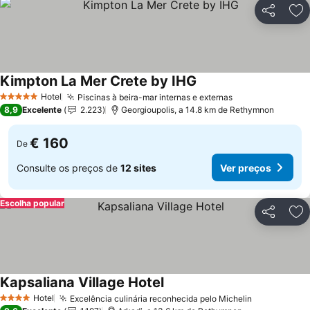
Partilhar
Ad
Kimpton La Mer Crete by IHG
Hotel
Piscinas à beira-mar internas e externas
5 Estrelas
8,9
Excelente
2.223
Georgioupolis, a 14.8 km de Rethymnon
€ 160
De
Consulte os preços de
12 sites
Ver preços
Escolha popular
Partilhar
Ad
Kapsaliana Village Hotel
Hotel
Excelência culinária reconhecida pelo Michelin
4 Estrelas