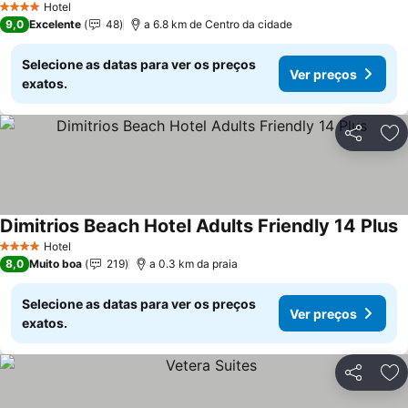
Hotel
4 Estrelas
9,0
Excelente
48
a 6.8 km de Centro da cidade
Selecione as datas para ver os preços
Ver preços
exatos.
Partilhar
Ad
Dimitrios Beach Hotel Adults Friendly 14 Plus
Hotel
4 Estrelas
8,0
Muito boa
219
a 0.3 km da praia
Selecione as datas para ver os preços
Ver preços
exatos.
Partilhar
Ad