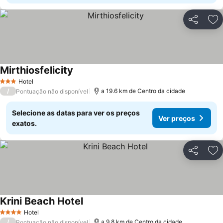
Partilhar
Ad
Mirthiosfelicity
Hotel
3 Estrelas
/
a 19.6 km de Centro da cidade
Pontuação não disponível
Selecione as datas para ver os preços
Ver preços
exatos.
Partilhar
Ad
Krini Beach Hotel
Hotel
4 Estrelas
/
a 9.8 km de Centro da cidade
Pontuação não disponível