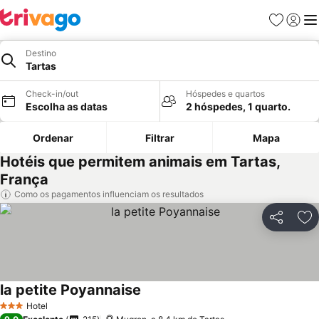
Favoritos
Iniciar
Me
Destino
Tartas
Check-in/out
Hóspedes e quartos
Escolha as datas
2 hóspedes, 1 quarto.
Ordenar
Filtrar
Mapa
Hotéis que permitem animais em Tartas,
França
Como os pagamentos influenciam os resultados
Partilhar
Ad
la petite Poyannaise
Hotel
3 Estrelas