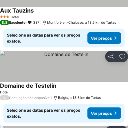
Aux Tauzins
Hotel
3 Estrelas
8,8
Excelente
387
Montfort-en-Chalosse, a 13.5 km de Tartas
Selecione as datas para ver os preços
Ver preços
exatos.
Partilhar
Ad
Domaine de Testelin
Hotel
/
Baigts, a 13.8 km de Tartas
Pontuação não disponível
Selecione as datas para ver os preços
Ver preços
exatos.