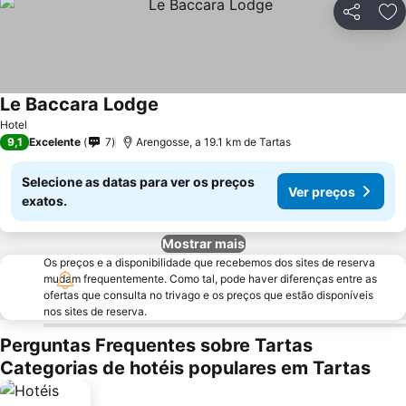
Partilhar
Ad
Le Baccara Lodge
Hotel
9,1
Excelente
7
Arengosse, a 19.1 km de Tartas
Selecione as datas para ver os preços
Ver preços
exatos.
Mostrar mais
Os preços e a disponibilidade que recebemos dos sites de reserva
mudam frequentemente. Como tal, pode haver diferenças entre as
ofertas que consulta no trivago e os preços que estão disponíveis
nos sites de reserva.
Perguntas Frequentes sobre Tartas
Categorias de hotéis populares em Tartas