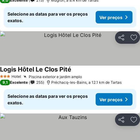
9,0
Excelente
215
Mugron, a 8.4 km de Tartas
Selecione as datas para ver os preços
Ver preços
exatos.
Partilhar
Ad
Logis Hôtel Le Clos Pité
Hotel
Piscina exterior e jardim amplo
3 Estrelas
9,1
Excelente
255
Préchacq-les-Bains, a 12.1 km de Tartas
Selecione as datas para ver os preços
Ver preços
exatos.
Partilhar
Ad