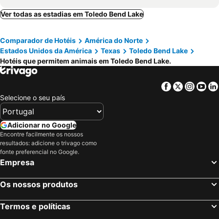
Ver todas as estadias em Toledo Bend Lake
Comparador de Hotéis
América do Norte
Estados Unidos da América
Texas
Toledo Bend Lake
Hotéis que permitem animais em Toledo Bend Lake.
Facebook
Twitter
Insta
Yo
Selecione o seu país
Adicionar no Google
Encontre facilmente os nossos
resultados: adicione o trivago como
fonte preferencial no Google.
Empresa
Os nossos produtos
Termos e políticas