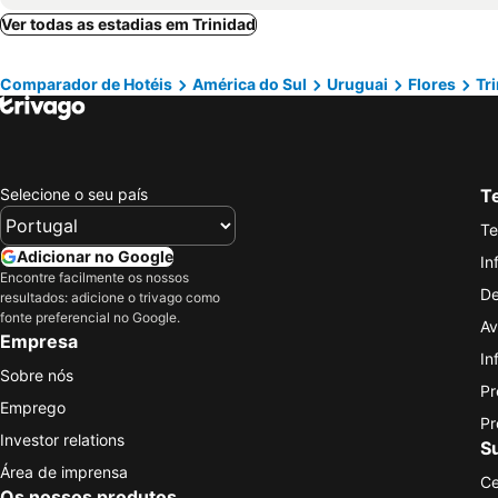
Ver todas as estadias em Trinidad
Comparador de Hotéis
América do Sul
Uruguai
Flores
Tr
Selecione o seu país
Te
Te
Adicionar no Google
In
Encontre facilmente os nossos
De
resultados: adicione o trivago como
fonte preferencial no Google.
Av
Empresa
In
Sobre nós
Pr
Emprego
Pr
Investor relations
S
Área de imprensa
Ce
Os nossos produtos