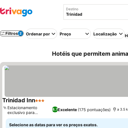
Destino
Filtros
2
Ordenar por
Preço
Localização
H
Hotéis que permitem animai
Trinidad Inn
3 Estrelas
Ver preços
Estacionamento
Excelente
(175 pontuações)
8,7
a 3.5 
exclusivo para
Ver preços
hóspedes
Selecione as datas para ver os preços exatos.