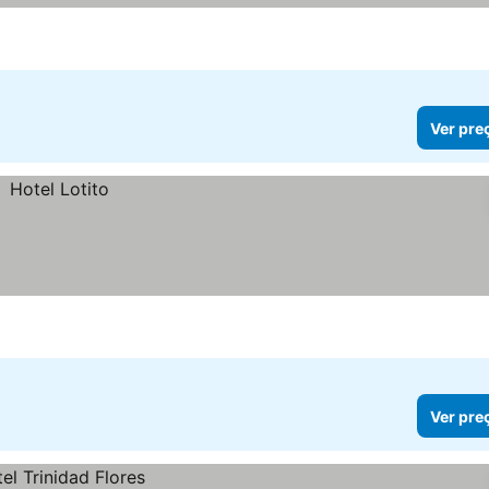
Ver pre
Ver pre