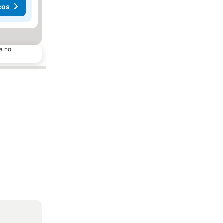
ços
a no