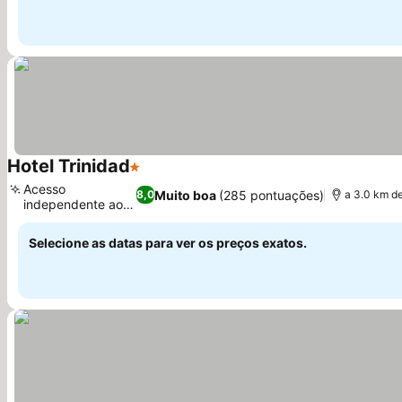
Hotel Trinidad
1 Estrelas
Ver preços
Acesso
Muito boa
(285 pontuações)
8,0
a 3.0 km d
independente ao
Ver preços
quarto
Selecione as datas para ver os preços exatos.