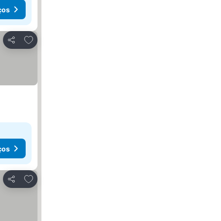
ços
Adicionar aos favoritos
Partilhar
ços
Adicionar aos favoritos
Partilhar