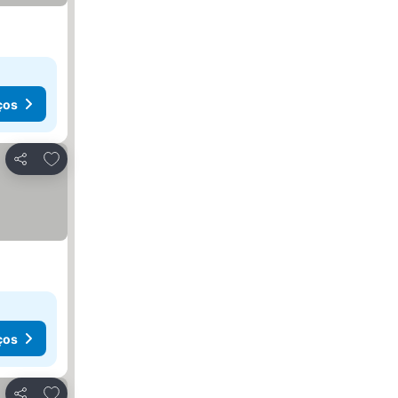
ços
Adicionar aos favoritos
Partilhar
ços
Adicionar aos favoritos