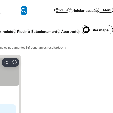
PT · €
Menu
Iniciar sessão
.
Ver mapa
 incluído
Piscina
Estacionamento
Aparthotel
Cancelamento gra
o os pagamentos influenciam os resultados
Adicionar aos favoritos
Partilhar