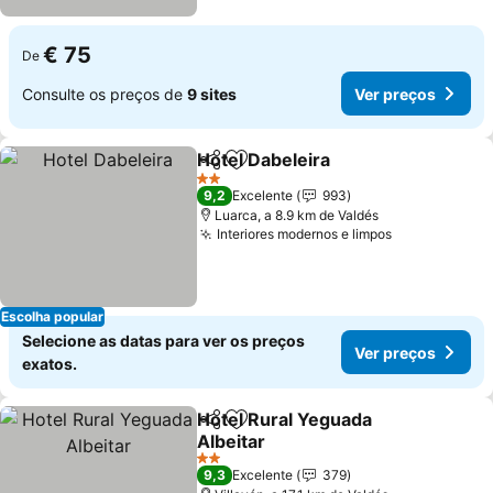
€ 75
De
Consulte os preços de
9 sites
Ver preços
Hotel Dabeleira
Partilhar
Adicionar aos favoritos
Ver preços
2 Estrelas
9,2
Excelente
993
Luarca, a 8.9 km de Valdés
Interiores modernos e limpos
Ver preços
Escolha popular
Selecione as datas para ver os preços
Ver preços
exatos.
Hotel Rural Yeguada
Partilhar
Adicionar aos favoritos
Albeitar
Ver preços
2 Estrelas
9,3
Excelente
379