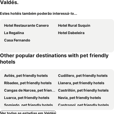
Valdés.
Estes hotéis também poderão interessá-lo...
Hotel Restaurante Canero
Hotel Rural Suquin
La Regalina
Hotel Dabeleira
Casa Fernando
Other popular destinations with pet friendly
hotels
Avilés, pet friendly hotels
Cudillero, pet friendly hotels
Ribadeo, pet friendly hotels
Llanera, pet friendly hotels
Cangas de Narcea, pet friendly hotels
Castrillón, pet friendly hotels
Luarca, pet friendly hotels
Navia, pet friendly hotels
Somiedo, pet friendly hotels
Castropol, pet friendly hotels
Belmonte de Miranda, pet friendly hotels
Villayón, pet friendly hotels
Ver todas as estadias em Valdés