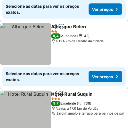
Selecione as datas para ver os preços
Ver preços
exatos.
Albergue Belen
Partilhar
Adicionar aos favoritos
Ver preços
2 Estrelas
8,4
Muito boa
42
a 11.4 km de Centro da cidade
Selecione as datas para ver os preços
Ver preços
exatos.
Hotel Rural Suquin
Partilhar
Adicionar aos favoritos
Ver pre
3 Estrelas
9,7
Excelente
738
Navia, a 17.0 km de Valdés
Jardim amplo e terraço para banhos de sol
V