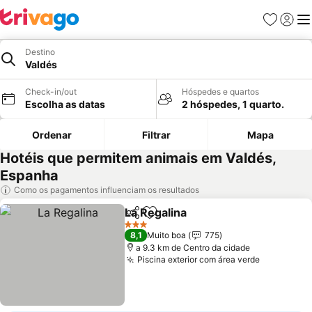
Favoritos
Iniciar
Me
Destino
Valdés
Check-in/out
Hóspedes e quartos
Escolha as datas
2 hóspedes, 1 quarto.
Ordenar
Filtrar
Mapa
Hotéis que permitem animais em Valdés,
Espanha
Como os pagamentos influenciam os resultados
La Regalina
Partilhar
Adicionar aos favoritos
Ver preços
3 Estrelas
8,1
Muito boa
775
a 9.3 km de Centro da cidade
Piscina exterior com área verde
Ver preço