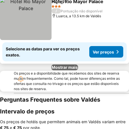
Hotel Río Mayor Palace
Partilhar
Adicionar aos favoritos
Ver
3 Estrelas
/
Pontuação não disponível
Luarca, a 13.5 km de Valdés
Selecione as datas para ver os preços
Ver preços
exatos.
Mostrar mais
Os preços e a disponibilidade que recebemos dos sites de reserva
mudam frequentemente. Como tal, pode haver diferenças entre as
ofertas que consulta no trivago e os preços que estão disponíveis
nos sites de reserva.
Perguntas Frequentes sobre Valdés
Intervalo de preços
Os preços de hotéis que permitem animais em Valdés variam entre
‎€ 75
e
‎€ 75
por noite.