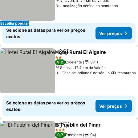
Villayón, a 17.1 km de Valdés
Localização cênica na montanha
Ver preç
Escolha popular
Selecione as datas para ver os preços
Ver preços
exatos.
Hotel Rural El Algaire
Partilhar
Adicionar aos favoritos
Ver 
2 Estrelas
9,2
Excelente
371
Salas, a 17.4 km de Valdés
'Casa de Indianos' do século XIX restaurada
Selecione as datas para ver os preços
Ver preços
exatos.
El Pueblín del Pinar
Partilhar
Adicionar aos favoritos
Ver pre
3 Estrelas
9,7
Excelente
94