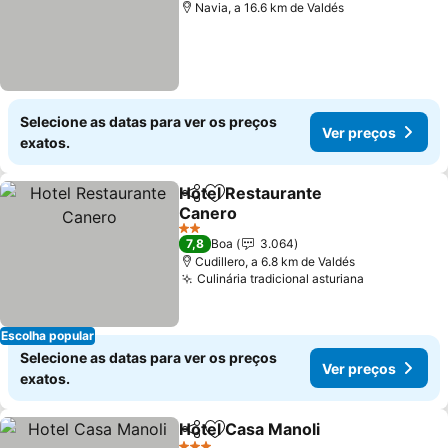
Navia, a 16.6 km de Valdés
Selecione as datas para ver os preços
Ver preços
exatos.
Hotel Restaurante
Partilhar
Adicionar aos favoritos
Canero
Ver preços
2 Estrelas
7,8
Boa
3.064
Cudillero, a 6.8 km de Valdés
Culinária tradicional asturiana
Ver preços
Escolha popular
Selecione as datas para ver os preços
Ver preços
exatos.
Hotel Casa Manoli
Partilhar
Adicionar aos favoritos
Ver pre