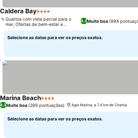
Caldera Bay
4 Estrelas
Ver preços
Quartos com vista parcial para o
Muito boa
(994 pontuaç
8,3
mar, Ofertas de bem-estar e
Ver preços
relaxamento
Selecione as datas para ver os preços exatos.
Marina Beach
4 Estrelas
Ver preços
Muito boa
(289 pontuações)
8,3
Agia Marina, a 7.4 km de Chania
Selecione as datas para ver os preços exatos.