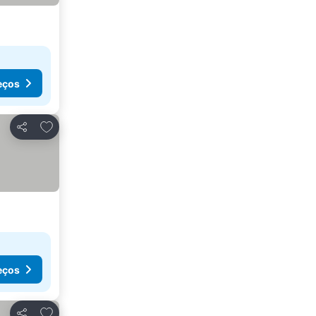
eços
Adicionar aos favoritos
Partilhar
eços
Adicionar aos favoritos