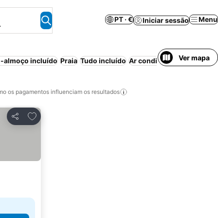
PT · €
Menu
Iniciar sessão
.
Ver mapa
-almoço incluído
Praia
Tudo incluído
Ar condicionado
Aparthot
o os pagamentos influenciam os resultados
Adicionar aos favoritos
Partilhar