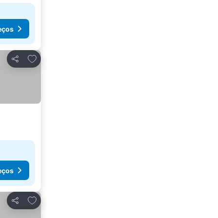
eços
Adicionar aos favoritos
Partilhar
eços
Adicionar aos favoritos
Partilhar