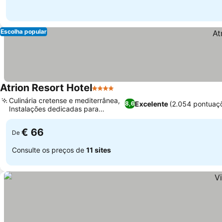
Escolha popular
Atrion Resort Hotel
4 Estrelas
Ver preços
Culinária cretense e mediterrânea,
Excelente
(2.054 pontuaç
8,6
Instalações dedicadas para
Ver preços
crianças
€ 66
De
Consulte os preços de
11 sites