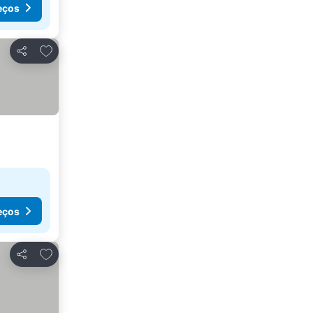
eços
Adicionar aos favoritos
Partilhar
eços
Adicionar aos favoritos
Partilhar