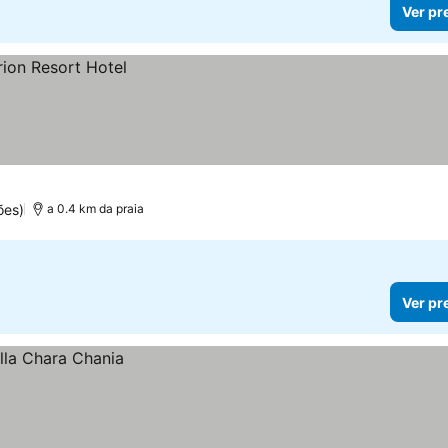
Ver pr
ões)
a 0.4 km da praia
Ver pr