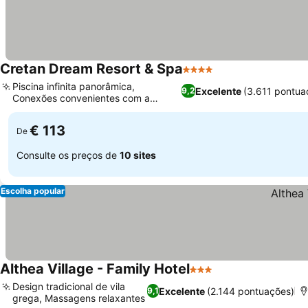
Cretan Dream Resort & Spa
4 Estrelas
Ver preços
Piscina infinita panorâmica,
Excelente
(3.611 pontua
9,2
Conexões convenientes com a
Ver preços
cidade de Chania
€ 113
De
Consulte os preços de
10 sites
Escolha popular
Althea Village - Family Hotel
3 Estrelas
Ver preços
Design tradicional de vila
Excelente
(2.144 pontuações)
9,1
grega, Massagens relaxantes