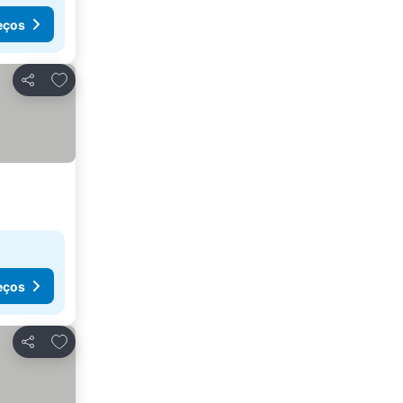
eços
Adicionar aos favoritos
Partilhar
eços
Adicionar aos favoritos
Partilhar