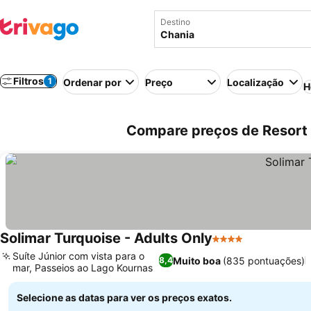
Destino
Filtros
1
Ordenar por
Preço
Localização
H
Compare preços de Resort 
Solimar Turquoise - Adults Only
4 Estrelas
Ver preços
Suíte Júnior com vista para o
Muito boa
(835 pontuações)
8,4
mar, Passeios ao Lago Kournas
Ver preços
Selecione as datas para ver os preços exatos.