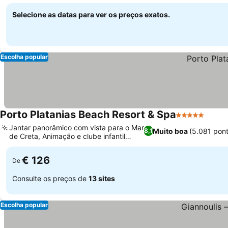
Ver preços
Selecione as datas para ver os preços exatos.
Escolha popular
Porto Platanias Beach Resort & Spa
5 Estrelas
Ver p
Jantar panorâmico com vista para o Mar
Muito boa
(5.081 pon
8,1
de Creta, Animação e clube infantil
Ver preços
vibrantes
€ 126
De
Consulte os preços de
13 sites
Escolha popular