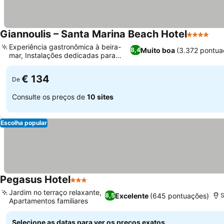
Giannoulis – Santa Marina Beach Hotel
4 Estrelas
Ver
Experiência gastronômica à beira-
Muito boa
(3.372 pontua
8,4
mar, Instalações dedicadas para
Ver preços
crianças
€ 134
De
Consulte os preços de
10 sites
Escolha popular
Pegasus Hotel
3 Estrelas
Ver preços
Jardim no terraço relaxante,
Excelente
(645 pontuações)
8,5
S
Apartamentos familiares
Ver preços
Selecione as datas para ver os preços exatos.