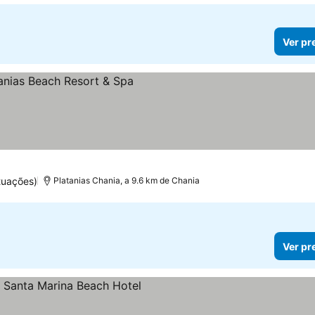
Ver pr
reços
tuações)
Platanias Chania, a 9.6 km de Chania
Ver pr