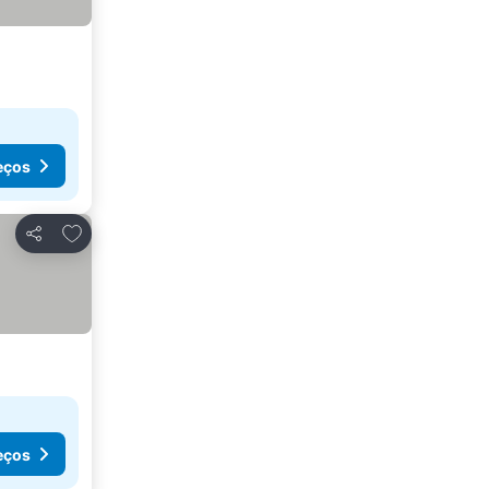
eços
Adicionar aos favoritos
Partilhar
eços