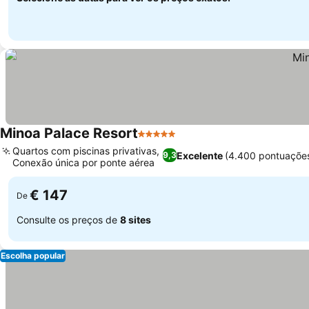
Minoa Palace Resort
5 Estrelas
Ver preços
Quartos com piscinas privativas,
Excelente
(4.400 pontuaçõe
9,3
Conexão única por ponte aérea
Ver preços
€ 147
De
Consulte os preços de
8 sites
Escolha popular