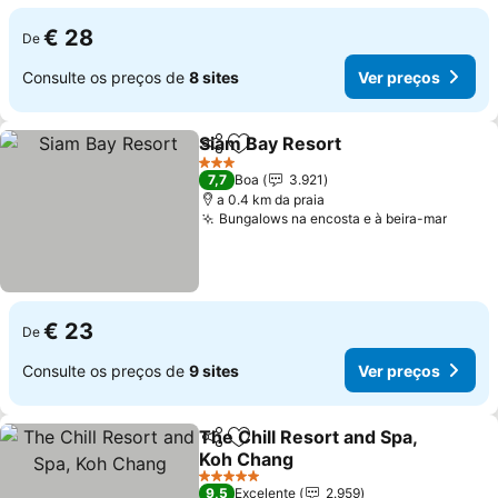
€ 28
De
Consulte os preços de
8 sites
Ver preços
Siam Bay Resort
Partilhar
Adicionar aos favoritos
3 Estrelas
7,7
Boa
3.921
a 0.4 km da praia
Bungalows na encosta e à beira-mar
€ 23
De
Consulte os preços de
9 sites
Ver preços
The Chill Resort and Spa,
Partilhar
Adicionar aos favoritos
Koh Chang
5 Estrelas
9,5
Excelente
2.959