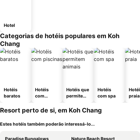
Hotel
Categorias de hotéis populares em Koh
Chang
Hotéis
Hotéis
Hotéis que
Hotéis
Hotéi
baratos
com
permitem
com spa
praia
piscinas
animais
Resort perto de si, em Koh Chang
Estes hotéis também poderão interessá-lo...
Paradise Bungalows
Nature Beach Resort