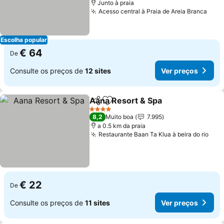
Junto à praia
Acesso central à Praia de Areia Branca
Escolha popular
€ 64
De
Consulte os preços de
12 sites
Ver preços
Aana Resort & Spa
Partilhar
Adicionar aos favoritos
4 Estrelas
8,2
Muito boa
7.995
a 0.5 km da praia
Restaurante Baan Ta Klua à beira do rio
€ 22
De
Consulte os preços de
11 sites
Ver preços