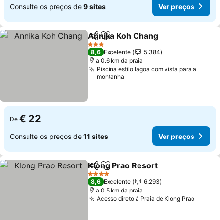
Consulte os preços de
9 sites
Ver preços
Annika Koh Chang
Partilhar
Adicionar aos favoritos
3 Estrelas
8,6
Excelente
5.384
a 0.6 km da praia
Piscina estilo lagoa com vista para a
montanha
€ 22
De
Consulte os preços de
11 sites
Ver preços
Klong Prao Resort
Partilhar
Adicionar aos favoritos
4 Estrelas
8,6
Excelente
6.293
a 0.5 km da praia
Acesso direto à Praia de Klong Prao