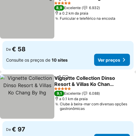
Partilhar
Adicionar aos favoritos
5 Estrelas
8,9
Excelente
6.932
a 0.2 km da praia
Funicular e teleférico na encosta
€ 58
De
Consulte os preços de
10 sites
Ver preços
Vignette Collection Dinso
Partilhar
Adicionar aos favoritos
Resort & Villas Ko Chang
By Ihg
5 Estrelas
9,1
Excelente
6.088
a 0.1 km da praia
Clube à beira-mar com diversas opções
gastronômicas
€ 97
De