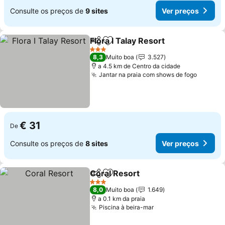
Consulte os preços de
9 sites
Ver preços
Flora I Talay Resort
Partilhar
Adicionar aos favoritos
3 Estrelas
8,3
Muito boa
3.527
a 4.5 km de Centro da cidade
Jantar na praia com shows de fogo
€ 31
De
Consulte os preços de
8 sites
Ver preços
Coral Resort
Partilhar
Adicionar aos favoritos
3 Estrelas
8,0
Muito boa
1.649
a 0.1 km da praia
Piscina à beira-mar