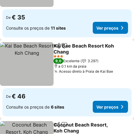
€ 35
De
Consulte os preços de
11 sites
Ver preços
Kai Bae Beach Resort Koh
Partilhar
Adicionar aos favoritos
Chang
3 Estrelas
9,0
Excelente
3.297
a 0.1 km da praia
Acesso direto à Praia de Kai Bae
€ 46
De
Consulte os preços de
6 sites
Ver preços
Coconut Beach Resort,
Partilhar
Adicionar aos favoritos
Koh Chang