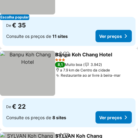
Escolha popular
€ 35
De
Consulte os preços de
11 sites
Ver preços
Banpu Koh Chang Hotel
Partilhar
Adicionar aos favoritos
3 Estrelas
8,1
Muito boa
3.942
a 7.9 km de Centro da cidade
Restaurante ao ar livre à beira-mar
€ 22
De
Consulte os preços de
8 sites
Ver preços
SYLVAN Koh Chang