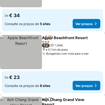
€ 34
De
Consulte os preços de
5 sites
Ver preços
Apple Beachfront Resort
Partilhar
Adicionar aos favoritos
3 Estrelas
7,2
1.294
a 0.1 km da praia
Bungalows com vista para o mar
€ 23
De
Consulte os preços de
8 sites
Ver preços
Koh Chang Grand View
Partilhar
Adicionar aos favoritos
Resort