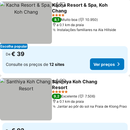
Kacha Resort & Spa, Koh
Partilhar
Adicionar aos favoritos
Chang
4 Estrelas
8,1
Muito boa
10.950
a 0.1 km da praia
Instalações familiares na Ala Hillside
Escolha popular
€ 39
De
Consulte os preços de
12 sites
Ver preços
Santhiya Koh Chang
Partilhar
Adicionar aos favoritos
Resort
5 Estrelas
9,2
Excelente
7.506
a 0.1 km da praia
Jantar ao pôr do sol na Praia de Klong Prao