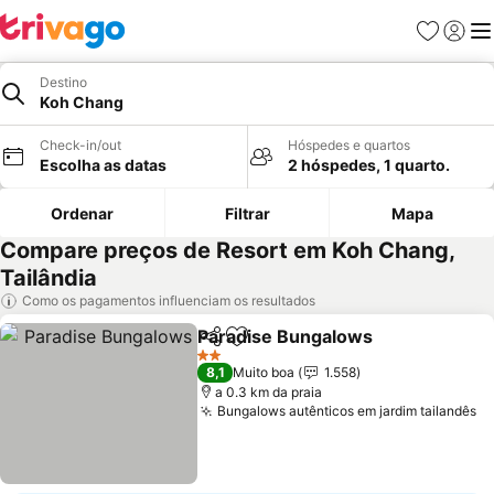
Favoritos
Iniciar
Me
Destino
Koh Chang
Check-in/out
Hóspedes e quartos
Escolha as datas
2 hóspedes, 1 quarto.
Ordenar
Filtrar
Mapa
Compare preços de Resort em Koh Chang,
Tailândia
Como os pagamentos influenciam os resultados
Paradise Bungalows
Partilhar
Adicionar aos favoritos
2 Estrelas
8,1
Muito boa
1.558
a 0.3 km da praia
Bungalows autênticos em jardim tailandês