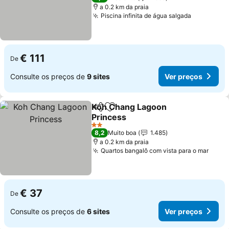
a 0.2 km da praia
Piscina infinita de água salgada
€ 111
De
Consulte os preços de
9 sites
Ver preços
Koh Chang Lagoon
Partilhar
Adicionar aos favoritos
Princess
2 Estrelas
8,2
Muito boa
1.485
a 0.2 km da praia
Quartos bangalô com vista para o mar
€ 37
De
Consulte os preços de
6 sites
Ver preços