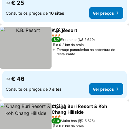
€ 25
De
Consulte os preços de
10 sites
Ver preços
K.B. Resort
Partilhar
Adicionar aos favoritos
3 Estrelas
8,7
Excelente
2.649
a 0.2 km da praia
Terraço panorâmico na cobertura do
restaurante
€ 46
De
Consulte os preços de
7 sites
Ver preços
Chang Buri Resort & Koh
Partilhar
Adicionar aos favoritos
Chang Hillside
3 Estrelas
8,0
Muito boa
5.675
a 0.6 km da praia