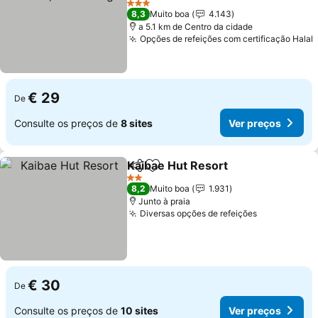
3 Estrelas
8,3
Muito boa
4.143
a 5.1 km de Centro da cidade
Opções de refeições com certificação Halal
€ 29
De
Consulte os preços de
8 sites
Ver preços
Kaibae Hut Resort
Partilhar
Adicionar aos favoritos
2 Estrelas
8,2
Muito boa
1.931
Junto à praia
Diversas opções de refeições
€ 30
De
Consulte os preços de
10 sites
Ver preços