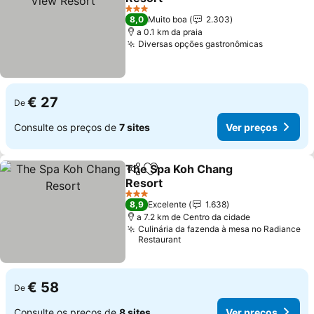
3 Estrelas
8,0
Muito boa
2.303
a 0.1 km da praia
Diversas opções gastronômicas
€ 27
De
Consulte os preços de
7 sites
Ver preços
The Spa Koh Chang
Partilhar
Adicionar aos favoritos
Resort
3 Estrelas
8,9
Excelente
1.638
a 7.2 km de Centro da cidade
Culinária da fazenda à mesa no Radiance
Restaurant
€ 58
De
Consulte os preços de
8 sites
Ver preços