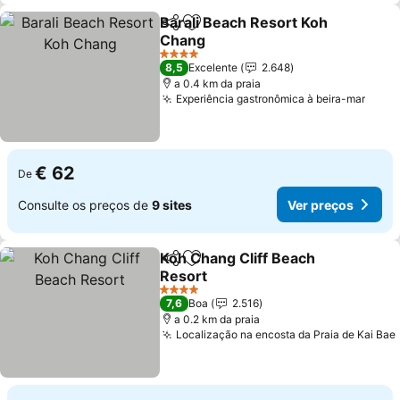
Barali Beach Resort Koh
Partilhar
Adicionar aos favoritos
Chang
4 Estrelas
8,5
Excelente
2.648
a 0.4 km da praia
Experiência gastronômica à beira-mar
€ 62
De
Consulte os preços de
9 sites
Ver preços
Koh Chang Cliff Beach
Partilhar
Adicionar aos favoritos
Resort
4 Estrelas
7,6
Boa
2.516
a 0.2 km da praia
Localização na encosta da Praia de Kai Bae