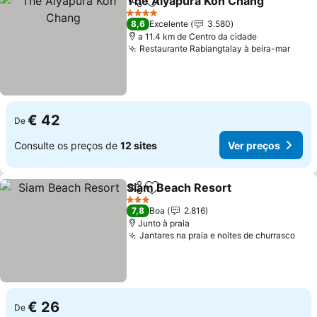
The Aiyapura Koh Chang
Partilhar
Adicionar aos favoritos
4 Estrelas
8,6
Excelente
3.580
a 11.4 km de Centro da cidade
Restaurante Rabiangtalay à beira-mar
€ 42
De
Consulte os preços de
12 sites
Ver preços
Siam Beach Resort
Partilhar
Adicionar aos favoritos
3 Estrelas
7,8
Boa
2.816
Junto à praia
Jantares na praia e noites de churrasco
€ 26
De