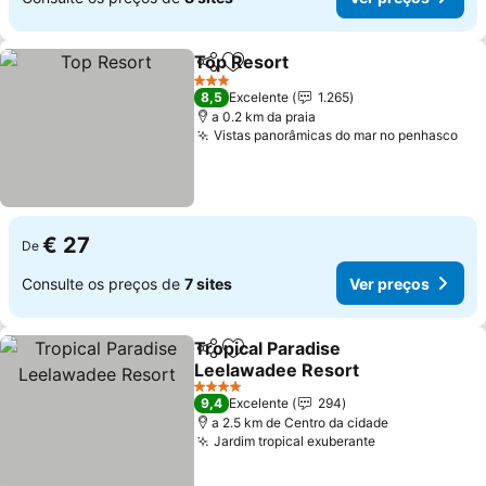
Top Resort
Partilhar
Adicionar aos favoritos
3 Estrelas
8,5
Excelente
1.265
a 0.2 km da praia
Vistas panorâmicas do mar no penhasco
€ 27
De
Consulte os preços de
7 sites
Ver preços
Tropical Paradise
Partilhar
Adicionar aos favoritos
Leelawadee Resort
4 Estrelas
9,4
Excelente
294
a 2.5 km de Centro da cidade
Jardim tropical exuberante