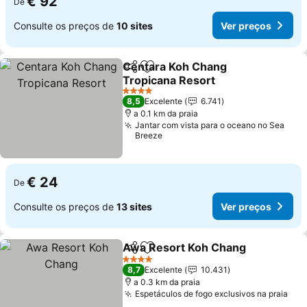
€ 92
De
Consulte os preços de
10 sites
Ver preços
Centara Koh Chang
Partilhar
Adicionar aos favoritos
Tropicana Resort
4 Estrelas
8,5
Excelente
6.741
a 0.1 km da praia
Jantar com vista para o oceano no Sea
Breeze
€ 24
De
Consulte os preços de
13 sites
Ver preços
Awa Resort Koh Chang
Partilhar
Adicionar aos favoritos
4 Estrelas
8,7
Excelente
10.431
a 0.3 km da praia
Espetáculos de fogo exclusivos na praia