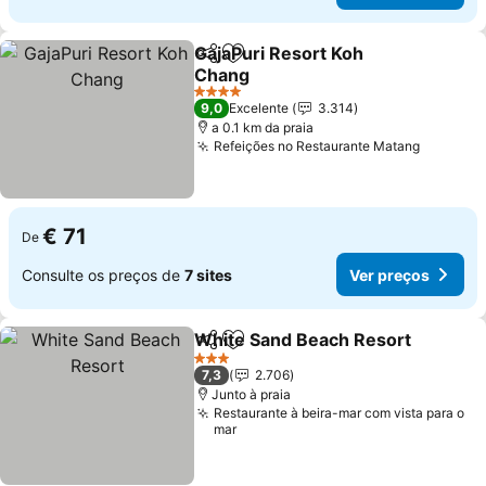
GajaPuri Resort Koh
Partilhar
Adicionar aos favoritos
Chang
4 Estrelas
9,0
Excelente
3.314
a 0.1 km da praia
Refeições no Restaurante Matang
€ 71
De
Consulte os preços de
7 sites
Ver preços
White Sand Beach Resort
Partilhar
Adicionar aos favoritos
3 Estrelas
7,3
2.706
Junto à praia
Restaurante à beira-mar com vista para o
mar