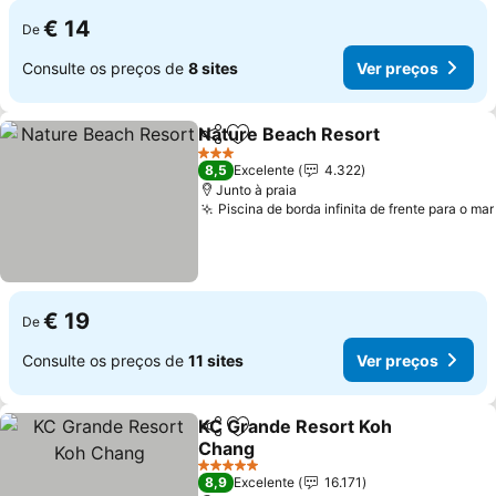
€ 14
De
Consulte os preços de
8 sites
Ver preços
Nature Beach Resort
Partilhar
Adicionar aos favoritos
3 Estrelas
8,5
Excelente
4.322
Junto à praia
Piscina de borda infinita de frente para o mar
€ 19
De
Consulte os preços de
11 sites
Ver preços
KC Grande Resort Koh
Partilhar
Adicionar aos favoritos
Chang
5 Estrelas
8,9
Excelente
16.171