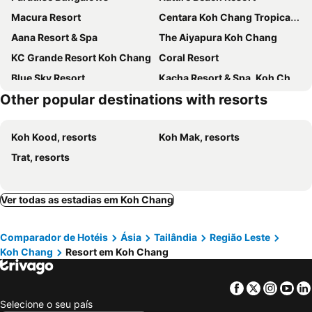
Macura Resort
Centara Koh Chang Tropicana Resort
Aana Resort & Spa
The Aiyapura Koh Chang
KC Grande Resort Koh Chang
Coral Resort
Blue Sky Resort
Kacha Resort & Spa, Koh Chang
Other popular destinations with resorts
Boonya Resort Koh Chang
GajaPuri Resort Koh Chang
TP Hut Bungalows
Vignette Collection Dinso Resort & Villas Ko Chang By Ihg
Koh Kood, resorts
Koh Mak, resorts
Siam Bay Resort
SYLVAN Koh Chang
Trat, resorts
Annika Koh Chang
Chivapuri Beach Resort
Awa Resort Koh Chang
Coconut Beach Resort, Koh Chang
Koh Chang
Sea Flower Resort
Ver todas as estadias em Koh Chang
LITTLE EDEN Bungalows
Klong Prao Resort
Comparador de Hotéis
Ásia
Tailândia
Região Leste
Kohchang Privilege
Bhuvarin Resort
Koh Chang
Resort em Koh Chang
Indie Beach Bungalows
Santhiya Koh Chang Resort
The Chill Resort and Spa, Koh Chang
Koh Chang Lagoon Princess
Facebook
Twitter
Insta
Yo
Chang Buri Resort & Koh Chang Hillside
Top Resort
Selecione o seu país