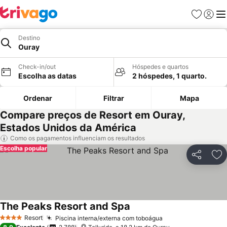
Favoritos
Iniciar
Me
Destino
Ouray
Check-in/out
Hóspedes e quartos
Escolha as datas
2 hóspedes, 1 quarto.
Ordenar
Filtrar
Mapa
Compare preços de Resort em Ouray,
Estados Unidos da América
Como os pagamentos influenciam os resultados
Escolha popular
Partilhar
Ad
The Peaks Resort and Spa
Resort
Piscina interna/externa com toboágua
4 Estrelas