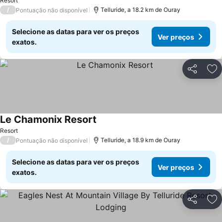
Resort
/
Telluride, a 18.2 km de Ouray
Pontuação não disponível
Selecione as datas para ver os preços
Ver preços
exatos.
Partilhar
Ad
Le Chamonix Resort
Resort
/
Telluride, a 18.9 km de Ouray
Pontuação não disponível
Selecione as datas para ver os preços
Ver preços
exatos.
Partilhar
Ad