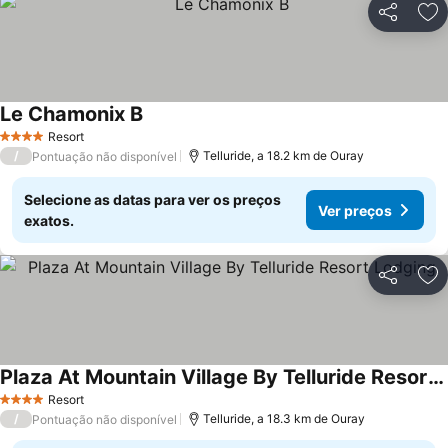
Partilhar
Ad
Le Chamonix B
Resort
4 Estrelas
/
Telluride, a 18.2 km de Ouray
Pontuação não disponível
Selecione as datas para ver os preços
Ver preços
exatos.
Partilhar
Ad
Plaza At Mountain Village By Telluride Resort Lodging
Resort
4 Estrelas
/
Telluride, a 18.3 km de Ouray
Pontuação não disponível