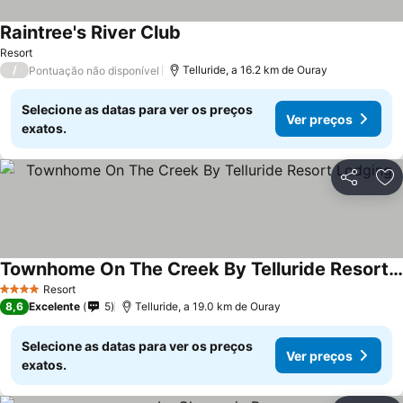
Raintree's River Club
Resort
/
Telluride, a 16.2 km de Ouray
Pontuação não disponível
Selecione as datas para ver os preços
Ver preços
exatos.
Partilhar
Ad
Townhome On The Creek By Telluride Resort Lodging
Resort
4 Estrelas
8,6
Excelente
5
Telluride, a 19.0 km de Ouray
Selecione as datas para ver os preços
Ver preços
exatos.