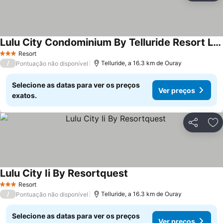
Lulu City Condominium By Telluride Resort Lodging
Resort
3 Estrelas
/
Telluride, a 16.3 km de Ouray
Pontuação não disponível
Selecione as datas para ver os preços
Ver preços
exatos.
Partilhar
Ad
Lulu City Ii By Resortquest
Resort
3 Estrelas
/
Telluride, a 16.3 km de Ouray
Pontuação não disponível
Selecione as datas para ver os preços
Ver preços