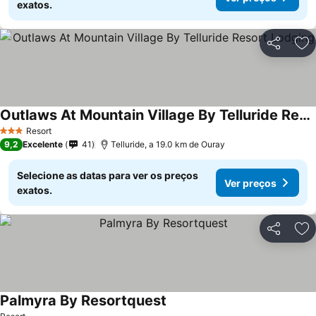
exatos.
Partilhar
Ad
Outlaws At Mountain Village By Telluride Resort Lodging
Resort
3 Estrelas
9,2
Excelente
41
Telluride, a 19.0 km de Ouray
Selecione as datas para ver os preços
Ver preços
exatos.
Partilhar
Ad
Palmyra By Resortquest