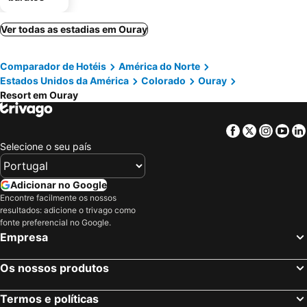
Ver todas as estadias em Ouray
Comparador de Hotéis
América do Norte
Estados Unidos da América
Colorado
Ouray
Resort em Ouray
Facebook
Twitter
Insta
Yo
Selecione o seu país
Adicionar no Google
Encontre facilmente os nossos
resultados: adicione o trivago como
fonte preferencial no Google.
Empresa
Os nossos produtos
Termos e políticas