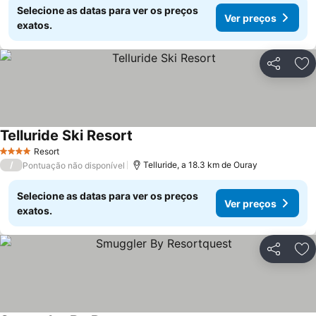
Selecione as datas para ver os preços
Ver preços
exatos.
Partilhar
Ad
Telluride Ski Resort
Resort
4 Estrelas
/
Telluride, a 18.3 km de Ouray
Pontuação não disponível
Selecione as datas para ver os preços
Ver preços
exatos.
Partilhar
Ad