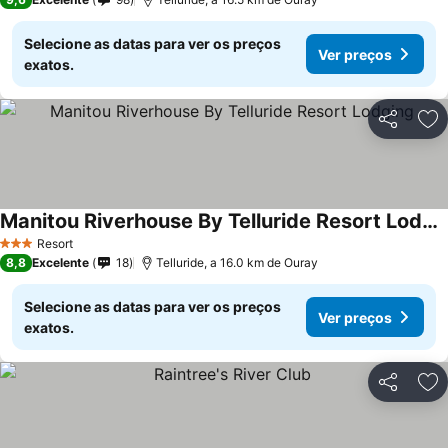
Selecione as datas para ver os preços
Ver preços
exatos.
Partilhar
Ad
Manitou Riverhouse By Telluride Resort Lodging
Resort
3 Estrelas
8,8
Excelente
18
Telluride, a 16.0 km de Ouray
Selecione as datas para ver os preços
Ver preços
exatos.
Partilhar
Ad