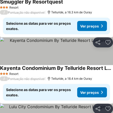
Smuggler By Resortquest
Resort
3 Estrelas
/
Telluride, a 16.3 km de Ouray
Pontuação não disponível
Selecione as datas para ver os preços
Ver preços
exatos.
Partilhar
Ad
Kayenta Condominium By Telluride Resort Lodging
Resort
3 Estrelas
/
Telluride, a 18.4 km de Ouray
Pontuação não disponível
Selecione as datas para ver os preços
Ver preços
exatos.
Partilhar
Ad