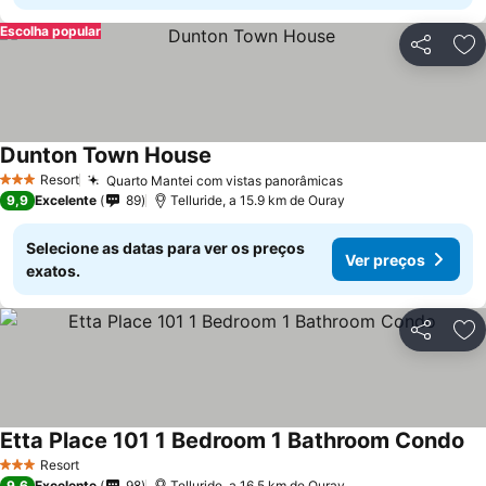
Escolha popular
Partilhar
Ad
Dunton Town House
Resort
Quarto Mantei com vistas panorâmicas
3 Estrelas
9,9
Excelente
89
Telluride, a 15.9 km de Ouray
Selecione as datas para ver os preços
Ver preços
exatos.
Partilhar
Ad
Etta Place 101 1 Bedroom 1 Bathroom Condo
Resort
3 Estrelas
9,6
Excelente
98
Telluride, a 16.5 km de Ouray