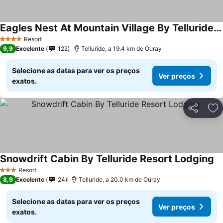
Eagles Nest At Mountain Village By Telluride Resort Lodging
Resort
4 Estrelas
9,9
Excelente
122
Telluride, a 19.4 km de Ouray
Selecione as datas para ver os preços
Ver preços
exatos.
Partilhar
Ad
Snowdrift Cabin By Telluride Resort Lodging
Resort
3 Estrelas
8,9
Excelente
24
Telluride, a 20.0 km de Ouray
Selecione as datas para ver os preços
Ver preços
exatos.