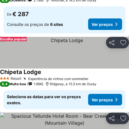
8,9
Excelente
2.788
Telluride, a 18.2 km de Ouray
€ 287
De
Consulte os preços de
6 sites
Ver preços
Escolha popular
Partilhar
Ad
Chipeta Lodge
Resort
Experiência de vinhos com sommelier
3 Estrelas
8,4
Muito boa
1.966
Ridgway, a 15.5 km de Ouray
Selecione as datas para ver os preços
Ver preços
exatos.
Partilhar
Ad