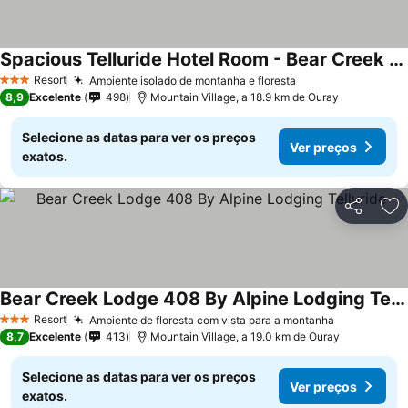
Spacious Telluride Hotel Room - Bear Creek Lodge (Mountain Village)
Resort
Ambiente isolado de montanha e floresta
3 Estrelas
8,9
Excelente
498
Mountain Village, a 18.9 km de Ouray
Selecione as datas para ver os preços
Ver preços
exatos.
Partilhar
Ad
Bear Creek Lodge 408 By Alpine Lodging Telluride
Resort
Ambiente de floresta com vista para a montanha
3 Estrelas
8,7
Excelente
413
Mountain Village, a 19.0 km de Ouray
Selecione as datas para ver os preços
Ver preços
exatos.