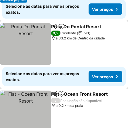
Selecione as datas para ver os preços
Ver preços
exatos.
Praia Do Pontal Resort
Partilhar
Adicionar aos favoritos
Ver
9,2
Excelente
511
a 33.2 km de Centro da cidade
Selecione as datas para ver os preços
Ver preços
exatos.
Flat - Ocean Front Resort
Partilhar
Adicionar aos favoritos
/
Pontuação não disponível
a 0.2 km da praia