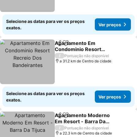
Selecione as datas para ver os preços
Ver preços
exatos.
Apartamento Em
Partilhar
Adicionar aos favoritos
Condominio Resort
Recreio Dos
Ver preços
/
Pontuação não disponível
Bandeirantes
a 31.2 km de Centro da cidade
Selecione as datas para ver os preços
Ver preços
exatos.
Apartamento Moderno
Partilhar
Adicionar aos favoritos
Em Resort - Barra Da
Tijuca
Ver preços
/
Pontuação não disponível
a 22.3 km de Centro da cidade