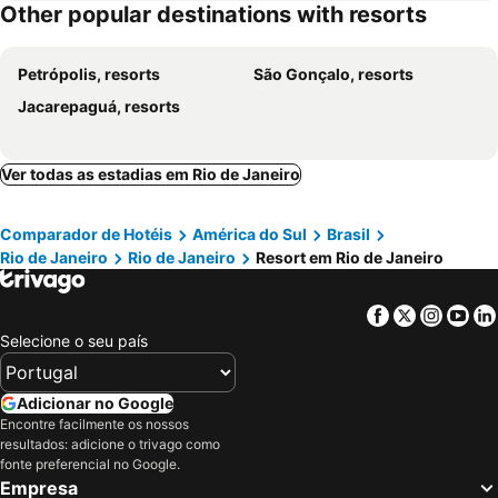
Other popular destinations with resorts
Petrópolis, resorts
São Gonçalo, resorts
Jacarepaguá, resorts
Ver todas as estadias em Rio de Janeiro
Comparador de Hotéis
América do Sul
Brasil
Rio de Janeiro
Rio de Janeiro
Resort em Rio de Janeiro
Facebook
Twitter
Insta
Yo
Selecione o seu país
Adicionar no Google
Encontre facilmente os nossos
resultados: adicione o trivago como
fonte preferencial no Google.
Empresa