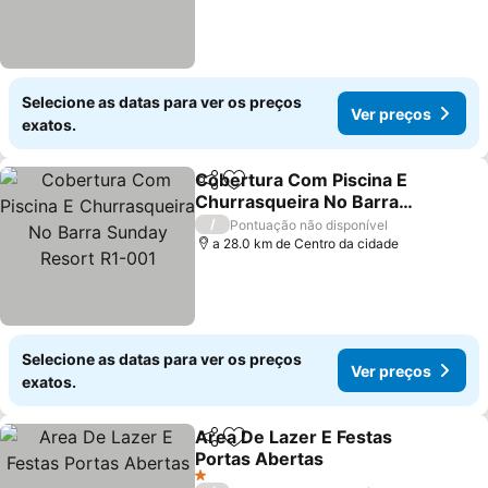
Selecione as datas para ver os preços
Ver preços
exatos.
Cobertura Com Piscina E
Partilhar
Adicionar aos favoritos
Churrasqueira No Barra
Sunday Resort R1-001
Ver preços
/
Pontuação não disponível
a 28.0 km de Centro da cidade
Selecione as datas para ver os preços
Ver preços
exatos.
Area De Lazer E Festas
Partilhar
Adicionar aos favoritos
Portas Abertas
Ver preços
1 Estrelas