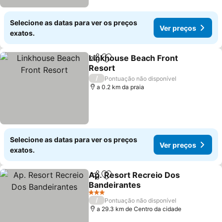
Selecione as datas para ver os preços
Ver preços
exatos.
Linkhouse Beach Front
Partilhar
Adicionar aos favoritos
Resort
Ver preços
/
Pontuação não disponível
a 0.2 km da praia
Selecione as datas para ver os preços
Ver preços
exatos.
Ap. Resort Recreio Dos
Partilhar
Adicionar aos favoritos
Bandeirantes
Ver preços
3 Estrelas
/
Pontuação não disponível
a 29.3 km de Centro da cidade