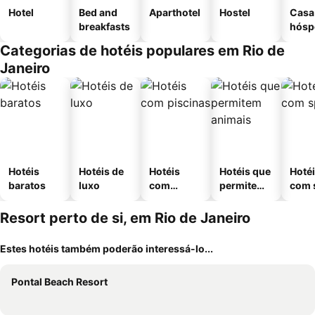
Hotel
Bed and
Aparthotel
Hostel
Casa
breakfasts
hósp
Categorias de hotéis populares em Rio de
Janeiro
Hotéis
Hotéis de
Hotéis
Hotéis que
Hoté
baratos
luxo
com
permitem
com 
piscinas
animais
Resort perto de si, em Rio de Janeiro
Estes hotéis também poderão interessá-lo...
Pontal Beach Resort