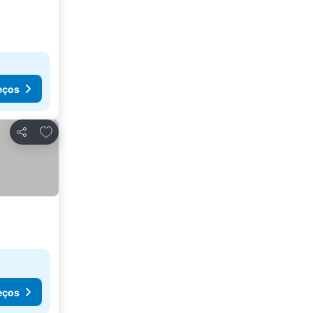
eços
Adicionar aos favoritos
Partilhar
eços