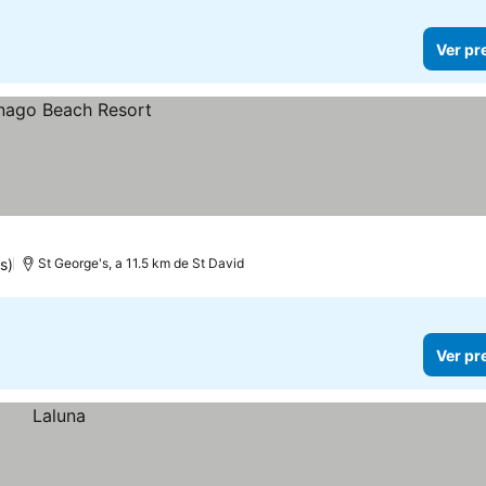
Ver pr
s)
St George's, a 11.5 km de St David
Ver pr