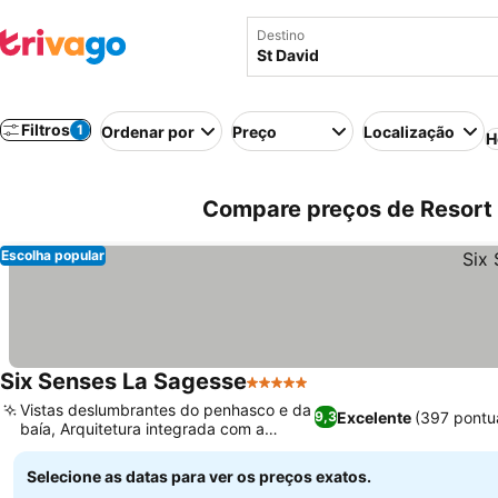
Destino
Filtros
1
Ordenar por
Preço
Localização
H
Compare preços de Resort 
Escolha popular
Six Senses La Sagesse
5 Estrelas
Vistas deslumbrantes do penhasco e da
Excelente
(397 pontu
9,3
baía, Arquitetura integrada com a
natureza
Selecione as datas para ver os preços exatos.