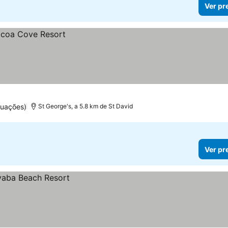
Ver pr
tuações)
St George's, a 5.8 km de St David
Ver pr