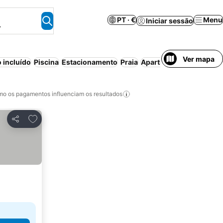
PT · €
Menu
Iniciar sessão
.
Ver mapa
 incluído
Piscina
Estacionamento
Praia
Aparthotel
Cancelament
o os pagamentos influenciam os resultados
Adicionar aos favoritos
Partilhar