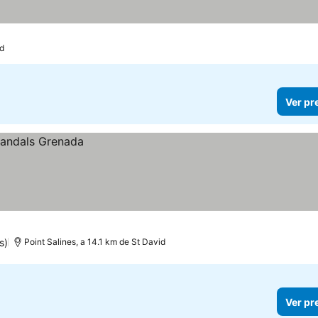
id
Ver pr
s)
Point Salines, a 14.1 km de St David
Ver pr