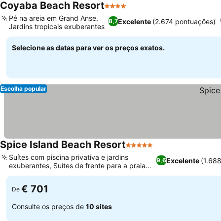
Coyaba Beach Resort
4 Estrelas
Pé na areia em Grand Anse,
Excelente
(2.674 pontuações)
8,7
Jardins tropicais exuberantes
Selecione as datas para ver os preços exatos.
Escolha popular
Spice Island Beach Resort
5 Estrelas
Suítes com piscina privativa e jardins
Excelente
(1.68
9,6
exuberantes, Suítes de frente para a praia
com terraços privativos
€ 701
De
Consulte os preços de
10 sites