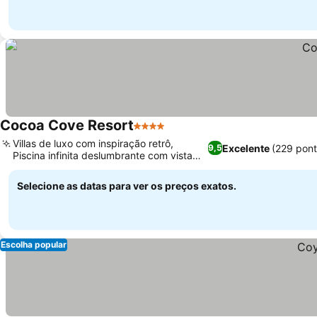
Cocoa Cove Resort
4 Estrelas
Villas de luxo com inspiração retrô,
Excelente
(229 pon
9,5
Piscina infinita deslumbrante com vista
para o oceano
Selecione as datas para ver os preços exatos.
Escolha popular