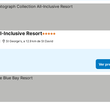
l-Inclusive Resort
5 Estrelas
)
St George's, a 12.9 km de St David
Ver pr