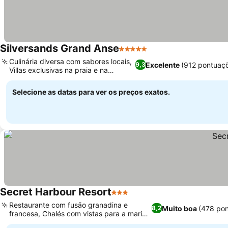
Silversands Grand Anse
5 Estrelas
Culinária diversa com sabores locais,
Excelente
(912 pontuaç
9,3
Villas exclusivas na praia e na
encosta
Selecione as datas para ver os preços exatos.
Secret Harbour Resort
3 Estrelas
Restaurante com fusão granadina e
Muito boa
(478 po
8,2
francesa, Chalés com vistas para a marina
ou o oceano