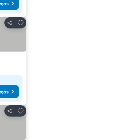
eços
Adicionar aos favoritos
Partilhar
eços
Adicionar aos favoritos
Partilhar