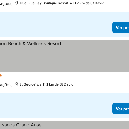
uações)
True Blue Bay Boutique Resort, a 11.7 km de St David
Ver pr
trelas
uações)
St George's, a 11.1 km de St David
Ver pr