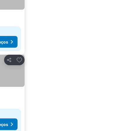
eços
Adicionar aos favoritos
Partilhar
eços