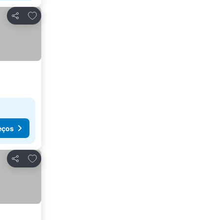
Adicionar aos favoritos
Partilhar
eços
Adicionar aos favoritos
Partilhar