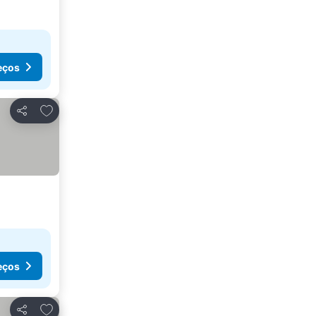
eços
Adicionar aos favoritos
Partilhar
eços
Adicionar aos favoritos