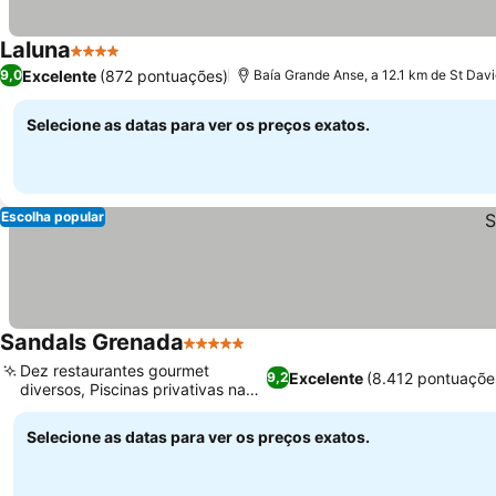
Laluna
4 Estrelas
Excelente
(872 pontuações)
9,0
Baía Grande Anse, a 12.1 km de St Dav
Selecione as datas para ver os preços exatos.
Escolha popular
Sandals Grenada
5 Estrelas
Dez restaurantes gourmet
Excelente
(8.412 pontuaçõe
9,2
diversos, Piscinas privativas nas
alturas
Selecione as datas para ver os preços exatos.