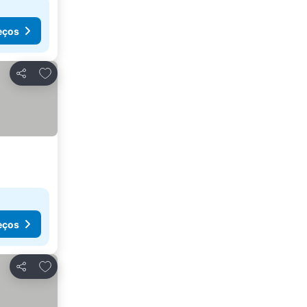
eços
Adicionar aos favoritos
Partilhar
eços
Adicionar aos favoritos
Partilhar