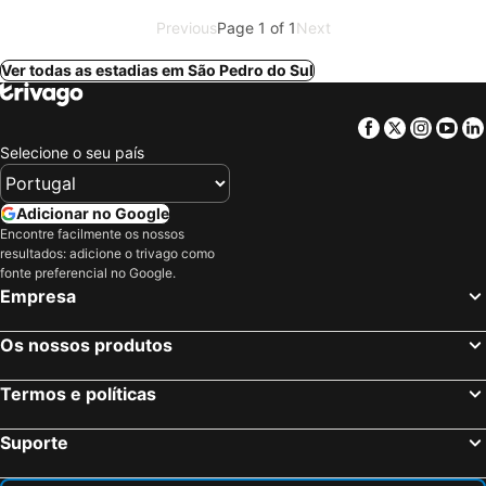
Previous
Page 1 of 1
Next
Ver todas as estadias em São Pedro do Sul
Facebook
Twitter
Insta
Yo
Selecione o seu país
Adicionar no Google
Encontre facilmente os nossos
resultados: adicione o trivago como
fonte preferencial no Google.
Empresa
Os nossos produtos
Termos e políticas
Suporte