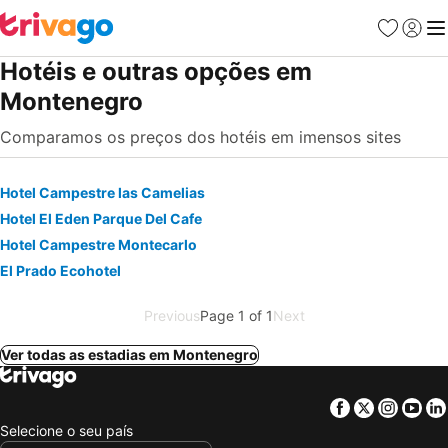
Favoritos
Iniciar
Me
Hotéis e outras opções em
Montenegro
Comparamos os preços dos hotéis em imensos sites
Hotel Campestre las Camelias
Hotel El Eden Parque Del Cafe
Hotel Campestre Montecarlo
El Prado Ecohotel
Previous
Page 1 of 1
Next
Ver todas as estadias em Montenegro
Facebook
Twitter
Insta
Yo
Selecione o seu país