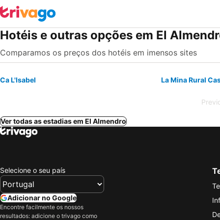
Hotéis e outras opções em El Almend
Comparamos os preços dos hotéis em imensos sites
Ca L'Isabel
La Mina Rural Ca
Previ
Ver todas as estadias em El Almendro
Selecione o seu país
Te
Te
Adicionar no Google
In
Encontre facilmente os nossos
De
resultados: adicione o trivago como