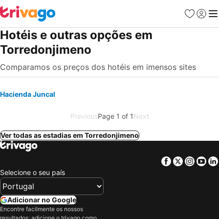
Favoritos
Iniciar
Me
Hotéis e outras opções em
Torredonjimeno
Comparamos os preços dos hotéis em imensos sites
Hacienda Juncal
Previous
Page 1 of 1
Next
Ver todas as estadias em Torredonjimeno
Facebook
Twitter
Insta
Yo
Selecione o seu país
Adicionar no Google
Encontre facilmente os nossos
resultados: adicione o trivago como