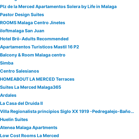
Plz de la Merced Apartamentos Solera by Life in Malaga
Pastor Design Suites
ROOMS Malaga Centro Jinetes
iloftmalaga San Juan
Hotel Brö-Adults Recommended
Apartamentos Turisticos Mastil 16 P2
Balcony & Room Malaga centro
Simba
Centro Salesianos
HOMEABOUT LA MERCED Terraces
Suites La Merced Malaga365
Ardales
La Casa del Druida II
Villa Regionalista principios Siglo XX 1919 -Pedregalejo-Baños del Carmen-A UNOS METROS DEL MAR!!! PISCINA CLIMATIZADA BAJO PETICION
Huelin Suites
Atenea Malaga Apartments
Low Cost Rooms La Merced