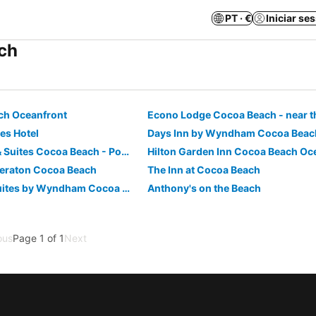
PT · €
Iniciar se
ch
ch Oceanfront
Econo Lodge Cocoa Beach - near t
es Hotel
Beachside Hotel & Suites Cocoa Beach - Port Canaveral
Hilton Garden Inn Cocoa Beach Oc
heraton Cocoa Beach
The Inn at Cocoa Beach
La Quinta Inn & Suites by Wyndham Cocoa Beach Oceanfront
Anthony's on the Beach
ous
Page 1 of 1
Next