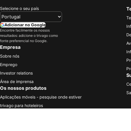
Selecione o seu país
Te
Te
Adicionar no Google
In
Encontre facilmente os nossos
De
resultados: adicione o trivago como
fonte preferencial no Google.
Av
Empresa
In
Sobre nós
Pr
Emprego
Pr
Investor relations
S
Área de imprensa
Ce
Os nossos produtos
Sa
Aplicações móveis - pesquise onde estiver
trivago para hoteleiros