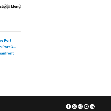
ssão
Menu
he Port
Days Inn by Wyndham Cocoa Beach Port Canaveral
eanfront
Facebook
Twitter
Instagram
Youtube
Linkedin