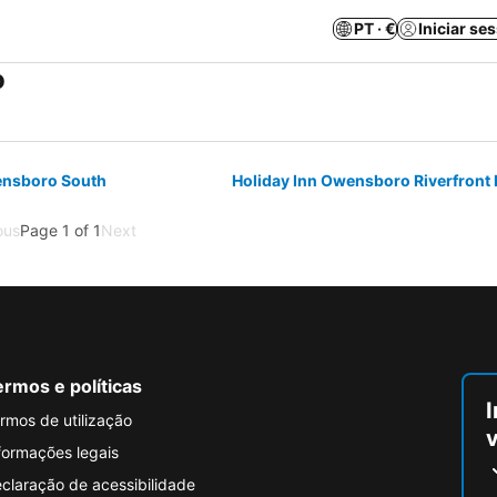
PT · €
Iniciar se
o
ensboro South
Holiday Inn Owensboro Riverfront 
ous
Page 1 of 1
Next
rmos e políticas
I
rmos de utilização
formações legais
claração de acessibilidade