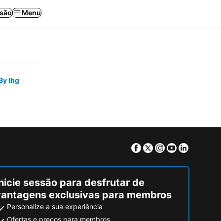
ssão
Menu
By Ihg
Facebook
Twitter
Instagram
Youtube
Linkedin
nicie sessão para desfrutar de
vantagens exclusivas para membros
Personalize a sua experiência
Ofertas e preços para membros