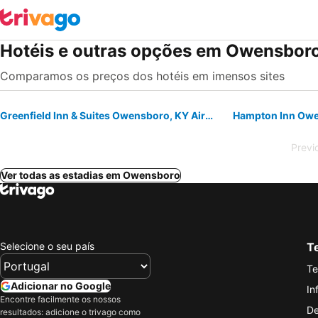
Hotéis e outras opções em Owensbor
Comparamos os preços dos hotéis em imensos sites
Greenfield Inn & Suites Owensboro, KY Airport
Hampton Inn Ow
Previ
Ver todas as estadias em Owensboro
Selecione o seu país
Te
Te
Adicionar no Google
In
Encontre facilmente os nossos
De
resultados: adicione o trivago como