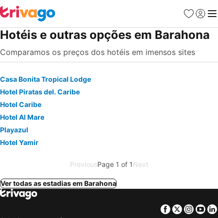
Favoritos
Iniciar
Me
Hotéis e outras opções em Barahona
Comparamos os preços dos hotéis em imensos sites
Casa Bonita Tropical Lodge
Hotel Piratas del. Caribe
Hotel Caribe
Hotel Al Mare
Playazul
Hotel Yamir
Previous
Page 1 of 1
Next
Ver todas as estadias em Barahona
Facebook
Twitter
Insta
Yo