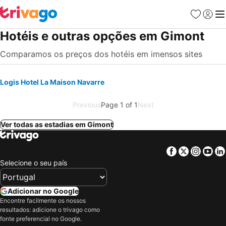
Favoritos
Iniciar
Me
Hotéis e outras opções em Gimont
Comparamos os preços dos hotéis em imensos sites
Logis Hotel La Maison Navarre
Previous
Page 1 of 1
Next
Ver todas as estadias em Gimont
Facebook
Twitter
Insta
Yo
Selecione o seu país
Adicionar no Google
Encontre facilmente os nossos
resultados: adicione o trivago como
fonte preferencial no Google.