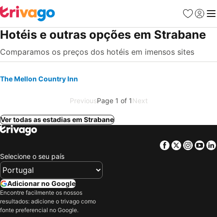
Favoritos
Iniciar
Me
Hotéis e outras opções em Strabane
Comparamos os preços dos hotéis em imensos sites
The Mellon Country Inn
Previous
Page 1 of 1
Next
Ver todas as estadias em Strabane
Facebook
Twitter
Insta
Yo
Selecione o seu país
Adicionar no Google
Encontre facilmente os nossos
resultados: adicione o trivago como
fonte preferencial no Google.