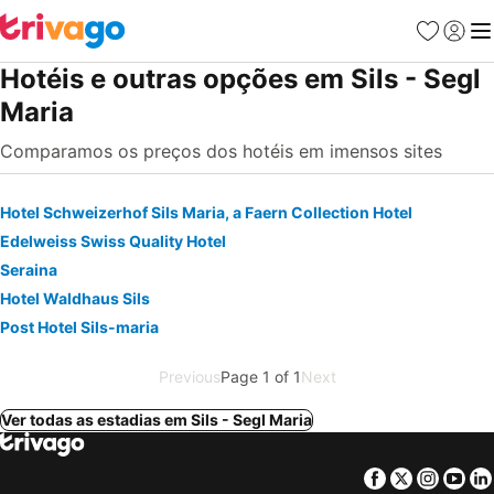
Favoritos
Iniciar
Me
Hotéis e outras opções em Sils - Segl
Maria
Comparamos os preços dos hotéis em imensos sites
Hotel Schweizerhof Sils Maria, a Faern Collection Hotel
Edelweiss Swiss Quality Hotel
Seraina
Hotel Waldhaus Sils
Post Hotel Sils-maria
Previous
Page 1 of 1
Next
Ver todas as estadias em Sils - Segl Maria
Facebook
Twitter
Insta
Yo