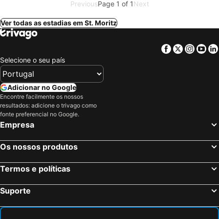
Previous
Page 1 of 1
Next
Ver todas as estadias em St. Moritz
Facebook
Twitter
Insta
Yo
Selecione o seu país
Adicionar no Google
Encontre facilmente os nossos
resultados: adicione o trivago como
fonte preferencial no Google.
Empresa
Os nossos produtos
Termos e políticas
Suporte