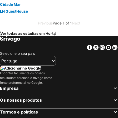
Cidade Mar
LN GuestHouse
Previous
Page 1 of 1
Next
Ver todas as estadias em Horta
Facebook
Twitter
Insta
Yo
Selecione o seu país
Adicionar no Google
Encontre facilmente os nossos
resultados: adicione o trivago como
fonte preferencial no Google.
Empresa
Os nossos produtos
Termos e políticas