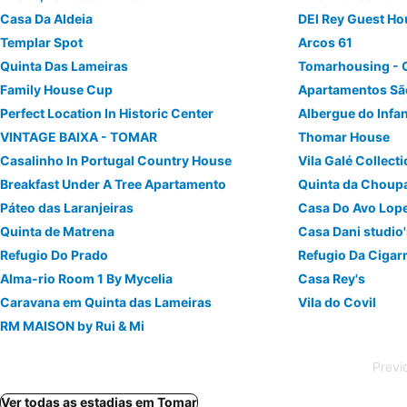
Casa Da Aldeia
DEl Rey Guest Ho
Templar Spot
Arcos 61
Quinta Das Lameiras
Tomarhousing - 
Family House Cup
Apartamentos Sã
Perfect Location In Historic Center
Albergue do Infa
VINTAGE BAIXA - TOMAR
Thomar House
Casalinho In Portugal Country House
Vila Galé Collect
Breakfast Under A Tree Apartamento
Quinta da Choup
Páteo das Laranjeiras
Casa Do Avo Lop
Quinta de Matrena
Casa Dani studio
Refugio Do Prado
Refugio Da Cigar
Alma-rio Room 1 By Mycelia
Casa Rey's
Caravana em Quinta das Lameiras
Vila do Covil
RM MAISON by Rui & Mi
Previ
Ver todas as estadias em Tomar