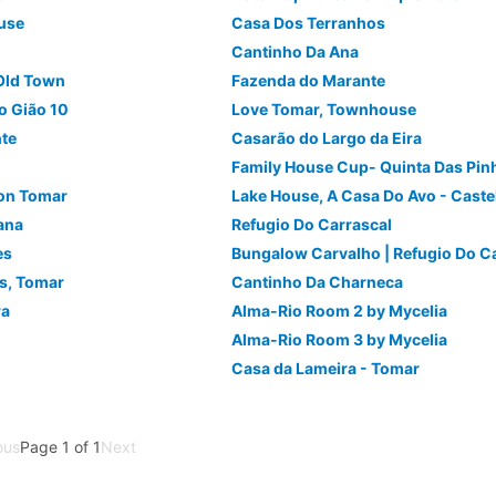
use
Casa Dos Terranhos
Cantinho Da Ana
Old Town
Fazenda do Marante
o Gião 10
Love Tomar, Townhouse
nte
Casarão do Largo da Eira
Family House Cup- Quinta Das Pin
ion Tomar
ana
Refugio Do Carrascal
es
's, Tomar
Cantinho Da Charneca
ra
Alma-Rio Room 2 by Mycelia
Alma-Rio Room 3 by Mycelia
Casa da Lameira - Tomar
ous
Page 1 of 1
Next