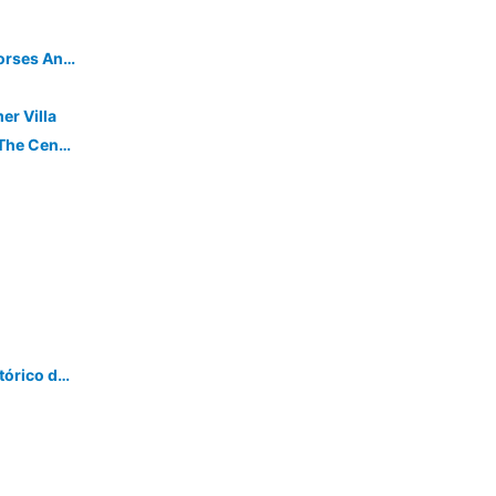
Villa Penha Verde, Vacation With Horses And Nautic Sports
er Villa
Apartment With Unique Design. In The Center Of Tomar. 2 Bedrooms.
Casa Flor do Camarão - Centro Histórico de Tomar