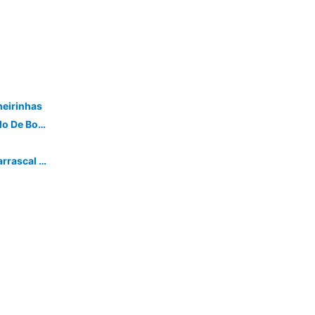
heirinhas
Lake House, A Casa Do Avo - Castelo De Bode
Bungalow Carvalho | Refugio Do Carrascal | Tomar, Center Of Portugal