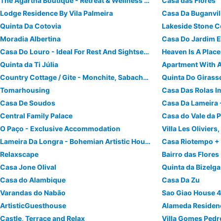
The Agartha Boutique - Retreat & Wellness Centre
Casa das Flores
Lodge Residence By Vila Palmeira
Casa Da Buganvil
Quinta Da Cotovia
Moradia Albertina
Casa Do Jardim E
Casa Do Louro - Ideal For Rest And Sightseeing
Heaven Is A Place
Quinta da Ti Júlia
Country Cottage / Gite - Monchite, Sabacheira
Quinta Do Girasso
Tomarhousing
Casa De Soudos
Casa Da Lameira 
Central Family Palace
Casa do Vale da 
O Paço - Exclusive Accommodation
Villa Les Oliviers
Lameira Da Longra - Bohemian Artistic House & CoLiving
Casa Riotempo +
Relaxscape
Bairro das Flores
Casa Jone Olival
Quinta da Bizelg
Casa do Alambique
Casa Da Zu
Varandas do Nabão
Sao Giao House 
ArtisticGuesthouse
Alameda Residen
Castle, Terrace and Relax
Villa Gomes Pedr