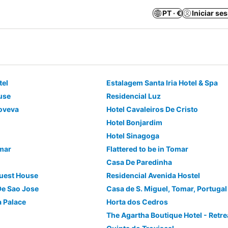
PT · €
Iniciar se
tel
Estalagem Santa Iria Hotel & Spa
use
Residencial Luz
oveva
Hotel Cavaleiros De Cristo
Hotel Bonjardim
Hotel Sinagoga
mar
Flattered to be in Tomar
Casa De Paredinha
Guest House
Residencial Avenida Hostel
De Sao Jose
Casa de S. Miguel, Tomar, Portugal
a Palace
Horta dos Cedros