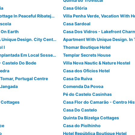
Quinta do Troviscal
ia
Casa Glória
Lakeside Stone Cottage In Peaceful Ribatejan Countryside
scola
Casa Sardoal
 On Earth
Casa Dos Vidros - Lakefront Charm
Apartment With A Unique Design. City Centre. 1 Bedroom.
l I
Thomar Boutique Hotel
Casa Das Rolas Implantada Em Local Sossegado
Templar Secrets House
- Castelo Do Bode
Villa Nova Nautic & Nature Hostel
Pedra
Casa dos Ofícios Hotel
, Tomar, Portugal Centre
Casa Da Ruiva
 Jangada
Comenda Da Povoa
Pé do Castelo Casinhas
a Cottages
Casa Do Castelo
4
Quinta Da Bizelga Cottages
ce
Casa do Piolhinho
o
Hotel República Boutique Hotel