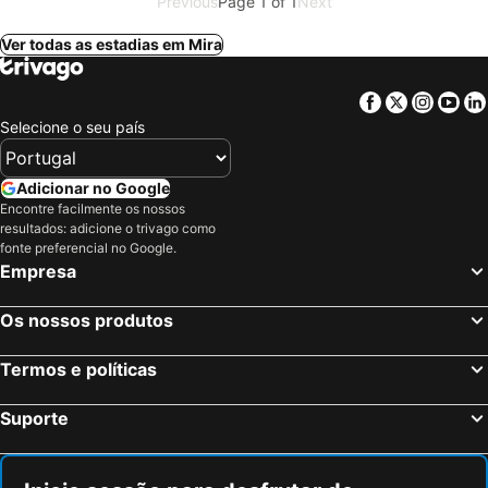
Previous
Page 1 of 1
Next
Ver todas as estadias em Mira
Facebook
Twitter
Insta
Yo
Selecione o seu país
Adicionar no Google
Encontre facilmente os nossos
resultados: adicione o trivago como
fonte preferencial no Google.
Empresa
Os nossos produtos
Termos e políticas
Suporte