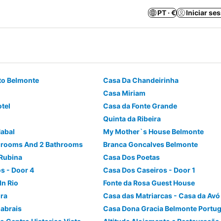
PT · €
Iniciar se
o Belmonte
Casa Da Chandeirinha
Casa Miriam
otel
Casa da Fonte Grande
Quinta da Ribeira
Nabal
My Mother`s House Belmonte
drooms And 2 Bathrooms
Branca Goncalves Belmonte
 Rubina
Casa Dos Poetas
s - Door 4
Casa Dos Caseiros - Door 1
In Rio
Fonte da Rosa Guest House
ira
Casa das Matriarcas - Casa da Avó 
abrais
Casa Dona Gracia Belmonte Portug