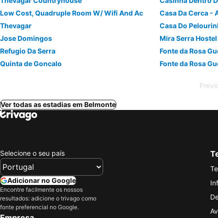
Thevagar Countryhouse
Low Cost, Quadruple Room W/ Wifi And Ac
Casa Da Cerca - 
Thevagar
Casa Do Pelouri
Jose Domingos
Mira Serra Hostel
Refugio Da Serra
Fonte da Rosa Gu
Quinta de Goncalo
Fonte da Rosa Gu
Previ
Ver todas as estadias em Belmonte
Selecione o seu país
Te
Te
Adicionar no Google
In
Encontre facilmente os nossos
De
resultados: adicione o trivago como
fonte preferencial no Google.
Av
Empresa