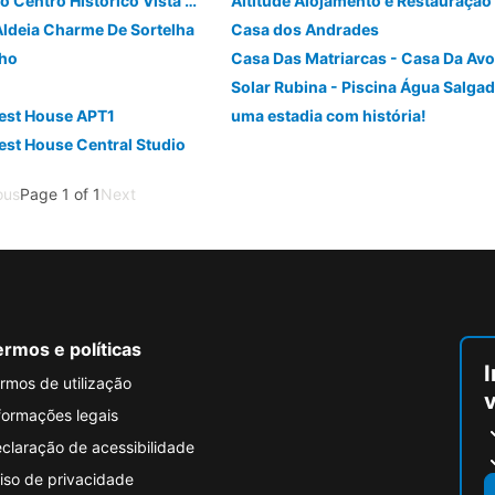
Casinha Dentro Do Centro Historico Vista Deslumbrante
Altitude Alojamento e Restauração
Aldeia Charme De Sortelha
Casa dos Andrades
nho
Casa Das Matriarcas - Casa Da Avo
Solar Rubina - Piscina Água Salga
est House APT1
uma estadia com história!
est House Central Studio
ous
Page 1 of 1
Next
rmos e políticas
I
rmos de utilização
formações legais
claração de acessibilidade
iso de privacidade