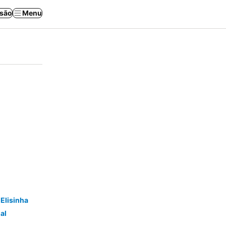
ssão
Menu
Elisinha
al