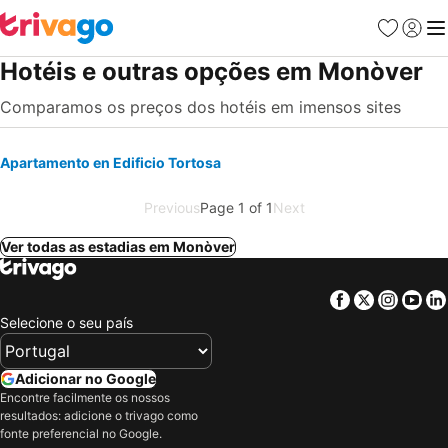
Favoritos
Iniciar
Me
Hotéis e outras opções em Monòver
Comparamos os preços dos hotéis em imensos sites
Apartamento en Edificio Tortosa
Previous
Page 1 of 1
Next
Ver todas as estadias em Monòver
Facebook
Twitter
Insta
Yo
Selecione o seu país
Adicionar no Google
Encontre facilmente os nossos
resultados: adicione o trivago como
fonte preferencial no Google.