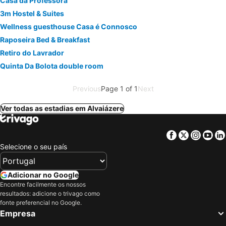
Casa da Professora
3m Hostel & Suites
Wellness guesthouse Casa é Connosco
Raposeira Bed & Breakfast
Retiro do Lavrador
Quinta Da Bolota double room
Previous
Page 1 of 1
Next
Ver todas as estadias em Alvaiázere
Facebook
Twitter
Insta
Yo
Selecione o seu país
Adicionar no Google
Encontre facilmente os nossos
resultados: adicione o trivago como
fonte preferencial no Google.
Empresa