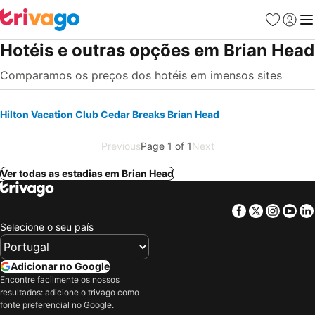
Favoritos
Iniciar
Me
Hotéis e outras opções em Brian Head
Comparamos os preços dos hotéis em imensos sites
Hilton Vacation Club Cedar Breaks Brian Head
Previous
Page 1 of 1
Next
Ver todas as estadias em Brian Head
Facebook
Twitter
Insta
Yo
Selecione o seu país
Adicionar no Google
Encontre facilmente os nossos
resultados: adicione o trivago como
fonte preferencial no Google.