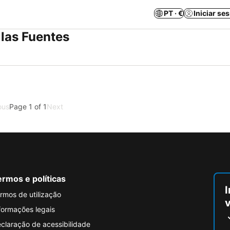
PT · €
Iniciar se
las Fuentes
ous
Page 1 of 1
Next
rmos e políticas
I
rmos de utilização
formações legais
claração de acessibilidade