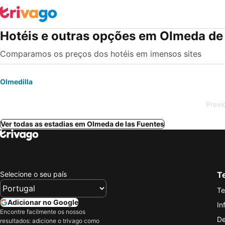
Hotéis e outras opções em Olmeda de 
Comparamos os preços dos hotéis em imensos sites
Olmedilla
Previ
Ver todas as estadias em Olmeda de las Fuentes
Selecione o seu país
Te
Te
Adicionar no Google
In
Encontre facilmente os nossos
De
resultados: adicione o trivago como