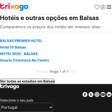
Favoritos
Iniciar
Me
Hotéis e outras opções em Balsas
Comparamos os preços dos hotéis em imensos sites
BALSAS PREMIER HOTEL
Hotel 10 Balsas
HOTEL RIOS - BALSAS
Quarto Charmoso No Centro
Previous
Page 1 of 1
Next
Ver todas as estadias em Balsas
Facebook
Twitter
Insta
Yo
Selecione o seu país